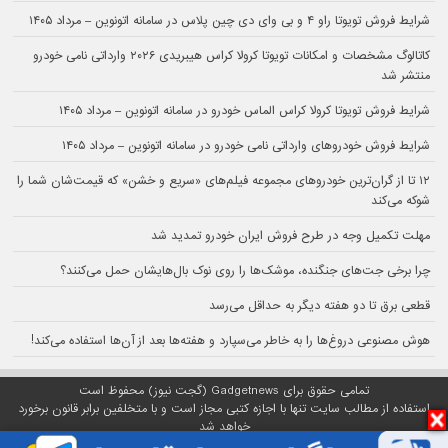
شرایط فروش تویوتا راو ۴ و بی وای دی چین پلاس در سامانه اتونوین – مرداد ۱۴۰۵
کاتالوگ مشخصات و امکانات تویوتا کرولا کراس هیبریدی ۲۰۲۶ وارداتی نامی خودرو
منتشر شد
شرایط فروش تویوتا کرولا کراس الماس خودرو در سامانه اتونوین – مرداد ۱۴۰۵
شرایط فروش خودروهای وارداتی نامی خودرو در سامانه اتونوین – مرداد ۱۴۰۵
۱۲ تا از گران‌ترین خودروهای مجموعه فیلم‌های «سریع و خشن» که قیمت‌شان شما را
شوکه می‌کند
مهلت تکمیل وجه در طرح فروش ایران خودرو تمدید شد
چرا برخی جت‌های جنگنده، موشک‌ها را روی نوک بال‌هایشان حمل می‌کنند؟
قطعی برق تا دو هفته دیگر به حداقل می‌رسد
هوش مصنوعی دروغ‌ها را به خاطر می‌سپارد و هفته‌ها بعد از آن‌ها استفاده می‌کند!
تمامی حقوق برای Gadgetnews (گجت نیوز) محفوظ است
استفاده از مطالب سایت تنها با اجازه کتبی مجاز است و با متخلفین برابر قانون برخورد
خواهد شد
پلتفرم گجت نیوز روی
سرور اختصاصی
مبین هاست میزبانی می‌شود