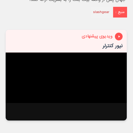
منبع :
slashgear
ویدیوی پیشنهادی
نیور کنترلر