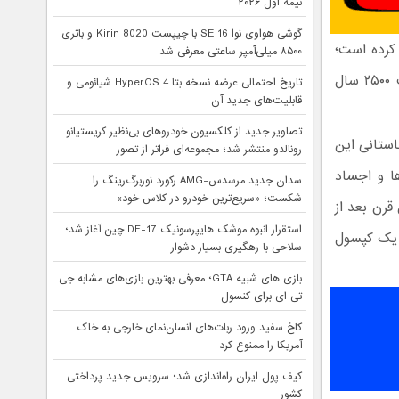
نیمه اول ۲۰۲۶
گوشی هواوی نوا 16 SE با چیپست Kirin 8020 و باتری
 کرده است؛
۸۵۰۰ میلی‌آمپر ساعتی معرفی شد
این کشف در نوع خود منحصر به فرد بوده و می‌تواند اطلاعاتی را در مورد وضعیت ۲۵۰۰ سال
تاریخ احتمالی عرضه نسخه بتا HyperOS 4 شیائومی و
قابلیت‌های جدید آن
تصاویر جدید از کلکسیون خودروهای بی‌نظیر کریستیانو
ق به تمدن باستانی این
رونالدو منتشر شد؛ مجموعه‌ای فراتر از تصور
بقی تابوت‌ها و اجساد
سدان جدید مرسدس-AMG رکورد نوربرگ‌رینگ را
شکست؛ «سریع‌ترین خودرو در کلاس خود»
قرن بعد از
استقرار انبوه موشک هایپرسونیک DF-17 چین آغاز شد؛
د یک کپسول
سلاحی با رهگیری بسیار دشوار
بازی های شبیه GTA؛ معرفی بهترین بازی‌های مشابه جی
تی ای برای کنسول
کاخ سفید ورود ربات‌های انسان‌نمای خارجی به خاک
آمریکا را ممنوع کرد
کیف پول ایران راه‌اندازی شد؛ سرویس جدید پرداختی
کشور