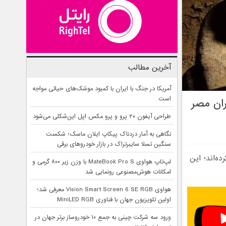
آخرین مطالب
آمریکا در جنگ با ایران با کمبود موشک‌های حیاتی مواجه
است
دمت ۲۵۰۰ سال از دوران مصر
طراحی آیفون ۲۰ پرو و پرو مکس اپل این‌شکلی می‌شود
نگاهی به آمار دردناک پیکاپ ایلان ماسک؛ شکست
سنگین تسلا سایبرتراک در بازار خودروهای برقی
 کشف کرده‌اند؛ این
لپ‌تاپ هواوی MateBook Pro S با وزن زیر ۸۰۰ گرمی و
امکانات هوش‌مصنوعی رونمایی شد
هواوی Vision Smart Screen 6 SE RGB معرفی شد؛
اولین تلویزیون جهان با فناوری MiniLED RGB
ورود سه شرکت چینی به جمع ۱۰ خودروساز برتر جهان در