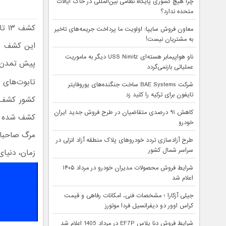
چرا هیچ کشوری پایگاه نظامی بین‌المللی در خاک ایالات
متحده ندارد؟
کشف
معاون فروش سایپا: اولویت ما پرداخت جریمه‌های تاخیر
به مشتریان نیست!
ناو هواپیمابر هسته‌ای USS Nimitz دیگر به ماموریت
پیش تمدن م
عملیاتی بازنمی‌گردد
شرکت BAE Systems ساخت جنگنده‌های یوروفایتر
تایفون برای ترکیه را کلید زد
کاهش ۹۱ درصدی متقاضیان در طرح فروش جدید ایران
کشف شده
م
خودرو
مرگ صاحبان
طرح آزادسازی تردد خودروهای پلاک منطقه آزاد انزلی در
سراسر شمال کشور
زمان، دنیای
شرایط فروش محصولات مدیران خودرو در مرداد ۱۴۰۵
اعلام شد
جیلی آزکارا ؛ مشخصات فنی، امکانات رفاهی و قیمت
کراس اوور دو دیفرانسیل فردا موتورز
شرایط فروش دنا پلاس EF7P در مرداد 1405 اعلام شد