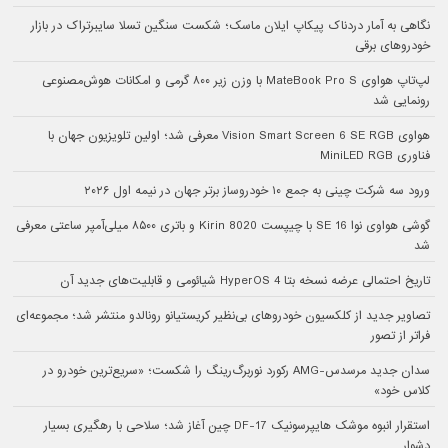
نگاهی به آمار دردناک پیکاپ ایلان ماسک؛ شکست سنگین تسلا سایبرتراک در بازار
خودروهای برقی
لپ‌تاپ هواوی MateBook Pro S با وزن زیر ۸۰۰ گرمی و امکانات هوش‌مصنوعی
رونمایی شد
هواوی Vision Smart Screen 6 SE RGB معرفی شد؛ اولین تلویزیون جهان با
فناوری MiniLED RGB
ورود سه شرکت چینی به جمع ۱۰ خودروساز برتر جهان در نیمه اول ۲۰۲۶
گوشی هواوی نوا 16 SE با چیپست Kirin 8020 و باتری ۸۵۰۰ میلی‌آمپر ساعتی معرفی
شد
تاریخ احتمالی عرضه نسخه بتا HyperOS 4 شیائومی و قابلیت‌های جدید آن
تصاویر جدید از کلکسیون خودروهای بی‌نظیر کریستیانو رونالدو منتشر شد؛ مجموعه‌ای
فراتر از تصور
سدان جدید مرسدس-AMG رکورد نوربرگ‌رینگ را شکست؛ «سریع‌ترین خودرو در
کلاس خود»
استقرار انبوه موشک هایپرسونیک DF-17 چین آغاز شد؛ سلاحی با رهگیری بسیار
دشوار