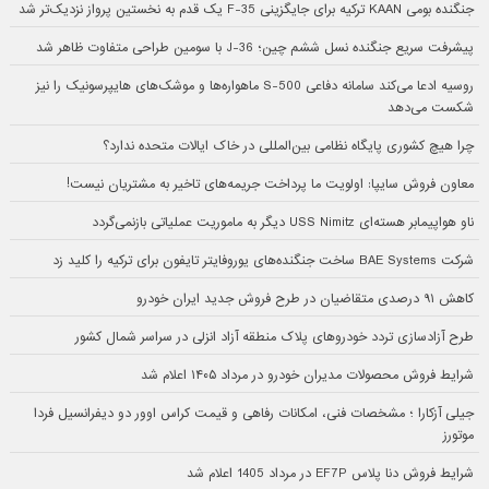
جنگنده بومی KAAN ترکیه برای جایگزینی F-35 یک قدم به نخستین پرواز نزدیک‌تر شد
پیشرفت سریع جنگنده نسل ششم چین؛ J-36 با سومین طراحی متفاوت ظاهر شد
روسیه ادعا می‌کند سامانه دفاعی S-500 ماهواره‌ها و موشک‌های هایپرسونیک را نیز
شکست می‌دهد
چرا هیچ کشوری پایگاه نظامی بین‌المللی در خاک ایالات متحده ندارد؟
معاون فروش سایپا: اولویت ما پرداخت جریمه‌های تاخیر به مشتریان نیست!
ناو هواپیمابر هسته‌ای USS Nimitz دیگر به ماموریت عملیاتی بازنمی‌گردد
شرکت BAE Systems ساخت جنگنده‌های یوروفایتر تایفون برای ترکیه را کلید زد
کاهش ۹۱ درصدی متقاضیان در طرح فروش جدید ایران خودرو
طرح آزادسازی تردد خودروهای پلاک منطقه آزاد انزلی در سراسر شمال کشور
شرایط فروش محصولات مدیران خودرو در مرداد ۱۴۰۵ اعلام شد
جیلی آزکارا ؛ مشخصات فنی، امکانات رفاهی و قیمت کراس اوور دو دیفرانسیل فردا
موتورز
شرایط فروش دنا پلاس EF7P در مرداد 1405 اعلام شد