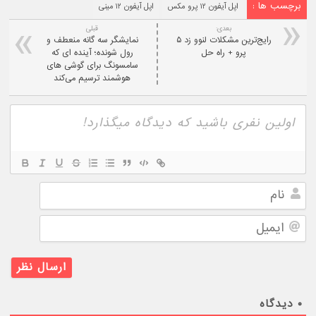
برچسب ها :
اپل آیفون ۱۲ پرو مکس
اپل آیفون ۱۲ مینی
بعدی:
قبلی
رایج‌ترین مشکلات لنوو زد ۵
نمایشگر سه گانه منعطف و
پرو + راه حل
رول شونده؛ آینده ای که
سامسونگ برای گوشی های
هوشمند ترسیم می‌کند
نام
ایمیل
۰
دیدگاه