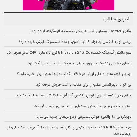
آخرین مطالب
بوگاتی Destrier رونمایی شد؛ هایپرکار تک‌نسخه الهام‌گرفته از Bolide
بررسی اولیه گلکسی زد فولد ۸؛ آیا تاشوی جدید سامسونگ ارزش خرید دارد؟
لنوو مانیتور گیمینگ خمیده Legion 27Q-2c را با نرخ تازه‌سازی 240 هرتز معرفی کرد
نیسان قشقایی E-Power رکورد جهانی پیمایش با یک باک را ثبت کرد
بهترین خودروهای داخلی ایران در ۱۴۰۵ ؛ کدام مدل‌ها هنوز ارزش خرید دارند؟
لی اتو i8 دیفرانسیل عقب را برای مقابله با افت فروش عرضه کرد
انقلابی در واکسیناسیون؛ اولین واکسن آنفلوآنزای mRNA توسط FDA تایید شد
استون مارتین برای بقا، بخش عمده‌ای از نام تجاری خود را فروخت
باورنکردنی اما واقعی: هوش مصنوعی ویروس‌های جدید می‌سازد!
چری جتور F700 PHEV؛ قدرتمندترین پیکاپ هیبریدی با عمق آب‌رویی ۹۰۰ میلی‌متر
رونمایی شد