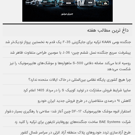
داغ ترین مطالب هفته
جنگنده بومی KAAN ترکیه برای جایگزینی F-35 یک قدم به نخستین پرواز نزدیک‌تر شد
پیشرفت سریع جنگنده نسل ششم چین؛ J-36 با سومین طراحی متفاوت ظاهر شد
روسیه ادعا می‌کند سامانه دفاعی S-500 ماهواره‌ها و موشک‌های هایپرسونیک را نیز
شکست می‌دهد
چرا هیچ کشوری پایگاه نظامی بین‌المللی در خاک ایالات متحده ندارد؟
سایپا شرایط فروش مشارکت در تولید کوییک S را در مرداد 1405 اعلام کرد
کاهش ۹۱ درصدی متقاضیان در طرح فروش جدید ایران خودرو
استقرار انبوه موشک هایپرسونیک DF-17 چین آغاز شد؛ سلاحی با رهگیری بسیار دشوار
شرکت BAE Systems ساخت جنگنده‌های یوروفایتر تایفون برای ترکیه را کلید زد
طرح آزادسازی تردد خودروهای پلاک منطقه آزاد انزلی در سراسر شمال کشور