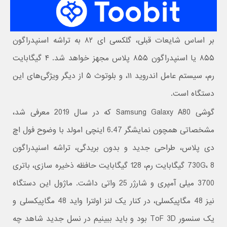
بر اساس شایعات قبلی، گلکسی ای ۸۲ به تراشه اسنپدراگون
۸۵۵ یا اسنپدراگون ۸۵۵ پلاس مجهز خواهد شد. ۴ گیگابایت
رم، سیستم عامل اندروید ۱۱، و بلوتوث ۵ از دیگر ویژگی‌های این
دستگاه است.
گوشی Samsung Galaxy A80 که در سال 2019 معرفی شد،
مشخصاتی همچون نمایشگر 6.47 اینچی امولد با وضوح فول اچ
دی پلاس، طراحی جدید و بدون بریدگی، تراشه اسنپدراگون
730G، 8 گیگابایت رم، 128 گیگابایت حافظه ذخیره سازی، باتری
3700 میلی آمپری و شارژر 25 واتی داشت. ماژول این دستگاه
نیز 48 مگاپیکسلی، در کنار یک لنز اولترا واید 48 مگاپیکسلی و
یک سنسور ToF 3D بود و باید ببینیم در نسل جدید شاهد چه