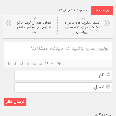
برچسب ها :
سامسونگ گلکسی ای ۸۲
بعدی:
قبلی
کشف میکروب های مرموز و
تصاویر هندزآن گوشی تاشو
ناشناخته در ایستگاه فضایی
شیائومی می میکس منتشر
بین‌المللی
شد
نام
ایمیل
۰
دیدگاه