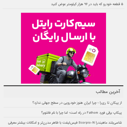
۵ قطعه خودرو که باید در ۹۶ هزار کیلومتر عوض کنید
آخرین مطالب
از پیکان تا ری‌را ؛ چرا ایران هنوز خودرویی در سطح جهانی ندارد؟
پیکاپ برقی فورد Fathom در راه است؛ اما چرا با نام فانتوم؟
شاسی‌بلند ماهیندرا Scorpio-N فیس‌لیفت با ظاهر مدرن‌تر و امکانات بیشتر معرفی