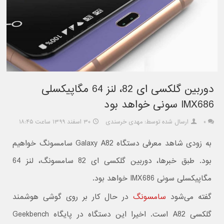
دوربین گلکسی ای 82، لنز 64 مگاپیکسلی
IMX686 سونی خواهد بود
۰
ارسال شده توسط: مهدی خرسندی
۳۰ اسفند ۱۳۹۹ ساعت ۱۸:۴۵
به زودی شاهد معرفی دستگاه Galaxy A82 سامسونگ خواهیم
بود. طبق خبرها، دوربین گلکسی ای 82 سامسونگ، لنز 64
مگاپیکسلی سونی IMX686 خواهد بود.
گفته می‌شود
سامسونگ
در حال کار بر روی گوشی هوشمند
گلکسی A82 است. اخیرا این دستگاه در پایگاه Geekbench