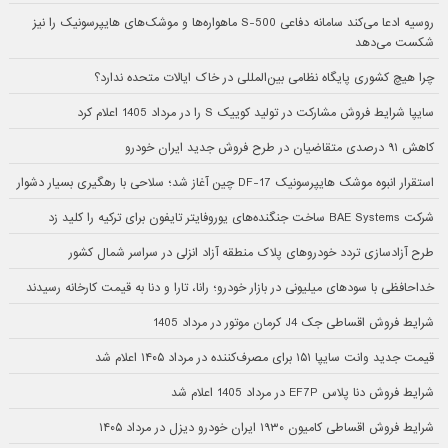
روسیه ادعا می‌کند سامانه دفاعی S-500 ماهواره‌ها و موشک‌های هایپرسونیک را نیز
شکست می‌دهد
چرا هیچ کشوری پایگاه نظامی بین‌المللی در خاک ایالات متحده ندارد؟
سایپا شرایط فروش مشارکت در تولید کوییک S را در مرداد 1405 اعلام کرد
کاهش ۹۱ درصدی متقاضیان در طرح فروش جدید ایران خودرو
استقرار انبوه موشک هایپرسونیک DF-17 چین آغاز شد؛ سلاحی با رهگیری بسیار دشوار
شرکت BAE Systems ساخت جنگنده‌های یوروفایتر تایفون برای ترکیه را کلید زد
طرح آزادسازی تردد خودروهای پلاک منطقه آزاد انزلی در سراسر شمال کشور
خداحافظی با سودهای میلیونی در بازار خودرو؛ رانا، تارا و دنا به قیمت کارخانه رسیدند
شرایط فروش اقساطی جک J4 کرمان موتور در مرداد 1405
قیمت جدید وانت سایپا ۱۵۱ برای مصرف‌کننده در مرداد ۱۴۰۵ اعلام شد
شرایط فروش دنا پلاس EF7P در مرداد 1405 اعلام شد
شرایط فروش اقساطی کامیون ۱۹۳۰ ایران خودرو دیزل در مرداد ۱۴۰۵