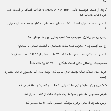
شد
کاویار از عینک هوشمند لوکس Odyssey Ray-Ban با طراحی اشرافی و قیمت چند
هزار دلاری رونمایی کرد
شاسی‌بلند جدید برقی اسمارت #۱ با معماری ۸۰۰ ولتی و فناوری جدید جیلی معرفی
شد
رامبل بی سوپرشارژر؛ ابرپیکاپ ۹۰۰ اسب بخاری رم وارد میدان شد
اچ پی اومنی پد ۱۲ معرفی شد؛ تبلت هیبریدی با قابلیت تبدیل به لپ‌تاپ
شاسی‌بلند پلاگین هیبریدی بیوک الکترا E7 با برد بیش از 1600 کیلومتر معرفی شد
محدودیت پیام‌های متنی اکانت رایگان ChatGPT برداشته شد!
خرید سهام سانگ‌ یانگ توسط چری نهایی شد؛ تولید نسل آتی رکستون بر پایه معماری
چینی
۵ شهریور پیش‌نمایش نیم ساعته بازی GTA 6 در نتفلیکس منتشر می‌شود!
هوش مصنوعی متا هم با نفوذ به یک شرکت ثالث از کنترل خارج شد
اولین تصاویر از محل برخورد موشک اسپیس‌ایکس با ماه منتشر شد