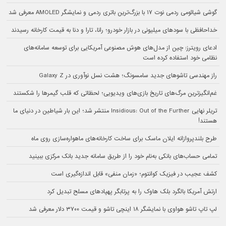
گوشی شیائومی ردمی نوت ۱۷ با بزرگ‌ترین باتری ردمی و نمایشگر AMOLED معرفی شد
خداحافظی با سودهای میلیونی در بازار خودرو؛ رانا، تارا و دنا به قیمت کارخانه رسیدند
ادعای رویترز: چین از مدل‌های هوش مصنوعی آمریکایی برای توسعه سامانه‌های
نظامی خود استفاده کرده است
راز مهندسی تاشوهای جدید سامسونگ؛ هشت نسل نوآوری در Galaxy Z
غم‌انگیزترین مرگ‌های تاریخ بازی‌های ویدیویی؛ لحظاتی که قلب گیمرها را شکستند
تریلر نهایی Insidious: Out of the Further منتشر شد؛ این بار شیاطین در دنیای ما
هستند!
طرح بلندپروازانه ایلان ماسک برای ساخت کارخانه‌های ماهواره‌سازی روی ماه
تمامی حساب‌های بانکی به‌نام خود را از طریق سامانه جدید بانک مرکزی ببینید
کشف عجیب در فیزیک کوانتوم؛ «زمان منفی» قابل اندازه‌گیری است
ارتش آمریکا بالگرد بلک هاوک را به پرتابگر پهپادهای مسلح تبدیل کرد
لپ تاپ تاشو هواوی با نمایشگر ۱۸ اینچی تاشو و قیمت ۳۷۰۰ دلار معرفی شد