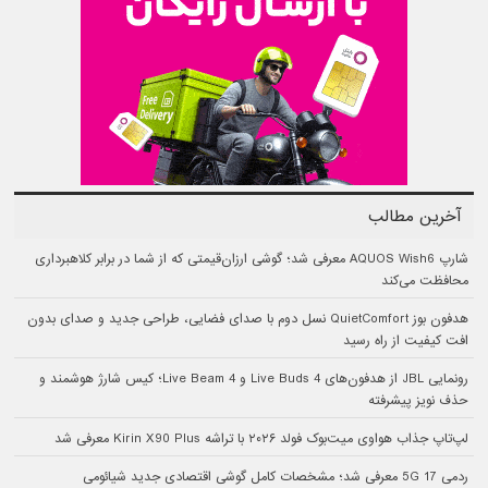
آخرین مطالب
شارپ AQUOS Wish6 معرفی شد؛ گوشی ارزان‌قیمتی که از شما در برابر کلاهبرداری
محافظت می‌کند
هدفون بوز QuietComfort نسل دوم با صدای فضایی، طراحی جدید و صدای بدون
افت کیفیت از راه رسید
رونمایی JBL از هدفون‌های Live Buds 4 و Live Beam 4؛ کیس شارژ هوشمند و
حذف نویز پیشرفته
لپ‌تاپ جذاب هواوی میت‌بوک فولد ۲۰۲۶ با تراشه Kirin X90 Plus معرفی شد
ردمی 17 5G معرفی شد؛ مشخصات کامل گوشی اقتصادی جدید شیائومی