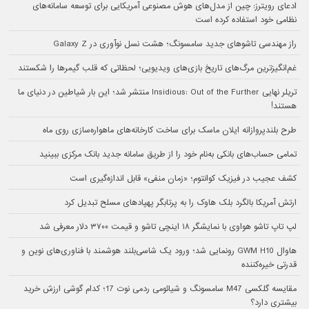
ادعای رویترز: چین از مدل‌های هوش مصنوعی آمریکایی برای توسعه سامانه‌های
نظامی خود استفاده کرده است
راز مهندسی تاشوهای جدید سامسونگ؛ هشت نسل نوآوری در Galaxy Z
غم‌انگیزترین مرگ‌های تاریخ بازی‌های ویدیویی؛ لحظاتی که قلب گیمرها را شکستند
تریلر نهایی Insidious: Out of the Further منتشر شد؛ این بار شیاطین در دنیای ما
هستند!
طرح بلندپروازانه ایلان ماسک برای ساخت کارخانه‌های ماهواره‌سازی روی ماه
تمامی حساب‌های بانکی به‌نام خود را از طریق سامانه جدید بانک مرکزی ببینید
کشف عجیب در فیزیک کوانتوم؛ «زمان منفی» قابل اندازه‌گیری است
ارتش آمریکا بالگرد بلک هاوک را به پرتابگر پهپادهای مسلح تبدیل کرد
لپ تاپ تاشو هواوی با نمایشگر ۱۸ اینچی تاشو و قیمت ۳۷۰۰ دلار معرفی شد
هاوال GWM H10 رونمایی شد؛ ورود یک شاسی‌بلند هوشمند با فناوری‌های نوین و
قدرتی خیره‌کننده
مقایسه گلکسی M47 سامسونگ و شیائومی ردمی نوت 17؛ کدام گوشی ارزش خرید
بیشتری دارد؟