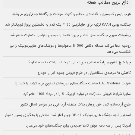
داغ ترین مطالب هفته
نایب‌رئیس کمیسیون اقتصادی مجلس: کارت سوخت جایگاه‌ها جمع‌آوری می‌شود
جنگنده بومی KAAN ترکیه برای جایگزینی F-35 یک قدم به نخستین پرواز نزدیک‌تر شد
پیشرفت سریع جنگنده نسل ششم چین؛ J-36 با سومین طراحی متفاوت ظاهر شد
روسیه ادعا می‌کند سامانه دفاعی S-500 ماهواره‌ها و موشک‌های هایپرسونیک را نیز
شکست می‌دهد
چرا هیچ کشوری پایگاه نظامی بین‌المللی در خاک ایالات متحده ندارد؟
کاهش ۹۱ درصدی متقاضیان در طرح فروش جدید ایران خودرو
شرکت BAE Systems ساخت جنگنده‌های یوروفایتر تایفون برای ترکیه را کلید زد
سایپا شرایط فروش مشارکت در تولید کوییک S را در مرداد 1405 اعلام کرد
طرح آزادسازی تردد خودروهای پلاک منطقه آزاد انزلی در سراسر شمال کشور
استقرار انبوه موشک هایپرسونیک DF-17 چین آغاز شد؛ سلاحی با رهگیری بسیار دشوار
آمریکا پس از سه دهه موتور کاملا جدیدی برای جنگنده‌های خود می‌سازد