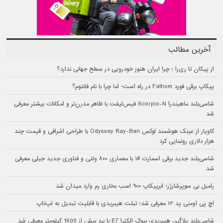
آخرین مطالب
از پیکان تا ری‌را ؛ چرا ایران هنوز خودرویی در سطح جهانی ندارد؟
پیکاپ برقی فورد Fathom در راه است؛ اما چرا با نام فانتوم؟
شاسی‌بلند ماهیندرا Scorpio-N فیس‌لیفت با ظاهر مدرن‌تر و امکانات بیشتر معرفی
شد
کاویار از عینک هوشمند لوکس Odyssey Ray-Ban با طراحی اشرافی و قیمت چند
هزار دلاری رونمایی کرد
شاسی‌بلند جدید برقی اسمارت #۱ با معماری ۸۰۰ ولتی و فناوری جدید جیلی معرفی
شد
رامبل بی سوپرشارژر؛ ابرپیکاپ ۹۰۰ اسب بخاری رم وارد میدان شد
اچ پی اومنی پد ۱۲ معرفی شد؛ تبلت هیبریدی با قابلیت تبدیل به لپ‌تاپ
شاسی‌بلند پلاگین هیبریدی بیوک الکترا E7 با برد بیش از 1600 کیلومتر معرفی شد