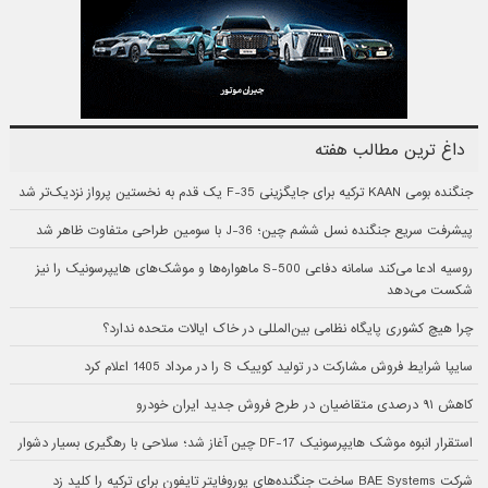
داغ ترین مطالب هفته
جنگنده بومی KAAN ترکیه برای جایگزینی F-35 یک قدم به نخستین پرواز نزدیک‌تر شد
پیشرفت سریع جنگنده نسل ششم چین؛ J-36 با سومین طراحی متفاوت ظاهر شد
روسیه ادعا می‌کند سامانه دفاعی S-500 ماهواره‌ها و موشک‌های هایپرسونیک را نیز
شکست می‌دهد
چرا هیچ کشوری پایگاه نظامی بین‌المللی در خاک ایالات متحده ندارد؟
سایپا شرایط فروش مشارکت در تولید کوییک S را در مرداد 1405 اعلام کرد
کاهش ۹۱ درصدی متقاضیان در طرح فروش جدید ایران خودرو
استقرار انبوه موشک هایپرسونیک DF-17 چین آغاز شد؛ سلاحی با رهگیری بسیار دشوار
شرکت BAE Systems ساخت جنگنده‌های یوروفایتر تایفون برای ترکیه را کلید زد