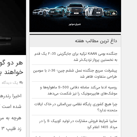
داغ ترین مطالب هفته
جنگنده بومی KAAN ترکیه برای جایگزینی F-35 یک قدم
به نخستین پرواز نزدیک‌تر شد
خواهند ب
پیشرفت سریع جنگنده نسل ششم چین؛ J-36 با سومین
طراحی متفاوت ظاهر شد
یک دیدگاه
روسیه ادعا می‌کند سامانه دفاعی S-500 ماهواره‌ها و
موشک‌های هایپرسونیک را نیز شکست می‌دهد
چرا هیچ کشوری پایگاه نظامی بین‌المللی در خاک ایالات
شده است که
متحده ندارد؟
هرچه به مر
سایپا شرایط فروش مشارکت در تولید کوییک S را در
مرداد 1405 اعلام کرد