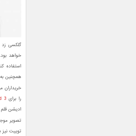
همچنین به سه دوربین ۱۲ مگاپیک
خریداران م
را برای
d 3
ادیشن قلم S Pen هستیم.
تصویر موجو
توییت نیز به گواهی X8