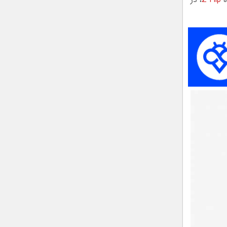
ه
Z Flip
، در