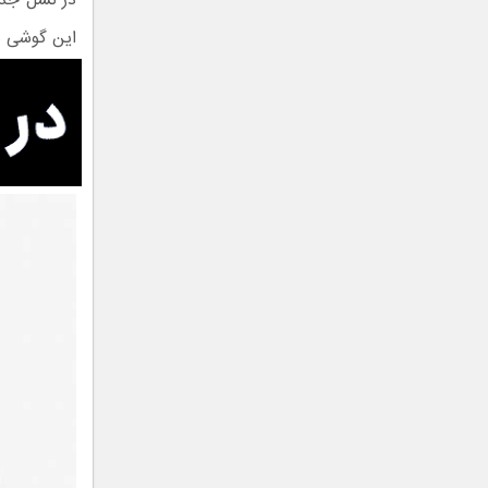
در نسل جدی
این گوشی نی