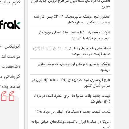
کاهش ۹۱ درصدی متقاضیان در طرح فروش جدید ایران
کنیم. بیایید
خودرو
استقرار انبوه موشک هایپرسونیک DF-17 چین آغاز شد؛
سلاحی با رهگیری بسیار دشوار
شرکت BAE Systems ساخت جنگنده‌های یوروفایتر
تایفون برای ترکیه را کلید زد
ایولیکس اخ
خداحافظی با سودهای میلیونی در بازار خودرو؛ رانا، تارا و
دنا به قیمت کارخانه رسیدند
توانسته‌اند
پزشکیان: سایپا هم مثل ایران‌خودرو خصوصی‌سازی
مشخصات این
می‌شود
طرح آزادسازی تردد خودروهای پلاک منطقه آزاد انزلی در
سراسر شمال کشور
شاهد یک تص
قیمت جدید وانت سایپا ۱۵۱ برای مصرف‌کننده در مرداد
۱۴۰۵ اعلام شد
لیست قیمت جدید لاستیک‌های ایرانی در مرداد ۱۴۰۵
آمریکا در جنگ با ایران با کمبود موشک‌های حیاتی مواجه
است