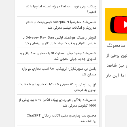
پیکاپ برقی فورد Fathom در راه است؛ اما چرا با نام
فانتوم؟
شاسی‌بلند ماهیندرا Scorpio-N فیس‌لیفت با ظاهر
مدرن‌تر و امکانات بیشتر معرفی شد
کاویار از عینک هوشمند لوکس Odyssey Ray-Ban با
طراحی اشرافی و قیمت چند هزار دلاری رونمایی کرد
امسونگ
شاسی‌بلند جدید برقی اسمارت #۱ با معماری ۸۰۰ ولتی و
ین برخی از
فناوری جدید جیلی معرفی شد
 نیز شاهد
رامبل بی سوپرشارژر؛ ابرپیکاپ ۹۰۰ اسب بخاری رم وارد
میدان شد
I توسط گلکسی Z Flip 3 و Z Fold 3 بودیم؛ اما این بار
اچ پی اومنی پد ۱۲ معرفی شد؛ تبلت هیبریدی با قابلیت
تبدیل به لپ‌تاپ
شاسی‌بلند پلاگین هیبریدی بیوک الکترا E7 با برد بیش از
1600 کیلومتر معرفی شد
محدودیت پیام‌های متنی اکانت رایگان ChatGPT
برداشته شد!