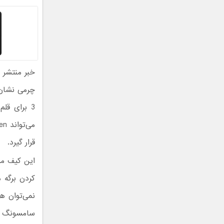
چرمی نشان 
3 برای قل
قرار گیرد.
این کیف محا
کردن برگه م
نمی‌توان ه
سامسونگ م