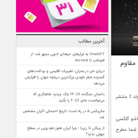
آخرین مطالب
ChatGPT به ابزارهای حرفه‌ای ادوبی مجهز شد؛ از
فتوشاپ تا Acrobat
ابر نفوذ آب مقاوم
دریای خزر در بحران؛ تغییرات اقلیمی و برداشت‌های
گسترده خطر نابودی بزرگ‌ترین دریاچه جهان را افزایش
می‌دهد
داستان جنگنده YF-23 بلک ویدو؛ شاهکاری که
اخیرا رندر‌های جدیدی از گوشی گلکسی زد فلیپ 3 – Galaxy Z Flip 3 و گلکسی زد فولد 3 منتشر
می‌توانست جای F-22 را بگیرد
ماتریکس ۵ در راه است؛ تاریخ احتمالی اکران مشخص
شد
اشو گلکسی
از پیکان تا ری‌را ؛ چرا ایران هنوز خودرویی در سطح
ا با شما مطرح
جهانی ندارد؟