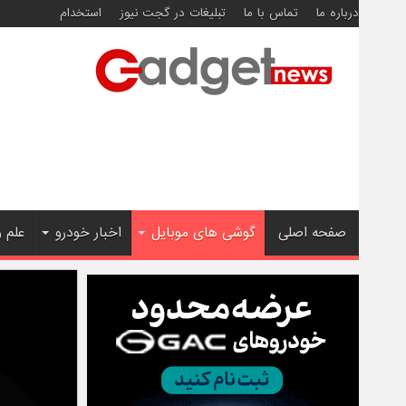
درباره ما
تماس با ما
تبلیغات در گجت نیوز
استخدام
صفحه اصلی
گوشی های موبایل
اخبار خودرو
علم 