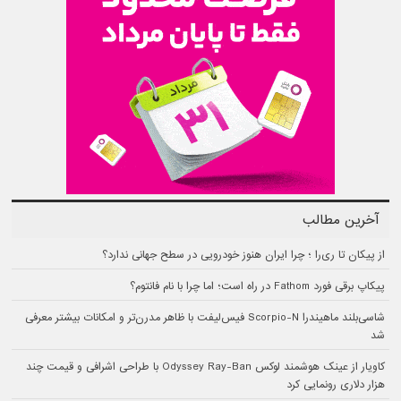
آخرین مطالب
از پیکان تا ری‌را ؛ چرا ایران هنوز خودرویی در سطح جهانی ندارد؟
پیکاپ برقی فورد Fathom در راه است؛ اما چرا با نام فانتوم؟
شاسی‌بلند ماهیندرا Scorpio-N فیس‌لیفت با ظاهر مدرن‌تر و امکانات بیشتر معرفی
شد
کاویار از عینک هوشمند لوکس Odyssey Ray-Ban با طراحی اشرافی و قیمت چند
هزار دلاری رونمایی کرد