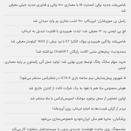
شاسی‌بلند جدید برقی اسمارت #۱ با معماری ۸۰۰ ولتی و فناوری جدید جیلی معرفی
شد
رامبل بی سوپرشارژر؛ ابرپیکاپ ۹۰۰ اسب بخاری رم وارد میدان شد
اچ پی اومنی پد ۱۲ معرفی شد؛ تبلت هیبریدی با قابلیت تبدیل به لپ‌تاپ
شاسی‌بلند پلاگین هیبریدی بیوک الکترا E7 با برد بیش از 1600 کیلومتر معرفی شد
محدودیت پیام‌های متنی اکانت رایگان ChatGPT برداشته شد!
خرید سهام سانگ‌ یانگ توسط چری نهایی شد؛ تولید نسل آتی رکستون بر پایه معماری
چینی
۵ شهریور پیش‌نمایش نیم ساعته بازی GTA 6 در نتفلیکس منتشر می‌شود!
هوش مصنوعی متا هم با نفوذ به یک شرکت ثالث از کنترل خارج شد
اولین تصاویر از محل برخورد موشک اسپیس‌ایکس با ماه منتشر شد
مردم از گرانی قیمت‌ها به اجاره لپ‌تاپ روی آورده‌اند!
پزشکیان: سایپا هم مثل ایران‌خودرو خصوصی‌سازی می‌شود
سامسونگ روی ساعت هوشمند جدیدی بدون با سیستم‌عامل متفاوت کار می‌کند