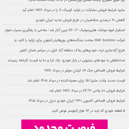
چرا هیچ کشوری پایگاه نظامی بین‌المللی در خاک ایالات متحده ندارد؟
سایپا شرایط فروش مشارکت در تولید کوییک S را در مرداد 1405 اعلام کرد
کاهش ۹۱ درصدی متقاضیان در طرح فروش جدید ایران خودرو
استقرار انبوه موشک هایپرسونیک DF-17 چین آغاز شد؛ سلاحی با رهگیری بسیار دشوار
شرکت BAE Systems ساخت جنگنده‌های یوروفایتر تایفون برای ترکیه را کلید زد
طرح آزادسازی تردد خودروهای پلاک منطقه آزاد انزلی در سراسر شمال کشور
خداحافظی با سودهای میلیونی در بازار خودرو؛ رانا، تارا و دنا به قیمت کارخانه رسیدند
شرایط فروش اقساطی جک J4 کرمان موتور در مرداد 1405
قیمت جدید وانت سایپا ۱۵۱ برای مصرف‌کننده در مرداد ۱۴۰۵ اعلام شد
شرایط فروش دنا پلاس EF7P در مرداد 1405 اعلام شد
شرایط فروش اقساطی کامیون ۱۹۳۰ ایران خودرو دیزل در مرداد ۱۴۰۵
۵ قطعه خودرو که باید در ۹۶ هزار کیلومتر عوض کنید