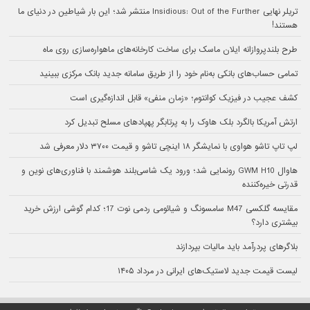
تریلر نهایی Insidious: Out of the Further منتشر شد؛ این بار شیاطین در دنیای ما
هستند!
طرح بلندپروازانه ایلان ماسک برای ساخت کارخانه‌های ماهواره‌سازی روی ماه
تمامی حساب‌های بانکی به‌نام خود را از طریق سامانه جدید بانک مرکزی ببینید
کشف عجیب در فیزیک کوانتوم؛ «زمان منفی» قابل اندازه‌گیری است
ارتش آمریکا بالگرد بلک هاوک را به پرتابگر پهپادهای مسلح تبدیل کرد
لپ تاپ تاشو هواوی با نمایشگر ۱۸ اینچی تاشو و قیمت ۳۷۰۰ دلار معرفی شد
هاوال GWM H10 رونمایی شد؛ ورود یک شاسی‌بلند هوشمند با فناوری‌های نوین و
قدرتی خیره‌کننده
مقایسه گلکسی M47 سامسونگ و شیائومی ردمی نوت 17؛ کدام گوشی ارزش خرید
بیشتری دارد؟
بلاگرهای پردرآمد باید مالیات بپردازند
لیست قیمت جدید لاستیک‌های ایرانی در مرداد ۱۴۰۵