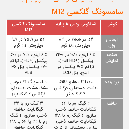
سامسونگ گلکسی M12
گوشی
شیائومی ردمی ۱۰ پرایم
سامسونگ گلکسی
M12
ابعاد و
۱۶۲ در ۷۵.۵ در ۸.۹
۱۶۴ در ۷۵.۹ در ۹.۷
وزن
میلی‌متر، ۱۸۱ گرم
میلی‌متر، ۲۱۲ گرم
صفحه
۶.۵ اینچ، ۱۰۸۰ در ۲۴۰۰
۶.۵ اینچ، ۷۲۰ در ۱۶۰۰
نمایش
پیکسل (+Full HD)،
پیکسل (+HD)، تراکم
تراکم ۴۰۵ پیکسل در
۲۷۰ پیکسل، پنل IPS
اینچ، پنل LCD
PLS
پردازنده
مدیاتک هلیو G88،
سامسونگ اگزینوس
هشت هسته‌ای، فرکانس
۸۵۰، هشت هسته‌ای،
۲ گیگاهرتز
فرکانس ۲ گیگاهرتز
حافظه
۴ گیگ رم با ۶۴
۳ گیگ رم با ۳۲
گیگابایت حافظه ذخیره
گیگابایت حافظه
سازی، ۶ گیگ رم با ۱۲۸
ذخیره سازی، ۴ گیگ
گیگابایت حافظه ذخیره
رم با ۳۲ یا ۶۴ یا ۱۲۸
سازی، پشتیبانی از کارت
گیگابایت حافظه