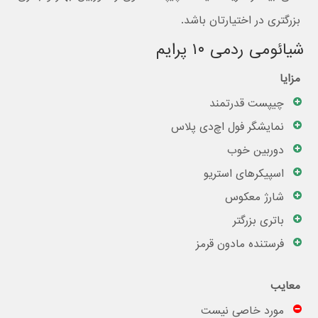
بزرگتری در اختیارتان باشد.
شیائومی ردمی ۱۰ پرایم
مزایا
چیپست قدرتمند
نمایشگر فول اچ‌دی پلاس
دوربین خوب
اسپیکر‌های استریو
شارژ معکوس
باتری بزرگتر
فرستنده مادون قرمز
معایب
مورد خاصی نیست