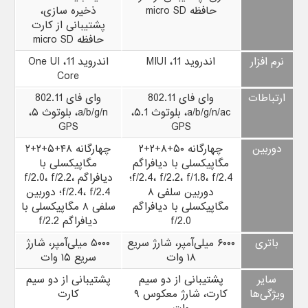
حافظه micro SD
ذخیره سازی،
پشتیبانی از کارت
حافظه micro SD
نرم افزار
اندروید 11، MIUI
اندروید 11، One UI
Core
ارتباطات
وای‌ فای 802.11
وای‌ فای 802.11
a/b/g/n/ac، بلوتوث ۵.1،‌
a/b/g/n، بلوتوث ۵،‌
GPS
GPS
دوربین
چهارگانه ۵۰+۸+۲+۲
چهارگانه ۴۸+۵+۲+۲
مگاپیکسلی با دیافراگم
مگاپیکسلی با
f/2.4، f/2.2، f/1.8، f/2.4؛
دیافراگم f/2.0، f/2.2،
دوربین سلفی ۸
f/2.4، f/2.4؛ دوربین
مگاپیکسلی با دیافراگم
سلفی ۸ مگاپیکسلی با
f/2.0
دیافراگم f/2.2
باتری
۶۰۰۰ میلی‌آمپر، شارژ سریع
۵۰۰۰ میلی‌آمپر، شارژ
۱۸ وات
سریع ۱۵ وات
سایر
پشتیبانی از دو سیم
پشتیبانی از دو سیم
ویژگی‌ها
کارت، شارژ معکوس ۹
کارت