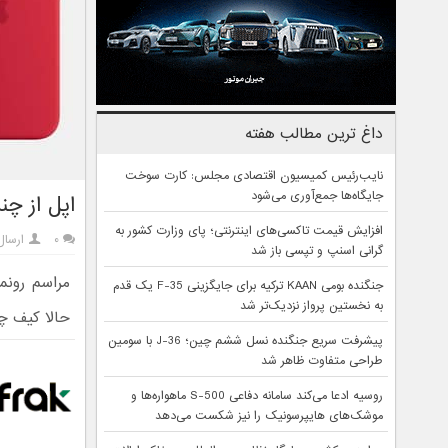
داغ ترین مطالب هفته
نایب‌رئیس کمیسیون اقتصادی مجلس: کارت سوخت
جایگاه‌ها جمع‌آوری می‌شود
اپل از چند 
افزایش قیمت تاکسی‌های اینترنتی؛ پای وزارت کشور به
۰
ارسال
گرانی اسنپ و تپسی باز شد
جنگنده بومی KAAN ترکیه برای جایگزینی F-35 یک قدم
به نخستین پرواز نزدیک‌تر شد
حالا کیف چرمی MagSafe هم با رنگ‌های تازه در دسترس کاربر
پیشرفت سریع جنگنده نسل ششم چین؛ J-36 با سومین
طراحی متفاوت ظاهر شد
روسیه ادعا می‌کند سامانه دفاعی S-500 ماهواره‌ها و
موشک‌های هایپرسونیک را نیز شکست می‌دهد