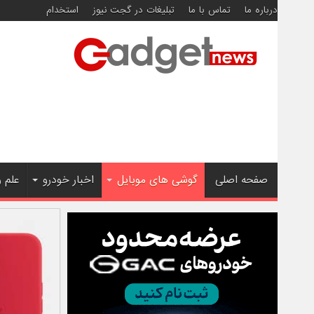
درباره ما
تماس با ما
تبلیغات در گجت نیوز
استخدام
صفحه اصلی
گوشی های موبایل
اخبار خودرو
علم 