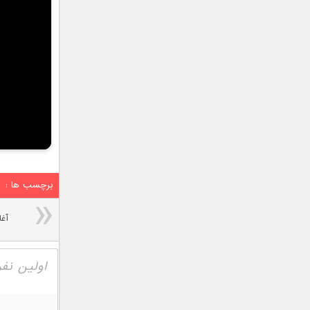
برچسب ها :
آغا