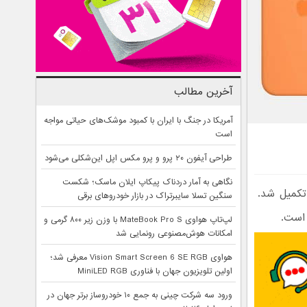
آخرین مطالب
آمریکا در جنگ با ایران با کمبود موشک‌های حیاتی مواجه
است
طراحی آیفون ۲۰ پرو و پرو مکس اپل این‌شکلی می‌شود
نگاهی به آمار دردناک پیکاپ ایلان ماسک؛ شکست
یف جدید تکمیل شد.
سنگین تسلا سایبرتراک در بازار خودروهای برقی
لپ‌تاپ هواوی MateBook Pro S با وزن زیر ۸۰۰ گرمی و
امکانات هوش‌مصنوعی رونمایی شد
هواوی Vision Smart Screen 6 SE RGB معرفی شد؛
اولین تلویزیون جهان با فناوری MiniLED RGB
ورود سه شرکت چینی به جمع ۱۰ خودروساز برتر جهان در