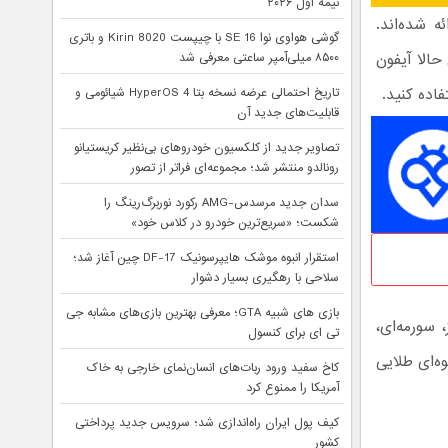
نیمه اول ۲۰۲۶
 شده‌اند.
گوشی هواوی نوا 16 SE با چیپست Kirin 8020 و باتری
حالا آیفون
۸۵۰۰ میلی‌آمپر ساعتی معرفی شد
تاریخ احتمالی عرضه نسخه بتا HyperOS 4 شیائومی و
قابلیت‌های جدید آن
تصاویر جدید از کلکسیون خودروهای بی‌نظیر کریستیانو
رونالدو منتشر شد؛ مجموعه‌ای فراتر از تصور
سدان جدید مرسدس-AMG رکورد نوربرگ‌رینگ را
شکست؛ «سریع‌ترین خودرو در کلاس خود»
استقرار انبوه موشک هایپرسونیک DF-17 چین آغاز شد؛
سلاحی با رهگیری بسیار دشوار
بازی های شبیه GTA؛ معرفی بهترین بازی‌های مشابه جی
سورمه‌ای،
تی ای برای کنسول
ه‌ای طلایی
کاخ سفید ورود ربات‌های انسان‌نمای خارجی به خاک
آمریکا را ممنوع کرد
کیف پول ایران راه‌اندازی شد؛ سرویس جدید پرداختی
کشور