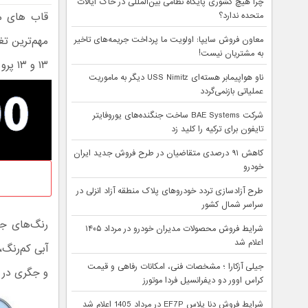
چرا هیچ کشوری پایگاه نظامی بین‌المللی در خاک ایالات
قاب های مگ
متحده ندارد؟
مهم‌ترین تغ
معاون فروش سایپا: اولویت ما پرداخت جریمه‌های تاخیر
به مشتریان نیست!
۱۳ و ۱۳ پرو قاب‌های جداگانه‌ای دارند و نمی‌توانید از یک قاب برای هر دو گوشی استفاده کنید.
ناو هواپیمابر هسته‌ای USS Nimitz دیگر به ماموریت
عملیاتی بازنمی‌گردد
شرکت BAE Systems ساخت جنگنده‌های یوروفایتر
تایفون برای ترکیه را کلید زد
کاهش ۹۱ درصدی متقاضیان در طرح فروش جدید ایران
خودرو
طرح آزادسازی تردد خودروهای پلاک منطقه آزاد انزلی در
سراسر شمال کشور
رنگ‌های جد
شرایط فروش محصولات مدیران خودرو در مرداد ۱۴۰۵
اعلام شد
آبی کم‌رنگ
جیلی آزکارا ؛ مشخصات فنی، امکانات رفاهی و قیمت
و جگری در
کراس اوور دو دیفرانسیل فردا موتورز
شرایط فروش دنا پلاس EF7P در مرداد 1405 اعلام شد