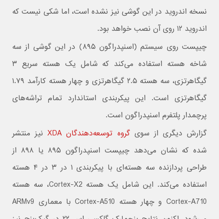
نسخه اندروید در این گوشی نیز نشده است، اما شکی نیست که
اندروید ۱۲ روی آن نصب خواهد بود.
چیپست روی سیستم (اسنپدراگون ۸۹۵) در این گوشی از سه
شاخه هسته استفاده می‌کند که شامل یک هسته سریع ۳
گیگاهرتزی، سه هسته ۲.۵ گیگاهرتزی و چهار هسته کارآمد ۱.۷۹
گیگاهرتزی است. این پیکربندی استاندارد تمام تراشه‌های
پرچمدار پلتفرم اسنپدراگون است.
گزارش دیگری از سوی
گروه توسعه‌دهندگان XDA
نیز منتشر
شده که نشان می‌دهد چیپست اسنپدراگون ۸۹۵ یا ۸۹۸ از
طراحی پردازنده سه هسته‌ای با پیکربندی ۱ در ۳ در ۴ هسته
استفاده می‌کند. این شامل یک هسته Cortex-X2، سه هسته
Cortex-A710 و چهار هسته Cortex-A510 با معماری ARMv9
می‌شود. اکنون نتایج بنچمارک گلکسی اس ۲۲ در گیک‌بنچ نیز