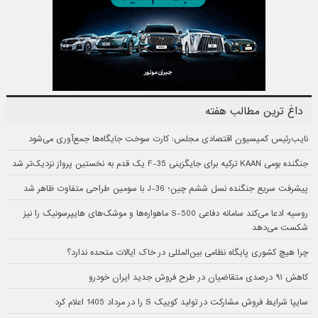
داغ ترین مطالب هفته
نایب‌رئیس کمیسیون اقتصادی مجلس: کارت سوخت جایگاه‌ها جمع‌آوری می‌شود
جنگنده بومی KAAN ترکیه برای جایگزینی F-35 یک قدم به نخستین پرواز نزدیک‌تر شد
پیشرفت سریع جنگنده نسل ششم چین؛ J-36 با سومین طراحی متفاوت ظاهر شد
روسیه ادعا می‌کند سامانه دفاعی S-500 ماهواره‌ها و موشک‌های هایپرسونیک را نیز
شکست می‌دهد
چرا هیچ کشوری پایگاه نظامی بین‌المللی در خاک ایالات متحده ندارد؟
کاهش ۹۱ درصدی متقاضیان در طرح فروش جدید ایران خودرو
سایپا شرایط فروش مشارکت در تولید کوییک S را در مرداد 1405 اعلام کرد