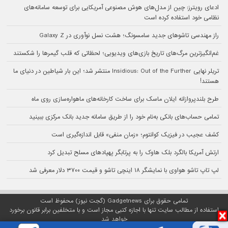
ادعای رویترز: چین از مدل‌های هوش مصنوعی آمریکایی برای توسعه سامانه‌های
نظامی خود استفاده کرده است
راز مهندسی تاشوهای جدید سامسونگ؛ هشت نسل نوآوری در Galaxy Z
غم‌انگیزترین مرگ‌های تاریخ بازی‌های ویدیویی؛ لحظاتی که قلب گیمرها را شکستند
تریلر نهایی Insidious: Out of the Further منتشر شد؛ این بار شیاطین در دنیای ما
هستند!
طرح بلندپروازانه ایلان ماسک برای ساخت کارخانه‌های ماهواره‌سازی روی ماه
تمامی حساب‌های بانکی به‌نام خود را از طریق سامانه جدید بانک مرکزی ببینید
کشف عجیب در فیزیک کوانتوم؛ «زمان منفی» قابل اندازه‌گیری است
ارتش آمریکا بالگرد بلک هاوک را به پرتابگر پهپادهای مسلح تبدیل کرد
لپ تاپ تاشو هواوی با نمایشگر ۱۸ اینچی تاشو و قیمت ۳۷۰۰ دلار معرفی شد
تمامی حقوق برای Gadgetnews (گجت نیوز) محفوظ است
استفاده از مطالب سایت تنها با اجازه کتبی مجاز است و با متخلفین برابر قانون برخورد
خواهد شد