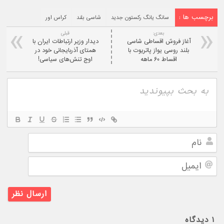
برچسب ها :
سانگ یانگ رکستون جدید
شاسی بلند
کراس اور
بعدی:
قبلی
آغاز فروش اقساطی شاسی
دیدار وزیر ارتباطات ایران با
بلند روسی یواز پاتریوت با
همتای آذربایجانی خود در
اقساط ۶۰ ماهه
اوج تنش‌های سیاسی!
نام
ایمیل
۱
دیدگاه