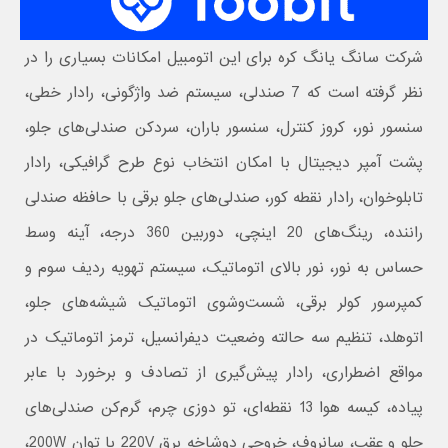
شرکت سانگ یانگ کره برای این اتومبیل امکانات بسیاری را در
نظر گرفته است که 7 صندلی، سیستم ضد واژگونی، رادار خطی،
سنسور نور، کروز کنترل، سنسور باران، سردکن صندلی‌های جلو،
پشت آمپر دیجیتال با امکان انتخاب نوع طرح گرافیکی، رادار
تابلوخوان، رادار نقطه کور، صندلی‌های جلو برقی با حافظه صندلی
راننده، رینگ‌های 20 اینچی،‌ دوربین 360 درجه، آینه وسط
حساس به نور، نور بالای اتوماتیک، سیستم تهویه ردیف سوم و
کمپرسور کولر برقی، شست‌وشوی اتوماتیک شیشه‌های جلو،‌
اتوهلد، تنظیم سه حالته وضعیت دیفرانسیل، ترمز اتوماتیک در
مواقع اضطراری، رادار پیش‌گیری از تصادف و برخورد با عابر
پیاده، کیسه هوا 13 نقطه‌ای،‌ تو دوزی چرم،‌ گرم‌کن صندلی‌های
جلو و عقب، سانروف، خروجی دوشاخه برق 220V با توان 200W،