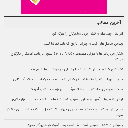
آخرین مطالب
افزایش چند برابری قبض برق، مشترکان را شوکه کرد
بهترین سریال‌های کمدی ورزشی تاریخ که باید تماشا کنید
شکار زیردریایی‌ها با هوش مصنوعی؛ SensorMAX نیروی دریایی آمریکا را دگرگون
می‌کند
نخستین شرایط فروش تویوتا BZ5 وارداتی در مرداد 1405 اعلام شد
چین از پهپاد عظیم‌الجثه GJ-3A رونمایی کرد؛ رقیب قدرتمند MQ-9B آمریکایی
هسته اهریمنی؛ داستان دو حادثه مرگبار در پروژه بمب اتمی آمریکا
اولین شاسی‌بلند آفرودی هواوی معرفی شد؛ Stelato G9 با قیمت 65 هزار دلاری
معرفی اولین کامیون معدنی سدیم یونی جهان؛ شارژ کامل در ۲۰ دقیقه، بدون مشکل
سرما!
رضوانی Beast X معرفی شد؛ ۱۵۶۰ اسب بخار قدرت در هایپرکار جدید