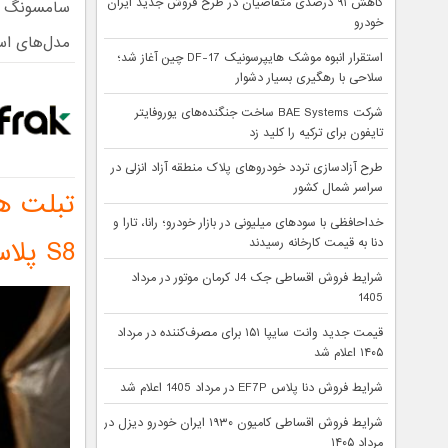
کاهش ۹۱ درصدی متقاضیان در طرح فروش جدید ایران
سامسونگ با 
خودرو
مدل‌های استاندارد و پلاس  Tab S8
استقرار انبوه موشک هایپرسونیک DF-17 چین آغاز شد؛
سلاحی با رهگیری بسیار دشوار
شرکت BAE Systems ساخت جنگنده‌های یوروفایتر
تایفون برای ترکیه را کلید زد
طرح آزادسازی تردد خودروهای پلاک منطقه آزاد انزلی در
سراسر شمال کشور
خداحافظی با سودهای میلیونی در بازار خودرو؛ رانا، تارا و
S8 پلاس
دنا به قیمت کارخانه رسیدند
شرایط فروش اقساطی جک J4 کرمان موتور در مرداد
1405
قیمت جدید وانت سایپا ۱۵۱ برای مصرف‌کننده در مرداد
۱۴۰۵ اعلام شد
شرایط فروش دنا پلاس EF7P در مرداد 1405 اعلام شد
شرایط فروش اقساطی کامیون ۱۹۳۰ ایران خودرو دیزل در
مرداد ۱۴۰۵