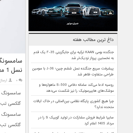
داغ ترین مطالب هفته
جنگنده بومی KAAN ترکیه برای جایگزینی F-35 یک قدم
به نخستین پرواز نزدیک‌تر شد
نسل 1 معرفی شدند
پیشرفت سریع جنگنده نسل ششم چین؛ J-36 با سومین
طراحی متفاوت ظاهر شد
۰
ارسال
روسیه ادعا می‌کند سامانه دفاعی S-500 ماهواره‌ها و
موشک‌های هایپرسونیک را نیز شکست می‌دهد
چرا هیچ کشوری پایگاه نظامی بین‌المللی در خاک ایالات
گلکسی تب اس 8 و اس 8 پلاس را به تراشه قدرتمند اسنپدراگو
متحده ندارد؟
سایپا شرایط فروش مشارکت در تولید کوییک S را در
مرداد 1405 اعلام کرد