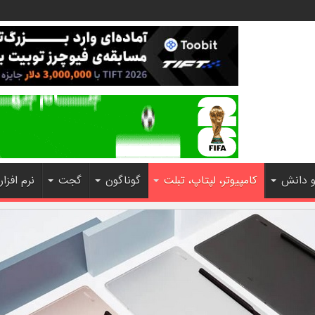
و دانش
کامپیوتر، لپتاپ، تبلت
گوناگون
گجت
نرم افزار