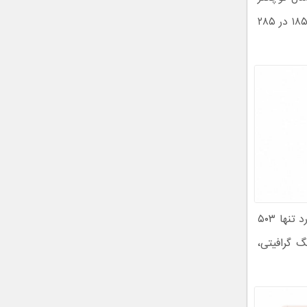
گلکسی تب ۱۶۵.۳ در ۲۵۳.۸ در ۶.۴ میلی‌متر است و ابعاد گلکسی تب S8 پلاس به ۱۸۵ در ۲۸۵
از نظر وزن نیز هر دو تبلت سامسونگ نسبتا سبک به حساب می‌آیند. مدل استاندارد تنها ۵۰۳
در سه رنگ گرافیتی،