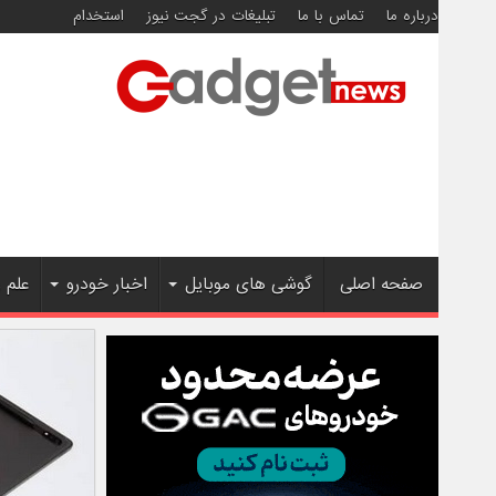
درباره ما
تماس با ما
تبلیغات در گجت نیوز
استخدام
صفحه اصلی
گوشی های موبایل
اخبار خودرو
علم 