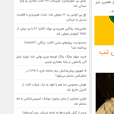
رامبل بی سوپرشارژر؛ ابرپیکاپ ۹۰۰ اسب بخاری رم وارد
و همین نیز
میدان شد
اچ پی اومنی پد ۱۲ معرفی شد؛ تبلت هیبریدی با قابلیت
تبدیل به لپ‌تاپ
شاسی‌بلند پلاگین هیبریدی بیوک الکترا E7 با برد بیش از
1600 کیلومتر معرفی شد
محدودیت پیام‌های متنی اکانت رایگان ChatGPT
برداشته شد!
اس 8 و گلکسی تب
خرید سهام سانگ‌ یانگ توسط چری نهایی شد؛ تولید نسل
آتی رکستون بر پایه معماری چینی
۵ شهریور پیش‌نمایش نیم ساعته بازی GTA 6 در
نتفلیکس منتشر می‌شود!
هوش مصنوعی متا هم با نفوذ به یک شرکت ثالث از
کنترل خارج شد
اولین تصاویر از محل برخورد موشک اسپیس‌ایکس با ماه
منتشر شد
مردم از گرانی قیمت‌ها به اجاره لپ‌تاپ روی آورده‌اند!