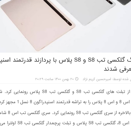
 شده توسط: امیرحسین کریم نژاد
۲۰ بهمن ۱۴۰۰ ساعت ۲۰:۲۹
سامسونگ از تبلت های گلکسی تب S8 و گلکسی تب S8 پلاس 
ن 8 نسل 1 مجهز کرده است.
سامسونگ بالاخره از سری
گلکسی تب اس 8، گلکسی تب S8 پلاس و تب