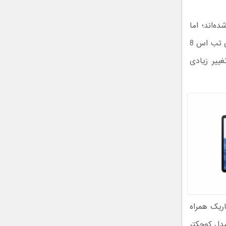
 تب S8 اولترا معطوف شده‌اند؛ اما
سایر اعضا سری گلکسی تب اس 8 نیز جذاب به نظر می‌رسند. از نظر طراحی، گلکسی تب اس 8
ییر زیادی
اریک همراه
مدل کوچکتر