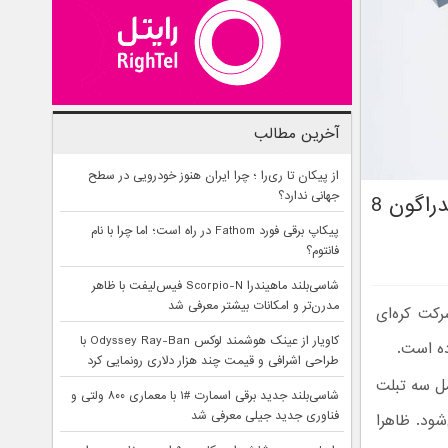
آخرین مطالب
از پیکان تا ری‌را ؛ چرا ایران هنوز خودرویی در سطح
جهانی ندارد؟
سامسونگ گلکسی تب S8 و S8 پلاس با پردازند قدرتمند اسنپدراگون 8
پیکاپ برقی فورد Fathom در راه است؛ اما چرا با نام
فانتوم؟
شاسی‌بلند ماهیندرا Scorpio-N فیس‌لیفت با ظاهر
مدرن‌تر و امکانات بیشتر معرفی شد
رونمایی کرد. شرکت کره‌ای
کاویار از عینک هوشمند لوکس Odyssey Ray-Ban با
طراحی اشرافی و قیمت چند هزار دلاری رونمایی کرد
 گلکسی تب S8 رونمایی کرد. سری گلکسی تب اس 8 شامل سه تبلت
شاسی‌بلند جدید برقی اسمارت #۱ با معماری ۸۰۰ ولتی و
فناوری جدید جیلی معرفی شد
لت پرچمدار گلکسی تب S8 اولترا می‌شود. ظاهرا