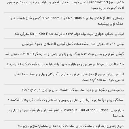
هدفون بوز QuietComfort نسل دوم با صدای فضایی، طراحی جدید و صدای بدون
افت کیفیت از راه رسید
رونمایی JBL از هدفون‌های Live Buds 4 و Live Beam 4؛ کیس شارژ هوشمند و
حذف نویز پیشرفته
لپ‌تاپ جذاب هواوی میت‌بوک فولد ۲۰۲۶ با تراشه Kirin X90 Plus معرفی شد
ردمی 17 5G معرفی شد؛ مشخصات کامل گوشی اقتصادی جدید شیائومی
گوشی شیائومی ردمی نوت ۱۷ با بزرگ‌ترین باتری ردمی و نمایشگر AMOLED معرفی شد
خداحافظی با سودهای میلیونی در بازار خودرو؛ رانا، تارا و دنا به قیمت کارخانه رسیدند
ادعای رویترز: چین از مدل‌های هوش مصنوعی آمریکایی برای توسعه سامانه‌های
نظامی خود استفاده کرده است
راز مهندسی تاشوهای جدید سامسونگ؛ هشت نسل نوآوری در Galaxy Z
غم‌انگیزترین مرگ‌های تاریخ بازی‌های ویدیویی؛ لحظاتی که قلب گیمرها را شکستند
تریلر نهایی Insidious: Out of the Further منتشر شد؛ این بار شیاطین در دنیای ما
هستند!
طرح بلندپروازانه ایلان ماسک برای ساخت کارخانه‌های ماهواره‌سازی روی ماه