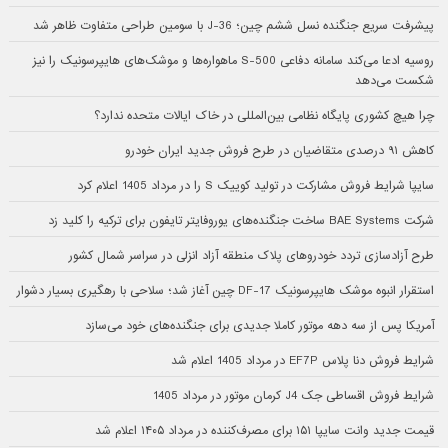
پیشرفت سریع جنگنده نسل ششم چین؛ J-36 با سومین طراحی متفاوت ظاهر شد
روسیه ادعا می‌کند سامانه دفاعی S-500 ماهواره‌ها و موشک‌های هایپرسونیک را نیز
شکست می‌دهد
چرا هیچ کشوری پایگاه نظامی بین‌المللی در خاک ایالات متحده ندارد؟
کاهش ۹۱ درصدی متقاضیان در طرح فروش جدید ایران خودرو
سایپا شرایط فروش مشارکت در تولید کوییک S را در مرداد 1405 اعلام کرد
شرکت BAE Systems ساخت جنگنده‌های یوروفایتر تایفون برای ترکیه را کلید زد
طرح آزادسازی تردد خودروهای پلاک منطقه آزاد انزلی در سراسر شمال کشور
استقرار انبوه موشک هایپرسونیک DF-17 چین آغاز شد؛ سلاحی با رهگیری بسیار دشوار
آمریکا پس از سه دهه موتور کاملا جدیدی برای جنگنده‌های خود می‌سازد
شرایط فروش دنا پلاس EF7P در مرداد 1405 اعلام شد
شرایط فروش اقساطی جک J4 کرمان موتور در مرداد 1405
قیمت جدید وانت سایپا ۱۵۱ برای مصرف‌کننده در مرداد ۱۴۰۵ اعلام شد