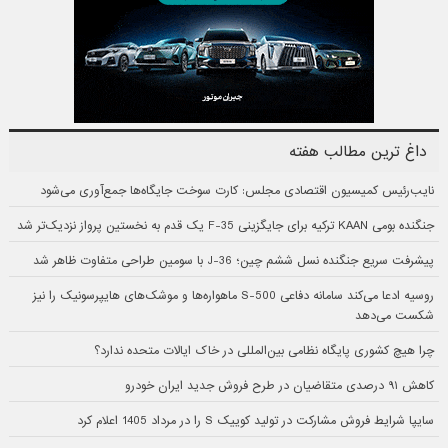
داغ ترین مطالب هفته
نایب‌رئیس کمیسیون اقتصادی مجلس: کارت سوخت جایگاه‌ها جمع‌آوری می‌شود
جنگنده بومی KAAN ترکیه برای جایگزینی F-35 یک قدم به نخستین پرواز نزدیک‌تر شد
پیشرفت سریع جنگنده نسل ششم چین؛ J-36 با سومین طراحی متفاوت ظاهر شد
روسیه ادعا می‌کند سامانه دفاعی S-500 ماهواره‌ها و موشک‌های هایپرسونیک را نیز
شکست می‌دهد
چرا هیچ کشوری پایگاه نظامی بین‌المللی در خاک ایالات متحده ندارد؟
کاهش ۹۱ درصدی متقاضیان در طرح فروش جدید ایران خودرو
سایپا شرایط فروش مشارکت در تولید کوییک S را در مرداد 1405 اعلام کرد