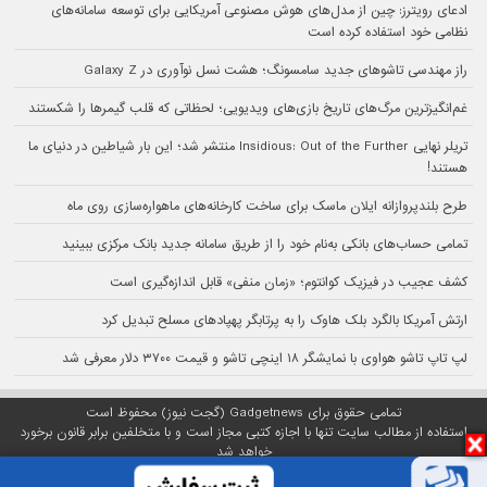
ادعای رویترز: چین از مدل‌های هوش مصنوعی آمریکایی برای توسعه سامانه‌های
نظامی خود استفاده کرده است
راز مهندسی تاشوهای جدید سامسونگ؛ هشت نسل نوآوری در Galaxy Z
غم‌انگیزترین مرگ‌های تاریخ بازی‌های ویدیویی؛ لحظاتی که قلب گیمرها را شکستند
تریلر نهایی Insidious: Out of the Further منتشر شد؛ این بار شیاطین در دنیای ما
هستند!
طرح بلندپروازانه ایلان ماسک برای ساخت کارخانه‌های ماهواره‌سازی روی ماه
تمامی حساب‌های بانکی به‌نام خود را از طریق سامانه جدید بانک مرکزی ببینید
کشف عجیب در فیزیک کوانتوم؛ «زمان منفی» قابل اندازه‌گیری است
ارتش آمریکا بالگرد بلک هاوک را به پرتابگر پهپادهای مسلح تبدیل کرد
لپ تاپ تاشو هواوی با نمایشگر ۱۸ اینچی تاشو و قیمت ۳۷۰۰ دلار معرفی شد
تمامی حقوق برای Gadgetnews (گجت نیوز) محفوظ است
استفاده از مطالب سایت تنها با اجازه کتبی مجاز است و با متخلفین برابر قانون برخورد
خواهد شد
پلتفرم گجت نیوز روی
سرور اختصاصی
مبین هاست میزبانی می‌شود