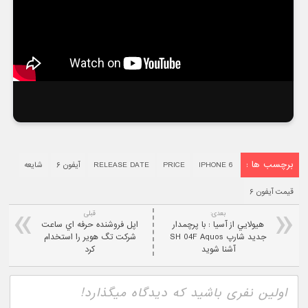
برچسب ها :
IPHONE 6
PRICE
RELEASE DATE
آیفون ۶
شایعه
قیمت آیفون ۶
بعدی:
قبلی
هيولايي از آسيا : با پرچمدار
اپل فروشنده حرفه اي ساعت
جديد شارپ SH 04F Aquos
شرکت تگ هویر را استخدام
آشنا شويد
کرد