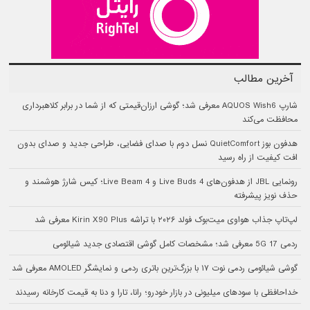
آخرین مطالب
شارپ AQUOS Wish6 معرفی شد؛ گوشی ارزان‌قیمتی که از شما در برابر کلاهبرداری
محافظت می‌کند
هدفون بوز QuietComfort نسل دوم با صدای فضایی، طراحی جدید و صدای بدون
افت کیفیت از راه رسید
رونمایی JBL از هدفون‌های Live Buds 4 و Live Beam 4؛ کیس شارژ هوشمند و
حذف نویز پیشرفته
لپ‌تاپ جذاب هواوی میت‌بوک فولد ۲۰۲۶ با تراشه Kirin X90 Plus معرفی شد
ردمی 17 5G معرفی شد؛ مشخصات کامل گوشی اقتصادی جدید شیائومی
گوشی شیائومی ردمی نوت ۱۷ با بزرگ‌ترین باتری ردمی و نمایشگر AMOLED معرفی شد
خداحافظی با سودهای میلیونی در بازار خودرو؛ رانا، تارا و دنا به قیمت کارخانه رسیدند