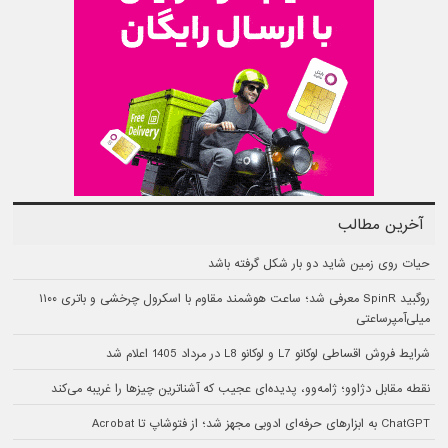
آخرین مطالب
حیات روی زمین شاید دو بار شکل گرفته باشد
روگبید SpinR معرفی شد؛ ساعت هوشمند مقاوم با اسکرول چرخشی و باتری ۱۱۰۰
میلی‌آمپرساعتی
شرایط فروش اقساطی لوکانو L7 و لوکانو L8 در مرداد 1405 اعلام شد
نقطه مقابل دژاوو؛ ژامه‌وو، پدیده‌ای عجیب که آشناترین چیزها را غریبه می‌کند
ChatGPT به ابزارهای حرفه‌ای ادوبی مجهز شد؛ از فتوشاپ تا Acrobat