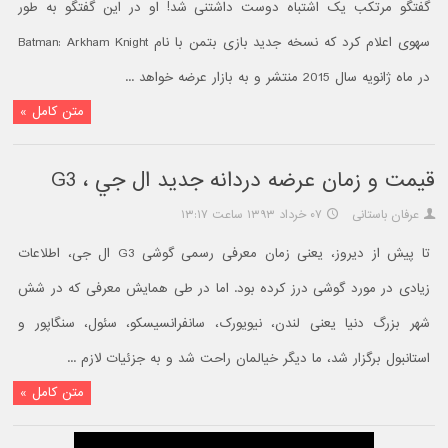
گفتگو مرتکب یک اشتباه دوست داشتنی شد! او در این گفتگو به طور
سهوی اعلام کرد که نسخه جدید بازی بتمن با نام Batman: Arkham Knight
در ماه ژانویه سال 2015 منتشر و به بازار عرضه خواهد ...
متن کامل »
قيمت و زمان عرضه دردانه جديد ال جي ، G3
عرفان باستانی
۰۷ خرداد ۱۳۹۳ ساعت ۱۳:۱۷
تا پیش از دیروز، یعنی زمان معرفی رسمی گوشی G3 ال جی، اطلاعات
زیادی در مورد گوشی درز کرده بود. اما در طی همایش معرفی که در شش
شهر بزرگ دنیا یعنی لندن، نیویورک، سانفرانسیسکو، سئول، سنگاپور و
استانبول برگزار شد، ما دیگر خیالمان راحت شد و به جزئیات لازم ...
متن کامل »