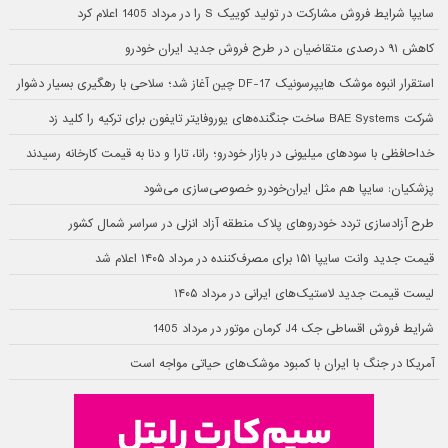
سایپا شرایط فروش مشارکت در تولید کوییک S را در مرداد 1405 اعلام کرد
کاهش ۹۱ درصدی متقاضیان در طرح فروش جدید ایران خودرو
استقرار انبوه موشک هایپرسونیک DF-17 چین آغاز شد؛ سلاحی با رهگیری بسیار دشوار
شرکت BAE Systems ساخت جنگنده‌های یوروفایتر تایفون برای ترکیه را کلید زد
خداحافظی با سودهای میلیونی در بازار خودرو؛ رانا، تارا و دنا به قیمت کارخانه رسیدند
پزشکیان: سایپا هم مثل ایران‌خودرو خصوصی‌سازی می‌شود
طرح آزادسازی تردد خودروهای پلاک منطقه آزاد انزلی در سراسر شمال کشور
قیمت جدید وانت سایپا ۱۵۱ برای مصرف‌کننده در مرداد ۱۴۰۵ اعلام شد
لیست قیمت جدید لاستیک‌های ایرانی در مرداد ۱۴۰۵
شرایط فروش اقساطی جک J4 کرمان موتور در مرداد 1405
آمریکا در جنگ با ایران با کمبود موشک‌های حیاتی مواجه است