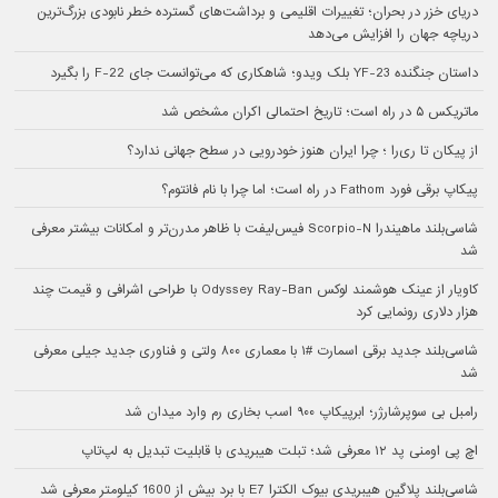
دریای خزر در بحران؛ تغییرات اقلیمی و برداشت‌های گسترده خطر نابودی بزرگ‌ترین
دریاچه جهان را افزایش می‌دهد
داستان جنگنده YF-23 بلک ویدو؛ شاهکاری که می‌توانست جای F-22 را بگیرد
ماتریکس ۵ در راه است؛ تاریخ احتمالی اکران مشخص شد
از پیکان تا ری‌را ؛ چرا ایران هنوز خودرویی در سطح جهانی ندارد؟
پیکاپ برقی فورد Fathom در راه است؛ اما چرا با نام فانتوم؟
شاسی‌بلند ماهیندرا Scorpio-N فیس‌لیفت با ظاهر مدرن‌تر و امکانات بیشتر معرفی
شد
کاویار از عینک هوشمند لوکس Odyssey Ray-Ban با طراحی اشرافی و قیمت چند
هزار دلاری رونمایی کرد
شاسی‌بلند جدید برقی اسمارت #۱ با معماری ۸۰۰ ولتی و فناوری جدید جیلی معرفی
شد
رامبل بی سوپرشارژر؛ ابرپیکاپ ۹۰۰ اسب بخاری رم وارد میدان شد
اچ پی اومنی پد ۱۲ معرفی شد؛ تبلت هیبریدی با قابلیت تبدیل به لپ‌تاپ
شاسی‌بلند پلاگین هیبریدی بیوک الکترا E7 با برد بیش از 1600 کیلومتر معرفی شد