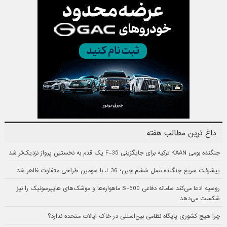
داغ ترین مطالب هفته
جنگنده بومی KAAN ترکیه برای جایگزینی F-35 یک قدم به نخستین پرواز نزدیک‌تر شد
پیشرفت سریع جنگنده نسل ششم چین؛ J-36 با سومین طراحی متفاوت ظاهر شد
روسیه ادعا می‌کند سامانه دفاعی S-500 ماهواره‌ها و موشک‌های هایپرسونیک را نیز
شکست می‌دهد
چرا هیچ کشوری پایگاه نظامی بین‌المللی در خاک ایالات متحده ندارد؟