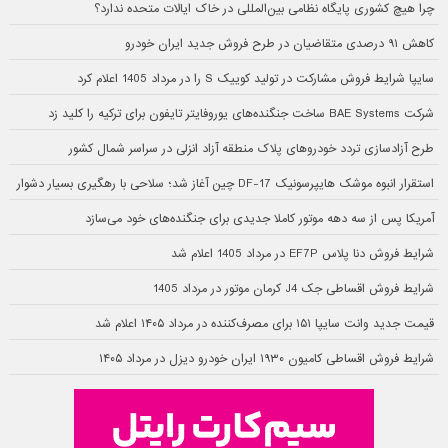
چرا هیچ کشوری پایگاه نظامی بین‌المللی در خاک ایالات متحده ندارد؟
کاهش ۹۱ درصدی متقاضیان در طرح فروش جدید ایران خودرو
سایپا شرایط فروش مشارکت در تولید کوییک S را در مرداد 1405 اعلام کرد
شرکت BAE Systems ساخت جنگنده‌های یوروفایتر تایفون برای ترکیه را کلید زد
طرح آزادسازی تردد خودروهای پلاک منطقه آزاد انزلی در سراسر شمال کشور
استقرار انبوه موشک هایپرسونیک DF-17 چین آغاز شد؛ سلاحی با رهگیری بسیار دشوار
آمریکا پس از سه دهه موتور کاملا جدیدی برای جنگنده‌های خود می‌سازد
شرایط فروش دنا پلاس EF7P در مرداد 1405 اعلام شد
شرایط فروش اقساطی جک J4 کرمان موتور در مرداد 1405
قیمت جدید وانت سایپا ۱۵۱ برای مصرف‌کننده در مرداد ۱۴۰۵ اعلام شد
شرایط فروش اقساطی کامیون ۱۹۳۰ ایران خودرو دیزل در مرداد ۱۴۰۵