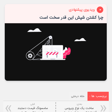
ویدیوی پیشنهادی
چرا کشتن شپش این قدر سخت است
برچسب ها :
خانه درختی
بعدی:
قبلی
ساخت يک نوع ويروس
سامسونگ قيمت دستبند