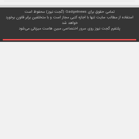
تمامی حقوق برای Gadgetnews (گجت نیوز) محفوظ است
استفاده از مطالب سایت تنها با اجازه کتبی مجاز است و با متخلفین برابر قانون برخورد
خواهد شد
پلتفرم گجت نیوز روی
سرور اختصاصی
مبین هاست میزبانی می‌شود