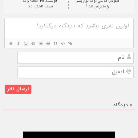
آنفولانزا که مي تواند نوع بشر
هوشمند Gear Fit را به
را منقرض کند !
نصف کاهش داد
نام
ایمیل
۰
دیدگاه