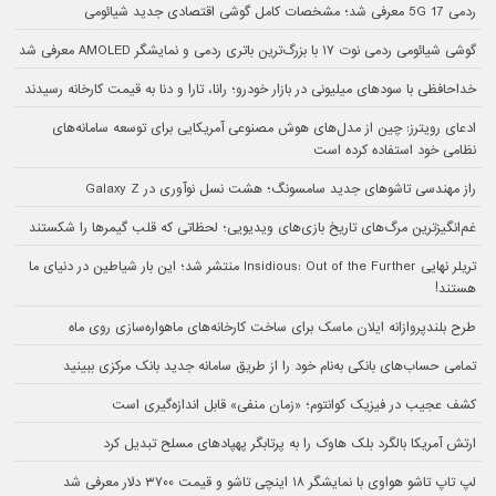
ردمی 17 5G معرفی شد؛ مشخصات کامل گوشی اقتصادی جدید شیائومی
گوشی شیائومی ردمی نوت ۱۷ با بزرگ‌ترین باتری ردمی و نمایشگر AMOLED معرفی شد
خداحافظی با سودهای میلیونی در بازار خودرو؛ رانا، تارا و دنا به قیمت کارخانه رسیدند
ادعای رویترز: چین از مدل‌های هوش مصنوعی آمریکایی برای توسعه سامانه‌های
نظامی خود استفاده کرده است
راز مهندسی تاشوهای جدید سامسونگ؛ هشت نسل نوآوری در Galaxy Z
غم‌انگیزترین مرگ‌های تاریخ بازی‌های ویدیویی؛ لحظاتی که قلب گیمرها را شکستند
تریلر نهایی Insidious: Out of the Further منتشر شد؛ این بار شیاطین در دنیای ما
هستند!
طرح بلندپروازانه ایلان ماسک برای ساخت کارخانه‌های ماهواره‌سازی روی ماه
تمامی حساب‌های بانکی به‌نام خود را از طریق سامانه جدید بانک مرکزی ببینید
کشف عجیب در فیزیک کوانتوم؛ «زمان منفی» قابل اندازه‌گیری است
ارتش آمریکا بالگرد بلک هاوک را به پرتابگر پهپادهای مسلح تبدیل کرد
لپ تاپ تاشو هواوی با نمایشگر ۱۸ اینچی تاشو و قیمت ۳۷۰۰ دلار معرفی شد