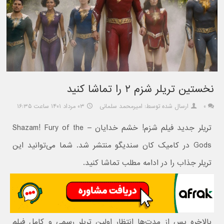
نخستین تریلر شزم ۲ را تماشا کنید
۰
ارسال شده توسط: امیرمحمد سلمانی
۰۳ مرداد ۱۴۰۱ ساعت ۱۶:۳۵
تریلر جدید فیلم شزم! خشم خدایان – Shazam! Fury of the
Gods در کامیک کان سندیگو منتشر شد. شما می‌توانید این
تریلر جذاب را در ادامه مطلب تماشا کنید.
بالاخره پس از مدت‌ها انتظار اولین تریلر رسمی و کامل فیلم