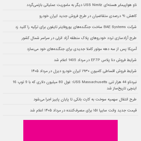
ناو هواپیمابر هسته‌ای USS Nimitz دیگر به ماموریت عملیاتی بازنمی‌گردد
کاهش ۹۱ درصدی متقاضیان در طرح فروش جدید ایران خودرو
شرکت BAE Systems ساخت جنگنده‌های یوروفایتر تایفون برای ترکیه را کلید زد
طرح آزادسازی تردد خودروهای پلاک منطقه آزاد انزلی در سراسر شمال کشور
آمریکا پس از سه دهه موتور کاملا جدیدی برای جنگنده‌های خود می‌سازد
شرایط فروش دنا پلاس EF7P در مرداد 1405 اعلام شد
شرایط فروش اقساطی کامیون ۱۹۳۰ ایران خودرو دیزل در مرداد ۱۴۰۵
نبردناو 44 هزار تنی USS Massachusetts؛ غول 80 میلیون دلاری که با 9 توپ 16
اینچی تاریخ‌ساز شد
طرح انتقال سهمیه سوخت به کارت بانکی تا پایان پاییز اجرا می‌شود
قیمت جدید وانت سایپا ۱۵۱ برای مصرف‌کننده در مرداد ۱۴۰۵ اعلام شد