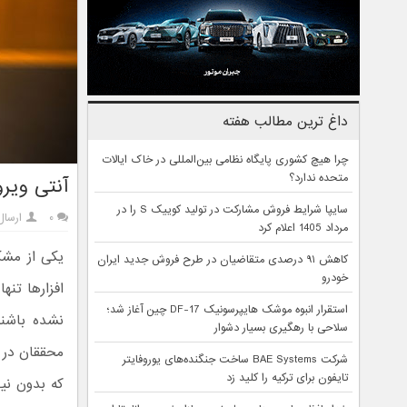
داغ ترین مطالب هفته
چرا هیچ کشوری پایگاه نظامی بین‌المللی در خاک ایالات
متحده ندارد؟
آنتی ویر
سایپا شرایط فروش مشارکت در تولید کوییک S را در
۰
ارسال
مرداد 1405 اعلام کرد
یکی از مشک
کاهش ۹۱ درصدی متقاضیان در طرح فروش جدید ایران
خودرو
افزارها تنه
استقرار انبوه موشک هایپرسونیک DF-17 چین آغاز شد؛
نشده باشند
سلاحی با رهگیری بسیار دشوار
محققان در ح
شرکت BAE Systems ساخت جنگنده‌های یوروفایتر
تایفون برای ترکیه را کلید زد
که بدون نیا