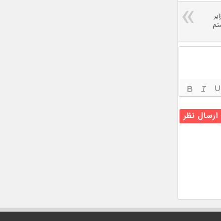
یر
ستم