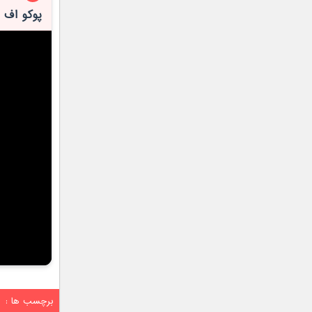
پوکو اف 6 یا پوکو ایکس 6 پرو؛ کدوم گوشی رو بخریم؟
برچسب ها :