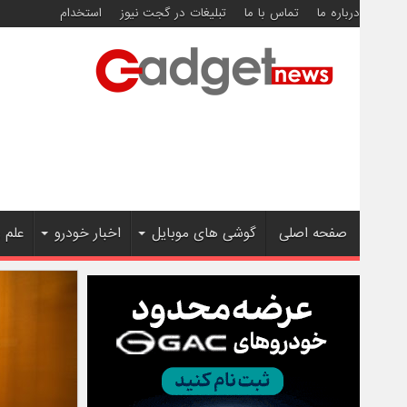
درباره ما
تماس با ما
تبلیغات در گجت نیوز
استخدام
صفحه اصلی
گوشی های موبایل
اخبار خودرو
علم 