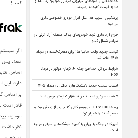
خداحافظی با سودهای میلیونی در بازار خودرو؛ رانا، تارا و
کنند !
دنا به قیمت کارخانه رسیدند
پزشکیان: سایپا هم مثل ایران‌خودرو خصوصی‌سازی
می‌شود
طرح آزادسازی تردد خودروهای پلاک منطقه آزاد انزلی در
سراسر شمال کشور
اگر سیستم 
قیمت جدید وانت سایپا ۱۵۱ برای مصرف‌کننده در مرداد
۱۴۰۵ اعلام شد
دهد، پس چر
شرایط فروش اقساطی جک J4 کرمان موتور در مرداد
1405
دارد، این ا
لیست قیمت جدید لاستیک‌های ایرانی در مرداد ۱۴۰۵
بر اساس گز
۵ قطعه خودرو که باید در ۹۶ هزار کیلومتر عوض کنید
یاماها GTS1000؛ موتورسیکلتی که جلوتر از زمانش بود و
مسیر آینده را هموار کرد
موجود، پیدا
آمریکا در جنگ با ایران با کمبود موشک‌های حیاتی مواجه
نظر داشت ک
است