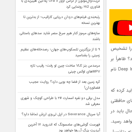
گریت‌وال‌موتورز از کراس اوور Ora 5 پلاگین هیبریدی با
فناوری Hi2 رونمایی کرد
رتبه‌بندی فیلم‌های دزدان دریایی کارائیب؛ از بدترین تا
بهترین نسخه
سازه‌های مرموز کنار هرم سرخ مصر شاید سدهای باستانی
باشند
 را تشخیص
۹ تا از بزرگترین تلسکوپ‌های جهان؛ رصدخانه‌های عظیم
زمینی را بشناسید
ظاهراً بر
مرسدس بنز VLE ساخت چین لو رفت؛ رقیب تازه
اساس نتایج راه‌اندازی یک شرکت که به‌صورت استارتاپ راه اندازی شده و Deep Instinct نام
MPVهای لوکس چینی
کره زمین بعد از فضا چه بویی دارد؟ روایت عجیب
فضانوردان!
ید کرده که
مدل برقی دو نفره اسمارت #۲ با طراحی کوچک و شهری
م‌افزارهای حافظتی
معرفی شد
ال باید در
آیا سریال Severance در اپل تی‌وی ارزش تماشا دارد؟
واهد رسید.
فهرست گوشی‌های سامسونگ که اندروید ۱۷ آخرین
آپدیت بزرگ آن‌ها خواهد بود
Inv مقالاتی را در زمینه پتانسیل