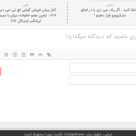
بعدی:
قبلی
اشا کنید : اگر یک سی دی را در اجاق
آغاز پیش فروش گوشی اچ تی سی دیزا
مایکروویو قرار دهیم !
۸۲۸ : اولین عضو خانواده دیزایر با سی
لرزشگیر اپتیکال OIS
نام
ایمیل
تمامی حقوق برای Gadgetnews (گجت نیوز) محفوظ است