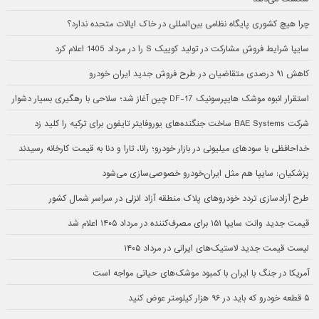
چرا هیچ کشوری پایگاه نظامی بین‌المللی در خاک ایالات متحده ندارد؟
سایپا شرایط فروش مشارکت در تولید کوییک S را در مرداد 1405 اعلام کرد
کاهش ۹۱ درصدی متقاضیان در طرح فروش جدید ایران خودرو
استقرار انبوه موشک هایپرسونیک DF-17 چین آغاز شد؛ سلاحی با رهگیری بسیار دشوار
شرکت BAE Systems ساخت جنگنده‌های یوروفایتر تایفون برای ترکیه را کلید زد
خداحافظی با سودهای میلیونی در بازار خودرو؛ رانا، تارا و دنا به قیمت کارخانه رسیدند
پزشکیان: سایپا هم مثل ایران‌خودرو خصوصی‌سازی می‌شود
طرح آزادسازی تردد خودروهای پلاک منطقه آزاد انزلی در سراسر شمال کشور
قیمت جدید وانت سایپا ۱۵۱ برای مصرف‌کننده در مرداد ۱۴۰۵ اعلام شد
لیست قیمت جدید لاستیک‌های ایرانی در مرداد ۱۴۰۵
آمریکا در جنگ با ایران با کمبود موشک‌های حیاتی مواجه است
۵ قطعه خودرو که باید در ۹۶ هزار کیلومتر عوض کنید