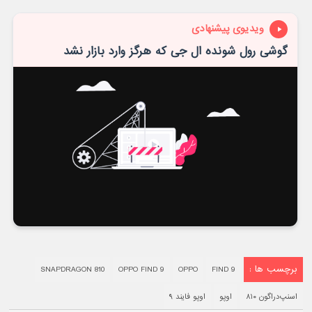
ویدیوی پیشنهادی
گوشی رول شونده ال جی که هرگز وارد بازار نشد
برچسب ها :
SNAPDRAGON 810
OPPO FIND 9
OPPO
FIND 9
اسنپ‌دراگون ۸۱۰
اوپو
اوپو فایند ۹