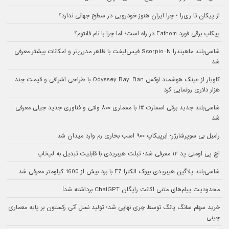
از پیکان تا ری‌را ؛ چرا ایران هنوز خودرویی در سطح جهانی ندارد؟
پیکاپ برقی فورد Fathom در راه است؛ اما چرا با نام فانتوم؟
شاسی‌بلند ماهیندرا Scorpio-N فیس‌لیفت با ظاهر مدرن‌تر و امکانات بیشتر معرفی
شد
کاویار از عینک هوشمند لوکس Odyssey Ray-Ban با طراحی اشرافی و قیمت چند
هزار دلاری رونمایی کرد
شاسی‌بلند جدید برقی اسمارت #۱ با معماری ۸۰۰ ولتی و فناوری جدید جیلی معرفی
شد
رامبل بی سوپرشارژر؛ ابرپیکاپ ۹۰۰ اسب بخاری رم وارد میدان شد
اچ پی اومنی پد ۱۲ معرفی شد؛ تبلت هیبریدی با قابلیت تبدیل به لپ‌تاپ
شاسی‌بلند پلاگین هیبریدی بیوک الکترا E7 با برد بیش از 1600 کیلومتر معرفی شد
محدودیت پیام‌های متنی اکانت رایگان ChatGPT برداشته شد!
خرید سهام سانگ‌ یانگ توسط چری نهایی شد؛ تولید نسل آتی رکستون بر پایه معماری
چینی