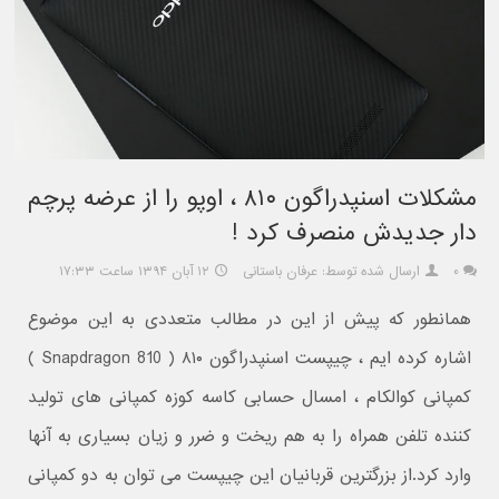
مشکلات اسنپدراگون ۸۱۰ ، اوپو را از عرضه پرچم
دار جدیدش منصرف کرد !
۰
ارسال شده توسط: عرفان باستانی
۱۲ آبان ۱۳۹۴ ساعت ۱۷:۳۳
همانطور که پیش از این در مطالب متعددی به این موضوع
اشاره کرده ایم ، چیپست اسنپدراگون ۸۱۰ ( Snapdragon 810 )
کمپانی کوالکام ، امسال حسابی کاسه کوزه کمپانی های تولید
کننده تلفن همراه را به هم ریخت و ضرر و زیان بسیاری به آنها
وارد کرد.از بزرگترین قربانیان این چیپست می توان به دو کمپانی