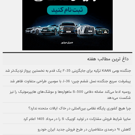
داغ ترین مطالب هفته
جنگنده بومی KAAN ترکیه برای جایگزینی F-35 یک قدم به نخستین پرواز نزدیک‌تر شد
پیشرفت سریع جنگنده نسل ششم چین؛ J-36 با سومین طراحی متفاوت ظاهر شد
روسیه ادعا می‌کند سامانه دفاعی S-500 ماهواره‌ها و موشک‌های هایپرسونیک را نیز
شکست می‌دهد
چرا هیچ کشوری پایگاه نظامی بین‌المللی در خاک ایالات متحده ندارد؟
سایپا شرایط فروش مشارکت در تولید کوییک S را در مرداد 1405 اعلام کرد
کاهش ۹۱ درصدی متقاضیان در طرح فروش جدید ایران خودرو