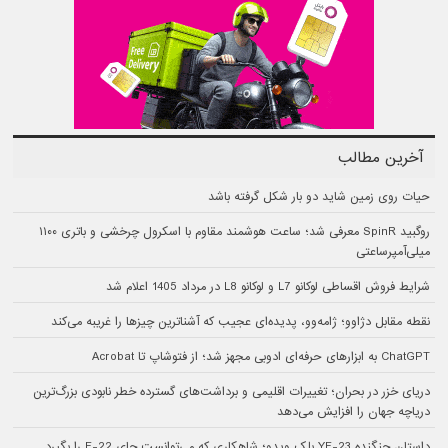
آخرین مطالب
حیات روی زمین شاید دو بار شکل گرفته باشد
روگبید SpinR معرفی شد؛ ساعت هوشمند مقاوم با اسکرول چرخشی و باتری ۱۱۰۰
میلی‌آمپرساعتی
شرایط فروش اقساطی لوکانو L7 و لوکانو L8 در مرداد 1405 اعلام شد
نقطه مقابل دژاوو؛ ژامه‌وو، پدیده‌ای عجیب که آشناترین چیزها را غریبه می‌کند
ChatGPT به ابزارهای حرفه‌ای ادوبی مجهز شد؛ از فتوشاپ تا Acrobat
دریای خزر در بحران؛ تغییرات اقلیمی و برداشت‌های گسترده خطر نابودی بزرگ‌ترین
دریاچه جهان را افزایش می‌دهد
داستان جنگنده YF-23 بلک ویدو؛ شاهکاری که می‌توانست جای F-22 را بگیرد