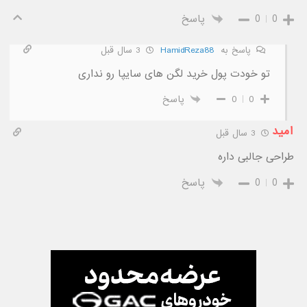
0
0
پاسخ
پاسخ به
HamidReza88
3 سال قبل
تو خودت پول خرید لگن های سایپا رو نداری
0
0
پاسخ
امید
3 سال قبل
طراحی جالبی داره
0
0
پاسخ