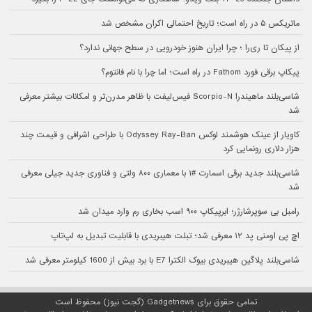
ماتریکس ۵ در راه است؛ تاریخ احتمالی اکران مشخص شد
از پیکان تا ری‌را ؛ چرا ایران هنوز خودرویی در سطح جهانی ندارد؟
پیکاپ برقی فورد Fathom در راه است؛ اما چرا با نام فانتوم؟
شاسی‌بلند ماهیندرا Scorpio-N فیس‌لیفت با ظاهر مدرن‌تر و امکانات بیشتر معرفی
شد
کاویار از عینک هوشمند لوکس Odyssey Ray-Ban با طراحی اشرافی و قیمت چند
هزار دلاری رونمایی کرد
شاسی‌بلند جدید برقی اسمارت #۱ با معماری ۸۰۰ ولتی و فناوری جدید جیلی معرفی
شد
رامبل بی سوپرشارژر؛ ابرپیکاپ ۹۰۰ اسب بخاری رم وارد میدان شد
اچ پی اومنی پد ۱۲ معرفی شد؛ تبلت هیبریدی با قابلیت تبدیل به لپ‌تاپ
شاسی‌بلند پلاگین هیبریدی بیوک الکترا E7 با برد بیش از 1600 کیلومتر معرفی شد
تمامی حقوق برای Gadgetnews (گجت نیوز) محفوظ است