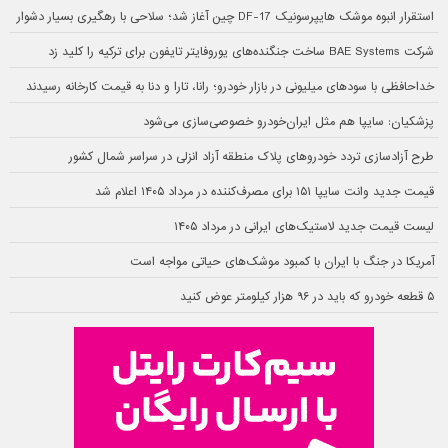
استقرار انبوه موشک هایپرسونیک DF-17 چین آغاز شد؛ سلاحی با رهگیری بسیار دشوار
شرکت BAE Systems ساخت جنگنده‌های یوروفایتر تایفون برای ترکیه را کلید زد
خداحافظی با سودهای میلیونی در بازار خودرو؛ رانا، تارا و دنا به قیمت کارخانه رسیدند
پزشکیان: سایپا هم مثل ایران‌خودرو خصوصی‌سازی می‌شود
طرح آزادسازی تردد خودروهای پلاک منطقه آزاد انزلی در سراسر شمال کشور
قیمت جدید وانت سایپا ۱۵۱ برای مصرف‌کننده در مرداد ۱۴۰۵ اعلام شد
لیست قیمت جدید لاستیک‌های ایرانی در مرداد ۱۴۰۵
آمریکا در جنگ با ایران با کمبود موشک‌های حیاتی مواجه است
۵ قطعه خودرو که باید در ۹۶ هزار کیلومتر عوض کنید