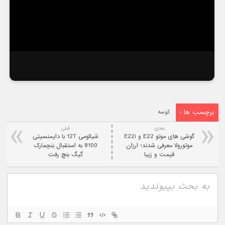
برچسب ها :
کوسه
بعدی:
قبلی
گوشی های موتو E22 و E22i
شیائومی 12T با دایمنسیتی
موتورولا معرفی شدند؛ ارزان
8100 به استقبال بنچمارک
قیمت و زیبا
گیگ بنچ رفت