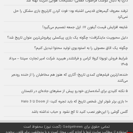
دارپا به دنبال موشک فراصوت انقلابی؛ تسلیحات هوایی آمریکا کهنه شد
ترفند معروف گیمرهای قدیمی اشتباه بود؛ فوت کردن کارتریج بازی مشکل را حل
نمی‌کرد
شایعه افزایش قیمت آیفون ۱۷: اپل جمعه تصمیم می‌گیرد!
دلیل محبوبیت ماینکرافت؛ چگونه یک بازی پیکسلی پرفروش‌ترین عنوان تاریخ شد؟
چگونه یک اتاق معمولی را به استودیوی تولید محتوا تبدیل کنیم؟
شرایط فروش تویوتا کرولا کراس و فرانتلندر هیبرید شرکت امیر تجارت سپنتا – مرداد
۱۴۰۵
خنده‌دارترین فیلم‌های کمدی تاریخ؛ آثاری که هنوز هم مخاطبان را از خنده روده‌بر
می‌کنند
۵ نکته کلیدی برای آماده‌سازی خودرو پیش از سفرهای جاده‌ای در تابستان
۱۰ بازی برتر شوتر اول شخص تاریخ که باید تجربه کنید؛ از Doom تا Halo 3
گلس گوشی را این‌طور نصب کنید تا کج نشود و حباب نداشته باشد
تمامی حقوق برای Gadgetnews (گجت نیوز) محفوظ است
استفاده از مطالب سایت تنها با اجازه کتبی مجاز است و با متخلفین برابر قانون برخورد