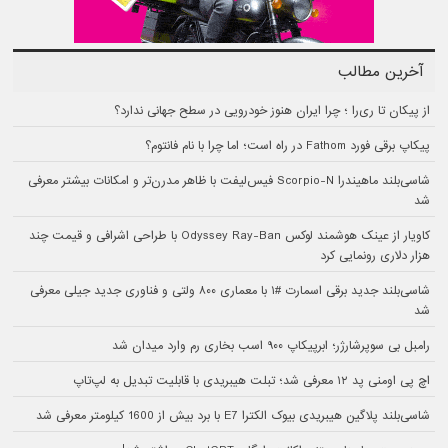
آخرین مطالب
از پیکان تا ری‌را ؛ چرا ایران هنوز خودرویی در سطح جهانی ندارد؟
پیکاپ برقی فورد Fathom در راه است؛ اما چرا با نام فانتوم؟
شاسی‌بلند ماهیندرا Scorpio-N فیس‌لیفت با ظاهر مدرن‌تر و امکانات بیشتر معرفی
شد
کاویار از عینک هوشمند لوکس Odyssey Ray-Ban با طراحی اشرافی و قیمت چند
هزار دلاری رونمایی کرد
شاسی‌بلند جدید برقی اسمارت #۱ با معماری ۸۰۰ ولتی و فناوری جدید جیلی معرفی
شد
رامبل بی سوپرشارژر؛ ابرپیکاپ ۹۰۰ اسب بخاری رم وارد میدان شد
اچ پی اومنی پد ۱۲ معرفی شد؛ تبلت هیبریدی با قابلیت تبدیل به لپ‌تاپ
شاسی‌بلند پلاگین هیبریدی بیوک الکترا E7 با برد بیش از 1600 کیلومتر معرفی شد