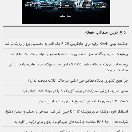
داغ ترین مطالب هفته
جنگنده بومی KAAN ترکیه برای جایگزینی F-35 یک قدم به نخستین پرواز نزدیک‌تر شد
پیشرفت سریع جنگنده نسل ششم چین؛ J-36 با سومین طراحی متفاوت ظاهر شد
روسیه ادعا می‌کند سامانه دفاعی S-500 ماهواره‌ها و موشک‌های هایپرسونیک را نیز
شکست می‌دهد
چرا هیچ کشوری پایگاه نظامی بین‌المللی در خاک ایالات متحده ندارد؟
سایپا شرایط فروش مشارکت در تولید کوییک S را در مرداد 1405 اعلام کرد
کاهش ۹۱ درصدی متقاضیان در طرح فروش جدید ایران خودرو
استقرار انبوه موشک هایپرسونیک DF-17 چین آغاز شد؛ سلاحی با رهگیری بسیار دشوار
شرکت BAE Systems ساخت جنگنده‌های یوروفایتر تایفون برای ترکیه را کلید زد