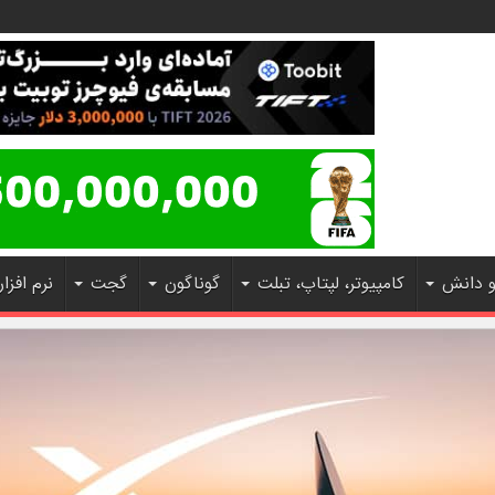
و دانش
کامپیوتر، لپتاپ، تبلت
گوناگون
گجت
نرم افزار