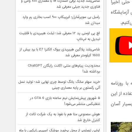
شاسی‌بلند جدید برقی اسمارت #۱ با معماری ۸۰۰ ولتی و
حتی اخیرا
فناوری جدید جیلی معرفی شد
 آزمایشگاه
رامبل بی سوپرشارژر؛ ابرپیکاپ ۹۰۰ اسب بخاری رم وارد
کنیم.
میدان شد
اچ پی اومنی پد ۱۲ معرفی شد؛ تبلت هیبریدی با قابلیت
تبدیل به لپ‌تاپ
شاسی‌بلند پلاگین هیبریدی بیوک الکترا E7 با برد بیش از
1600 کیلومتر معرفی شد
محدودیت پیام‌های متنی اکانت رایگان ChatGPT
برداشته شد!
خرید سهام سانگ‌ یانگ توسط چری نهایی شد؛ تولید نسل
ا روزنامه
آتی رکستون بر پایه معماری چینی
اده از این
۵ شهریور پیش‌نمایش نیم ساعته بازی GTA 6 در
سیار آسان
نتفلیکس منتشر می‌شود!
هوش مصنوعی متا هم با نفوذ به یک شرکت ثالث از
کنترل خارج شد
اولین تصاویر از محل برخورد موشک اسپیس‌ایکس با ماه