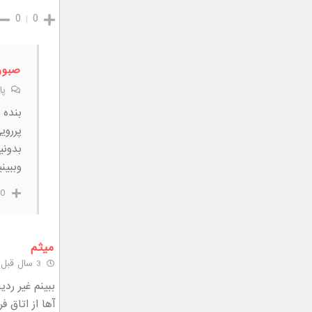
0
0
صبور
پا
بنده 
پرروی
بدونی
وببین
0
میثم
3 سال قبل
ببینم غیر رد
آها از اتاق 