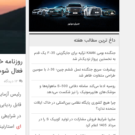
داغ ترین مطالب هفته
جنگنده بومی KAAN ترکیه برای جایگزینی F-35 یک قدم
به نخستین پرواز نزدیک‌تر شد
روزنامه خ
فعال شود
پیشرفت سریع جنگنده نسل ششم چین؛ J-36 با سومین
طراحی متفاوت ظاهر شد
۱۲ دیدگاه
روسیه ادعا می‌کند سامانه دفاعی S-500 ماهواره‌ها و
موشک‌های هایپرسونیک را نیز شکست می‌دهد
رئیس آزمایش
چرا هیچ کشوری پایگاه نظامی بین‌المللی در خاک ایالات
قابل ردیابی
متحده ندارد؟
در شرایطی ک
سایپا شرایط فروش مشارکت در تولید کوییک S را در
مرداد 1405 اعلام کرد
ای
استارلین