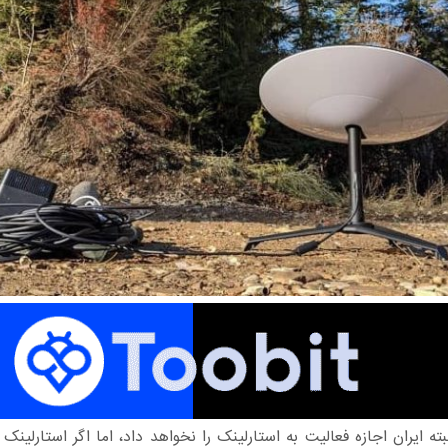
بته ایران اجازه فعالیت به استارلینک را نخواهد داد، اما اگر استارلینک