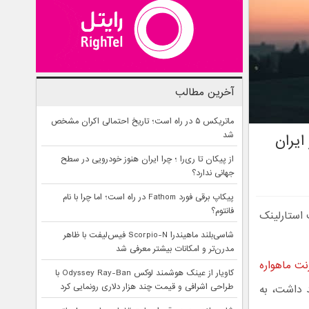
آخرین مطالب
ماتریکس ۵ در راه است؛ تاریخ احتمالی اکران مشخص
شد
ایران
از پیکان تا ری‌را ؛ چرا ایران هنوز خودرویی در سطح
جهانی ندارد؟
پیکاپ برقی فورد Fathom در راه است؛ اما چرا با نام
فانتوم؟
 استارلینک
شاسی‌بلند ماهیندرا Scorpio-N فیس‌لیفت با ظاهر
مدرن‌تر و امکانات بیشتر معرفی شد
رنت ماهواره
کاویار از عینک هوشمند لوکس Odyssey Ray-Ban با
طراحی اشرافی و قیمت چند هزار دلاری رونمایی کرد
د داشت، به