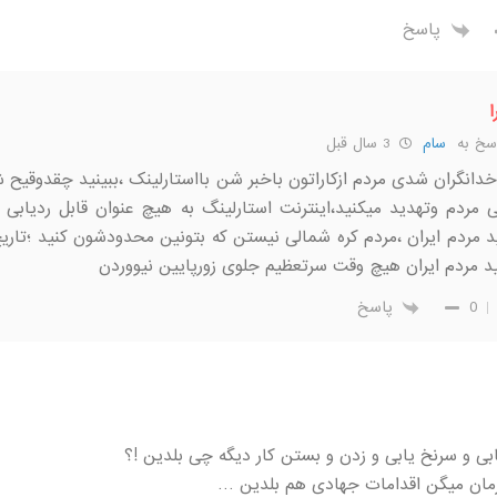
پاسخ
ا
سخ به
سام
3 سال قبل
خدانگران شدی مردم ازکاراتون باخبر شن بااستارلینک ،ببینید چقدوقیح ش
ی مردم وتهدید میکنید،اینترنت استارلینگ به هیچ عنوان قابل ردیابی 
د مردم ایران ،مردم کره شمالی نیستن که بتونین محدودشون کنید ؛تاریخ
ید مردم ایران هیچ وقت سرتعظیم جلوی زورپایین نیووردن
0
پاسخ
یابی و سرنخ یابی و زدن و بستن کار دیگه چی بلدین !؟
فرمان میگن اقدامات جهادی هم بلدین …