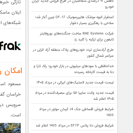
کاهش ۹۱ درصدی متقاضیان در طرح فروش جدید ایران
تازگی خبره
خودرو
ایلان ماسک 
استقرار انبوه موشک هایپرسونیک DF-17 چین آغاز شد؛
شبکه‌های ا
سلاحی با رهگیری بسیار دشوار
شرکت BAE Systems ساخت جنگنده‌های یوروفایتر
تایفون برای ترکیه را کلید زد
طرح آزادسازی تردد خودروهای پلاک منطقه آزاد انزلی در
سراسر شمال کشور
خداحافظی با سودهای میلیونی در بازار خودرو؛ رانا، تارا و
امکان ر
دنا به قیمت کارخانه رسیدند
لیست قیمت جدید لاستیک‌های ایرانی در مرداد ۱۴۰۵
مسعود اسدپ
قیمت جدید وانت سایپا ۱۵۱ برای مصرف‌کننده در مرداد
خراسان گفت 
۱۴۰۵ اعلام شد
سرویس در ا
شرایط فروش اقساطی جک J4 کرمان موتور در مرداد
است.
1405
شرایط فروش دنا پلاس EF7P در مرداد 1405 اعلام شد