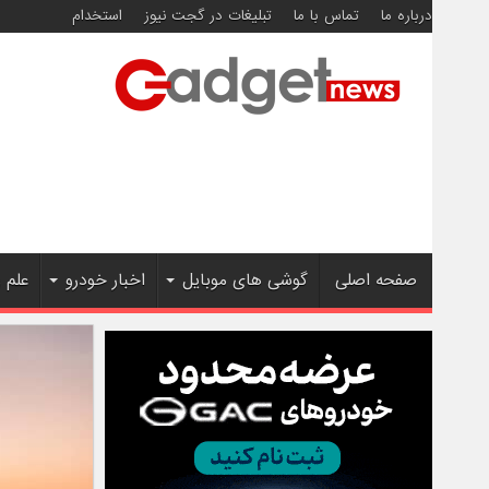
درباره ما
تماس با ما
تبلیغات در گجت نیوز
استخدام
صفحه اصلی
گوشی های موبایل
اخبار خودرو
علم 