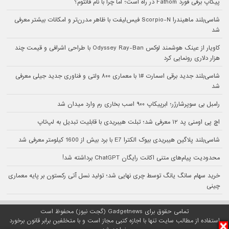
پیکاپ برقی فورد Fathom در راه است؛ اما چرا با نام فانتوم؟
شاسی‌بلند ماهیندرا Scorpio-N فیس‌لیفت با ظاهر مدرن‌تر و امکانات بیشتر معرفی
شد
کاویار از عینک هوشمند لوکس Odyssey Ray-Ban با طراحی اشرافی و قیمت چند
هزار دلاری رونمایی کرد
شاسی‌بلند جدید برقی اسمارت #۱ با معماری ۸۰۰ ولتی و فناوری جدید جیلی معرفی
شد
رامبل بی سوپرشارژر؛ ابرپیکاپ ۹۰۰ اسب بخاری رم وارد میدان شد
اچ پی اومنی پد ۱۲ معرفی شد؛ تبلت هیبریدی با قابلیت تبدیل به لپ‌تاپ
شاسی‌بلند پلاگین هیبریدی بیوک الکترا E7 با برد بیش از 1600 کیلومتر معرفی شد
محدودیت پیام‌های متنی اکانت رایگان ChatGPT برداشته شد!
خرید سهام سانگ‌ یانگ توسط چری نهایی شد؛ تولید نسل آتی رکستون بر پایه معماری
چینی
تمامی حقوق برای Gadgetnews (گجت نیوز) محفوظ است
استفاده از مطالب سایت تنها با اجازه کتبی مجاز است و با متخلفین برابر قانون برخورد