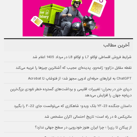
آخرین مطالب
شرایط فروش اقساطی لوکانو L7 و لوکانو L8 در مرداد 1405 اعلام شد
نقطه مقابل دژاوو؛ ژامه‌وو، پدیده‌ای عجیب که آشناترین چیزها را غریبه می‌کند
ChatGPT به ابزارهای حرفه‌ای ادوبی مجهز شد؛ از فتوشاپ تا Acrobat
دریای خزر در بحران؛ تغییرات اقلیمی و برداشت‌های گسترده خطر نابودی بزرگ‌ترین
دریاچه جهان را افزایش می‌دهد
داستان جنگنده YF-23 بلک ویدو؛ شاهکاری که می‌توانست جای F-22 را بگیرد
ماتریکس ۵ در راه است؛ تاریخ احتمالی اکران مشخص شد
از پیکان تا ری‌را ؛ چرا ایران هنوز خودرویی در سطح جهانی ندارد؟