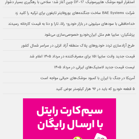
استقرار انبوه موشک هایپرسونیک DF-17 چین آغاز شد؛ سلاحی با رهگیری بسیار دشوار
شرکت BAE Systems ساخت جنگنده‌های یوروفایتر تایفون برای ترکیه را کلید زد
خداحافظی با سودهای میلیونی در بازار خودرو؛ رانا، تارا و دنا به قیمت کارخانه رسیدند
پزشکیان: سایپا هم مثل ایران‌خودرو خصوصی‌سازی می‌شود
طرح آزادسازی تردد خودروهای پلاک منطقه آزاد انزلی در سراسر شمال کشور
قیمت جدید وانت سایپا ۱۵۱ برای مصرف‌کننده در مرداد ۱۴۰۵ اعلام شد
لیست قیمت جدید لاستیک‌های ایرانی در مرداد ۱۴۰۵
آمریکا در جنگ با ایران با کمبود موشک‌های حیاتی مواجه است
۵ قطعه خودرو که باید در ۹۶ هزار کیلومتر عوض کنید