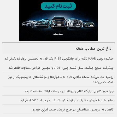
داغ ترین مطالب هفته
جنگنده بومی KAAN ترکیه برای جایگزینی F-35 یک قدم به نخستین پرواز نزدیک‌تر شد
پیشرفت سریع جنگنده نسل ششم چین؛ J-36 با سومین طراحی متفاوت ظاهر شد
روسیه ادعا می‌کند سامانه دفاعی S-500 ماهواره‌ها و موشک‌های هایپرسونیک را نیز
شکست می‌دهد
چرا هیچ کشوری پایگاه نظامی بین‌المللی در خاک ایالات متحده ندارد؟
سایپا شرایط فروش مشارکت در تولید کوییک S را در مرداد 1405 اعلام کرد
کاهش ۹۱ درصدی متقاضیان در طرح فروش جدید ایران خودرو