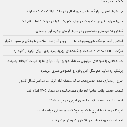
شکست می‌دهد
چرا هیچ کشوری پایگاه نظامی بین‌المللی در خاک ایالات متحده ندارد؟
سایپا شرایط فروش مشارکت در تولید کوییک S را در مرداد 1405 اعلام کرد
کاهش ۹۱ درصدی متقاضیان در طرح فروش جدید ایران خودرو
استقرار انبوه موشک هایپرسونیک DF-17 چین آغاز شد؛ سلاحی با رهگیری بسیار دشوار
شرکت BAE Systems ساخت جنگنده‌های یوروفایتر تایفون برای ترکیه را کلید زد
خداحافظی با سودهای میلیونی در بازار خودرو؛ رانا، تارا و دنا به قیمت کارخانه رسیدند
پزشکیان: سایپا هم مثل ایران‌خودرو خصوصی‌سازی می‌شود
طرح آزادسازی تردد خودروهای پلاک منطقه آزاد انزلی در سراسر شمال کشور
قیمت جدید وانت سایپا ۱۵۱ برای مصرف‌کننده در مرداد ۱۴۰۵ اعلام شد
لیست قیمت جدید لاستیک‌های ایرانی در مرداد ۱۴۰۵
آمریکا در جنگ با ایران با کمبود موشک‌های حیاتی مواجه است
۵ قطعه خودرو که باید در ۹۶ هزار کیلومتر عوض کنید