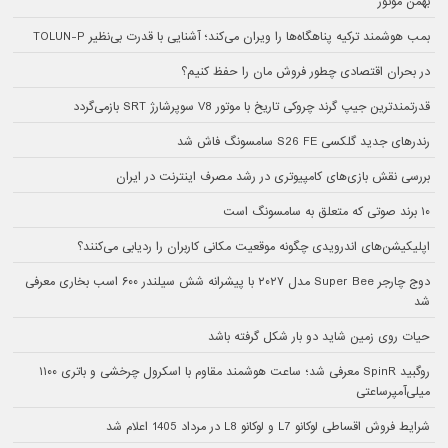
بهمن موتور
بمب هوشمند ترکیه پناهگاه‌ها را ویران می‌کند؛ آشنایی با قدرت بی‌نظیر TOLUN-P
در بحران اقتصادی چطور فروش مان را حفظ کنیم؟
قدرتمندترین جیپ گرند چروکی تاریخ با موتور V8 سوپرشارژ SRT بازمی‌گردد
رندرهای جدید گلکسی S26 FE سامسونگ فاش شد
بررسی نقش بازی‌های کامپیوتری در رشد مصرف اینترنت در ایران
۱۰ برند صوتی که متعلق به سامسونگ است
اپلیکیشن‌های اندرویدی چگونه موقعیت مکانی کاربران را ردیابی می‌کنند؟
دوج چارجر Super Bee مدل ۲۰۲۷ با پیشرانه شش سیلندر ۶۰۰ اسب بخاری معرفی
شد
حیات روی زمین شاید دو بار شکل گرفته باشد
روگبید SpinR معرفی شد؛ ساعت هوشمند مقاوم با اسکرول چرخشی و باتری ۱۱۰۰
میلی‌آمپرساعتی
شرایط فروش اقساطی لوکانو L7 و لوکانو L8 در مرداد 1405 اعلام شد