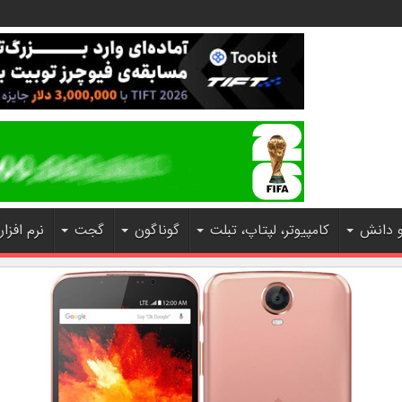
و دانش
کامپیوتر، لپتاپ، تبلت
گوناگون
گجت
نرم افزار