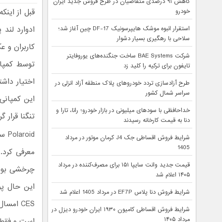
کاهش ۹۱ درصدی متقاضیان در طرح فروش جدید ایران
قبل از اینک
خودرو
ادوارد لند 
استقرار انبوه موشک هایپرسونیک DF-17 چین آغاز شد؛
سلاحی با رهگیری بسیار دشوار
کاربران و 
شرکت BAE Systems ساخت جنگنده‌های یوروفایتر
تایفون برای ترکیه را کلید زد
اختیار داشت
طرح آزادسازی تردد خودروهای پلاک منطقه آزاد انزلی در
سراسر شمال کشور
خداحافظی با سودهای میلیونی در بازار خودرو؛ رانا، تارا و
تنگنا قرار گرفت و د
دنا به قیمت کارخانه رسیدند
شرایط فروش اقساطی جک J4 کرمان موتور در مرداد
1405
قیمت جدید وانت سایپا ۱۵۱ برای مصرف‌کننده در مرداد
چرخشی بود.
۱۴۰۵ اعلام شد
این حال پول
شرایط فروش دنا پلاس EF7P در مرداد 1405 اعلام شد
شرایط فروش اقساطی کامیون ۱۹۳۰ ایران خودرو دیزل در
مرداد ۱۴۰۵
است و فقط نام Polaroid را 