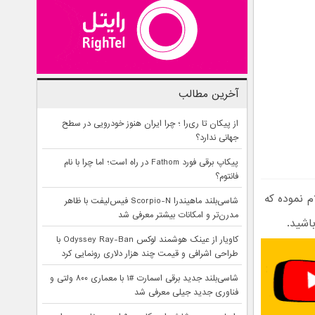
آخرین مطالب
از پیکان تا ری‌را ؛ چرا ایران هنوز خودرویی در سطح
جهانی ندارد؟
پیکاپ برقی فورد Fathom در راه است؛ اما چرا با نام
فانتوم؟
علام نموده که
شاسی‌بلند ماهیندرا Scorpio-N فیس‌لیفت با ظاهر
مدرن‌تر و امکانات بیشتر معرفی شد
باشید.
کاویار از عینک هوشمند لوکس Odyssey Ray-Ban با
طراحی اشرافی و قیمت چند هزار دلاری رونمایی کرد
شاسی‌بلند جدید برقی اسمارت #۱ با معماری ۸۰۰ ولتی و
فناوری جدید جیلی معرفی شد