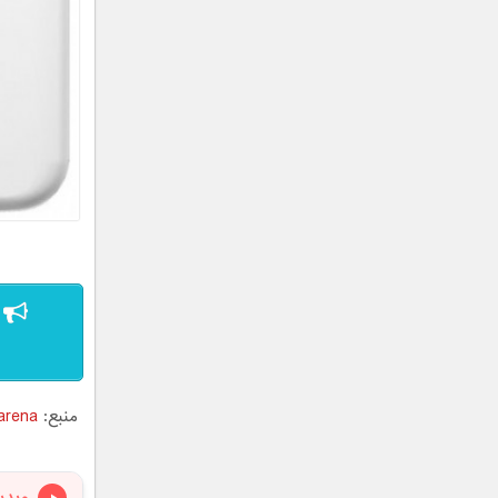
منبع:
arena
ویدی