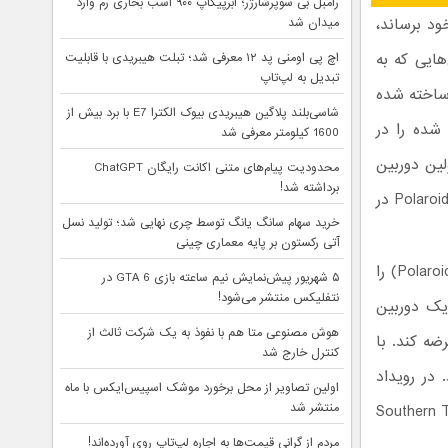
رامبل بی سوپرشارژر؛ ابرپیکاپ ۹۰۰ اسب بخاری رم وارد
ود برساند،
میدان شد
هایی که به
اچ پی اومنی پد ۱۲ معرفی شد؛ تبلت هیبریدی با قابلیت
تبدیل به لپ‌تاپ
 ساخته شده
شاسی‌بلند پلاگین هیبریدی بیوک الکترا E7 با برد بیش از
۶۰ ثانیه تصویر گرفته شده را در
1600 کیلومتر معرفی شد
لین دوربین
محدودیت پیام‌های متنی اکانت رایگان ChatGPT
برداشته شد!
این کمپانی در سال ۱۹۴۸ عرضه شد. با عرضه‌ی دوربین‌های دیحیتال تقریبا کمپانی Polaroid در
خرید سهام سانگ‌ یانگ توسط چری نهایی شد؛ تولید نسل
آتی رکستون بر پایه معماری چینی
Polaroid سال گذشته در رویداد CES 2015 کمپانی گوشی پولاروید سلفی (Polaroid Selfie) را
۵ شهریور پیش‌نمایش نیم ساعته بازی GTA 6 در
نتفلیکس منتشر می‌شود!
م عامل اندروید که مانند Oppo N1 دارای یک دوربین
هوش مصنوعی متا هم با نفوذ به یک شرکت ثالث از
ضه کند. با
کنترل خارج شد
 در رویداد
اولین تصاویر از محل برخورد موشک اسپیس‌ایکس با ماه
منتشر شد
ا معرفی نموده که در حقیقت ساخت Southern Telecom
مردم از گرانی قیمت‌ها به اجاره لپ‌تاپ روی آورده‌اند!