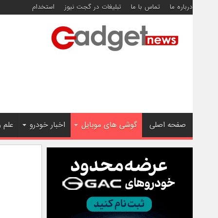
درباره ما
تماس با ما
تبلیغات در گجت نیوز
استخدام
صفحه اصلی
گوشی های موبایل
اخبار خودرو
علم 