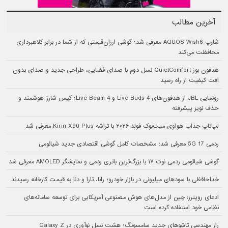
آخرین مطالب
شارپ AQUOS Wish6 معرفی شد؛ گوشی ارزان‌قیمتی که از شما در برابر کلاهبرداری
محافظت می‌کند
هدفون بوز QuietComfort نسل دوم با صدای فضایی، طراحی جدید و صدای بدون
افت کیفیت از راه رسید
رونمایی JBL از هدفون‌های Live Buds 4 و Live Beam 4؛ کیس شارژ هوشمند و
حذف نویز پیشرفته
لپ‌تاپ جذاب هواوی میت‌بوک فولد ۲۰۲۶ با تراشه Kirin X90 Plus معرفی شد
ردمی 17 5G معرفی شد؛ مشخصات کامل گوشی اقتصادی جدید شیائومی
گوشی شیائومی ردمی نوت ۱۷ با بزرگ‌ترین باتری ردمی و نمایشگر AMOLED معرفی شد
خداحافظی با سودهای میلیونی در بازار خودرو؛ رانا، تارا و دنا به قیمت کارخانه رسیدند
ادعای رویترز: چین از مدل‌های هوش مصنوعی آمریکایی برای توسعه سامانه‌های
نظامی خود استفاده کرده است
راز مهندسی تاشوهای جدید سامسونگ؛ هشت نسل نوآوری در Galaxy Z