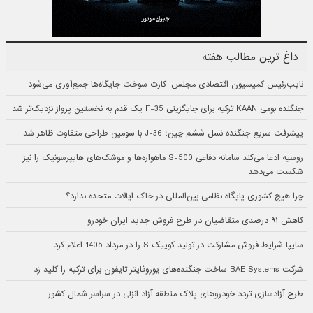
داغ ترین مطالب هفته
نایب‌رئیس کمیسیون اقتصادی مجلس: کارت سوخت جایگاه‌ها جمع‌آوری می‌شود
جنگنده بومی KAAN ترکیه برای جایگزینی F-35 یک قدم به نخستین پرواز نزدیک‌تر شد
پیشرفت سریع جنگنده نسل ششم چین؛ J-36 با سومین طراحی متفاوت ظاهر شد
روسیه ادعا می‌کند سامانه دفاعی S-500 ماهواره‌ها و موشک‌های هایپرسونیک را نیز
شکست می‌دهد
چرا هیچ کشوری پایگاه نظامی بین‌المللی در خاک ایالات متحده ندارد؟
کاهش ۹۱ درصدی متقاضیان در طرح فروش جدید ایران خودرو
سایپا شرایط فروش مشارکت در تولید کوییک S را در مرداد 1405 اعلام کرد
شرکت BAE Systems ساخت جنگنده‌های یوروفایتر تایفون برای ترکیه را کلید زد
طرح آزادسازی تردد خودروهای پلاک منطقه آزاد انزلی در سراسر شمال کشور