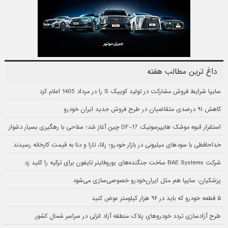
داغ ترین مطالب هفته
سایپا شرایط فروش مشارکت در تولید کوییک S را در مرداد 1405 اعلام کرد
کاهش ۹۱ درصدی متقاضیان در طرح فروش جدید ایران خودرو
استقرار انبوه موشک هایپرسونیک DF-17 چین آغاز شد؛ سلاحی با رهگیری بسیار دشوار
خداحافظی با سودهای میلیونی در بازار خودرو؛ رانا، تارا و دنا به قیمت کارخانه رسیدند
شرکت BAE Systems ساخت جنگنده‌های یوروفایتر تایفون برای ترکیه را کلید زد
پزشکیان: سایپا هم مثل ایران‌خودرو خصوصی‌سازی می‌شود
۵ قطعه خودرو که باید در ۹۶ هزار کیلومتر عوض کنید
طرح آزادسازی تردد خودروهای پلاک منطقه آزاد انزلی در سراسر شمال کشور