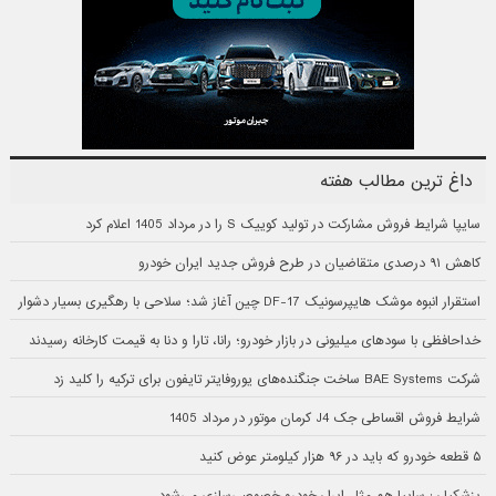
داغ ترین مطالب هفته
سایپا شرایط فروش مشارکت در تولید کوییک S را در مرداد 1405 اعلام کرد
کاهش ۹۱ درصدی متقاضیان در طرح فروش جدید ایران خودرو
استقرار انبوه موشک هایپرسونیک DF-17 چین آغاز شد؛ سلاحی با رهگیری بسیار دشوار
خداحافظی با سودهای میلیونی در بازار خودرو؛ رانا، تارا و دنا به قیمت کارخانه رسیدند
شرکت BAE Systems ساخت جنگنده‌های یوروفایتر تایفون برای ترکیه را کلید زد
شرایط فروش اقساطی جک J4 کرمان موتور در مرداد 1405
۵ قطعه خودرو که باید در ۹۶ هزار کیلومتر عوض کنید