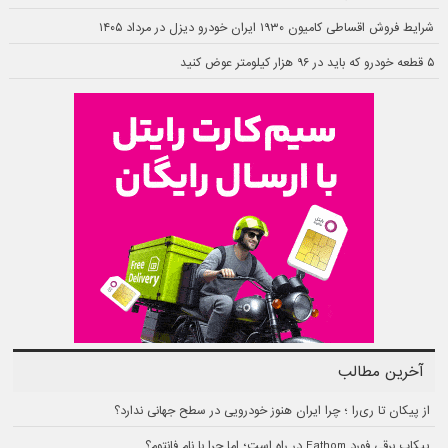
شرایط فروش اقساطی کامیون ۱۹۳۰ ایران خودرو دیزل در مرداد ۱۴۰۵
۵ قطعه خودرو که باید در ۹۶ هزار کیلومتر عوض کنید
آخرین مطالب
از پیکان تا ری‌را ؛ چرا ایران هنوز خودرویی در سطح جهانی ندارد؟
پیکاپ برقی فورد Fathom در راه است؛ اما چرا با نام فانتوم؟