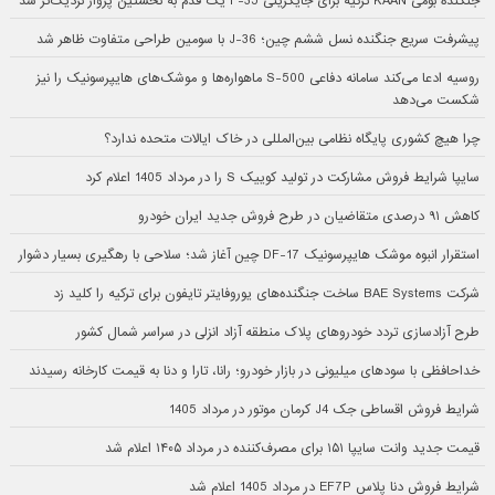
جنگنده بومی KAAN ترکیه برای جایگزینی F-35 یک قدم به نخستین پرواز نزدیک‌تر شد
پیشرفت سریع جنگنده نسل ششم چین؛ J-36 با سومین طراحی متفاوت ظاهر شد
روسیه ادعا می‌کند سامانه دفاعی S-500 ماهواره‌ها و موشک‌های هایپرسونیک را نیز
شکست می‌دهد
چرا هیچ کشوری پایگاه نظامی بین‌المللی در خاک ایالات متحده ندارد؟
سایپا شرایط فروش مشارکت در تولید کوییک S را در مرداد 1405 اعلام کرد
کاهش ۹۱ درصدی متقاضیان در طرح فروش جدید ایران خودرو
استقرار انبوه موشک هایپرسونیک DF-17 چین آغاز شد؛ سلاحی با رهگیری بسیار دشوار
شرکت BAE Systems ساخت جنگنده‌های یوروفایتر تایفون برای ترکیه را کلید زد
طرح آزادسازی تردد خودروهای پلاک منطقه آزاد انزلی در سراسر شمال کشور
خداحافظی با سودهای میلیونی در بازار خودرو؛ رانا، تارا و دنا به قیمت کارخانه رسیدند
شرایط فروش اقساطی جک J4 کرمان موتور در مرداد 1405
قیمت جدید وانت سایپا ۱۵۱ برای مصرف‌کننده در مرداد ۱۴۰۵ اعلام شد
شرایط فروش دنا پلاس EF7P در مرداد 1405 اعلام شد