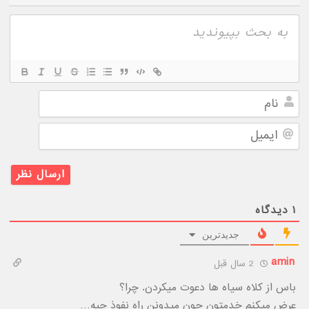
نام
ایمیل
۱
دیدگاه
جدیدترین
amin
2 سال قبل
باس از کلاه سیاه ها دعوت میکردن. چرا؟
عرض میکنم خدمتون چون میدونن راه نفوذ چیه…