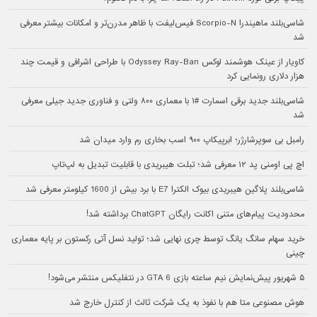
شاسی‌بلند ماهیندرا Scorpio-N فیس‌لیفت با ظاهر مدرن‌تر و امکانات بیشتر معرفی
شد
کاویار از عینک هوشمند لوکس Odyssey Ray-Ban با طراحی اشرافی و قیمت چند
هزار دلاری رونمایی کرد
شاسی‌بلند جدید برقی اسمارت #۱ با معماری ۸۰۰ ولتی و فناوری جدید جیلی معرفی
شد
رامبل بی سوپرشارژر؛ ابرپیکاپ ۹۰۰ اسب بخاری رم وارد میدان شد
اچ پی اومنی پد ۱۲ معرفی شد؛ تبلت هیبریدی با قابلیت تبدیل به لپ‌تاپ
شاسی‌بلند پلاگین هیبریدی بیوک الکترا E7 با برد بیش از 1600 کیلومتر معرفی شد
محدودیت پیام‌های متنی اکانت رایگان ChatGPT برداشته شد!
خرید سهام سانگ‌ یانگ توسط چری نهایی شد؛ تولید نسل آتی رکستون بر پایه معماری
چینی
۵ شهریور پیش‌نمایش نیم ساعته بازی GTA 6 در نتفلیکس منتشر می‌شود!
هوش مصنوعی متا هم با نفوذ به یک شرکت ثالث از کنترل خارج شد