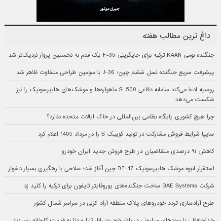
داغ ترین مطالب هفته
جنگنده بومی KAAN ترکیه برای جایگزینی F-35 یک قدم به نخستین پرواز نزدیک‌تر شد
پیشرفت سریع جنگنده نسل ششم چین؛ J-36 با سومین طراحی متفاوت ظاهر شد
روسیه ادعا می‌کند سامانه دفاعی S-500 ماهواره‌ها و موشک‌های هایپرسونیک را نیز
شکست می‌دهد
چرا هیچ کشوری پایگاه نظامی بین‌المللی در خاک ایالات متحده ندارد؟
سایپا شرایط فروش مشارکت در تولید کوییک S را در مرداد 1405 اعلام کرد
کاهش ۹۱ درصدی متقاضیان در طرح فروش جدید ایران خودرو
استقرار انبوه موشک هایپرسونیک DF-17 چین آغاز شد؛ سلاحی با رهگیری بسیار دشوار
شرکت BAE Systems ساخت جنگنده‌های یوروفایتر تایفون برای ترکیه را کلید زد
طرح آزادسازی تردد خودروهای پلاک منطقه آزاد انزلی در سراسر شمال کشور
خداحافظی با سودهای میلیونی در بازار خودرو؛ رانا، تارا و دنا به قیمت کارخانه رسیدند