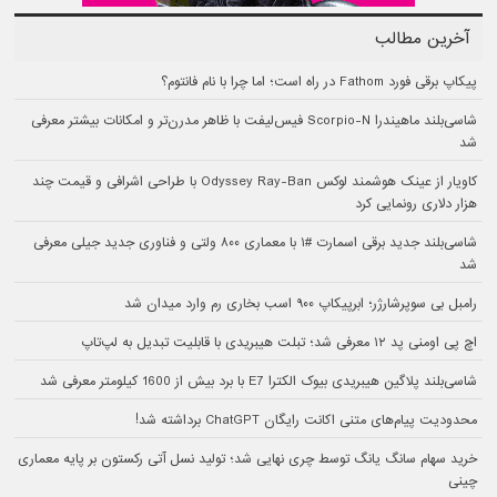
آخرین مطالب
پیکاپ برقی فورد Fathom در راه است؛ اما چرا با نام فانتوم؟
شاسی‌بلند ماهیندرا Scorpio-N فیس‌لیفت با ظاهر مدرن‌تر و امکانات بیشتر معرفی
شد
کاویار از عینک هوشمند لوکس Odyssey Ray-Ban با طراحی اشرافی و قیمت چند
هزار دلاری رونمایی کرد
شاسی‌بلند جدید برقی اسمارت #۱ با معماری ۸۰۰ ولتی و فناوری جدید جیلی معرفی
شد
رامبل بی سوپرشارژر؛ ابرپیکاپ ۹۰۰ اسب بخاری رم وارد میدان شد
اچ پی اومنی پد ۱۲ معرفی شد؛ تبلت هیبریدی با قابلیت تبدیل به لپ‌تاپ
شاسی‌بلند پلاگین هیبریدی بیوک الکترا E7 با برد بیش از 1600 کیلومتر معرفی شد
محدودیت پیام‌های متنی اکانت رایگان ChatGPT برداشته شد!
خرید سهام سانگ‌ یانگ توسط چری نهایی شد؛ تولید نسل آتی رکستون بر پایه معماری
چینی