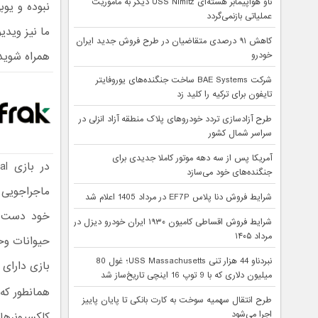
ناو هواپیمابر هسته‌ای USS Nimitz دیگر به ماموریت
عملیاتی بازنمی‌گردد
ما نیز ویدی
کاهش ۹۱ درصدی متقاضیان در طرح فروش جدید ایران
همراه شوید
خودرو
شرکت BAE Systems ساخت جنگنده‌های یوروفایتر
تایفون برای ترکیه را کلید زد
طرح آزادسازی تردد خودروهای پلاک منطقه آزاد انزلی در
سراسر شمال کشور
آمریکا پس از سه دهه موتور کاملا جدیدی برای
جنگنده‌های خود می‌سازد
ماجراجویی ب
شرایط فروش دنا پلاس EF7P در مرداد 1405 اعلام شد
خود دست و 
شرایط فروش اقساطی کامیون ۱۹۳۰ ایران خودرو دیزل در
مرداد ۱۴۰۵
حیوانات وح
نبردناو 44 هزار تنی USS Massachusetts؛ غول 80
بازی دارای رده‌بندی M بوده و مناسب 
میلیون دلاری که با 9 توپ 16 اینچی تاریخ‌ساز شد
همانطور که
طرح انتقال سهمیه سوخت به کارت بانکی تا پایان پاییز
اجرا می‌شود