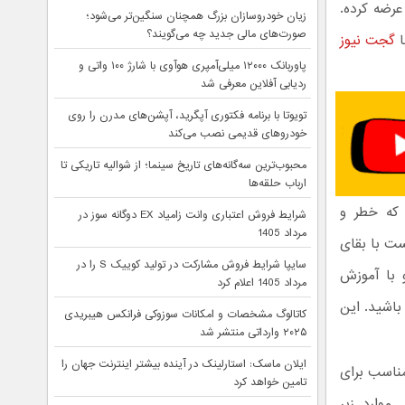
نسخه‌‌ای از بازی به نام Far Cry Primal Collector’s Editon را عرضه کرده.
زیان خودروسازان بزرگ همچنان سنگین‌تر می‌شود؛
صورت‌های مالی جدید چه می‌گویند؟
ا
گجت نیوز
پاوربانک ۱۲۰۰۰ میلی‌آمپری هوآوی با شارژ ۱۰۰ واتی و
ردیابی آفلاین معرفی شد
تویوتا با برنامه فکتوری آپگرید، آپشن‌های مدرن را روی
خودروهای قدیمی نصب می‌کند
محبوب‌ترین سه‌گانه‌های تاریخ سینما؛ از شوالیه تاریکی تا
ارباب حلقه‌ها
ایی که خطر و
شرایط فروش اعتباری وانت زامیاد EX دوگانه سوز در
مرداد 1405
ست با بقای
سایپا شرایط فروش مشارکت در تولید کوییک S را در
 با آموزش
مرداد 1405 اعلام کرد
باشید. این
کاتالوگ مشخصات و امکانات سوزوکی فرانکس هیبریدی
۲۰۲۵ وارداتی منتشر شد
ایلان ماسک: استارلینک در آینده بیشتر اینترنت جهان را
مناسب برای
تامین خواهد کرد
Far Cry Primal Collector نیز شامل موارد زیر