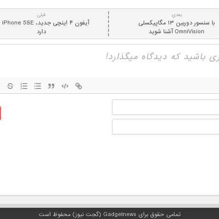
بعدی:
قبلی
با سنسور دوربین ۱۳ مگاپیکسلی
آیفون ۴ 
OmniVision آشنا شوید
دارد
نام
ایمیل
تمامی حقوق برای Gadgetnews (گجت نیوز) محفوظ است