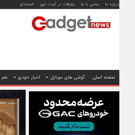
درباره ما
تماس با ما
تبلیغات در گجت نیوز
استخدام
صفحه اصلی
گوشی های موبایل
اخبار خودرو
علم 