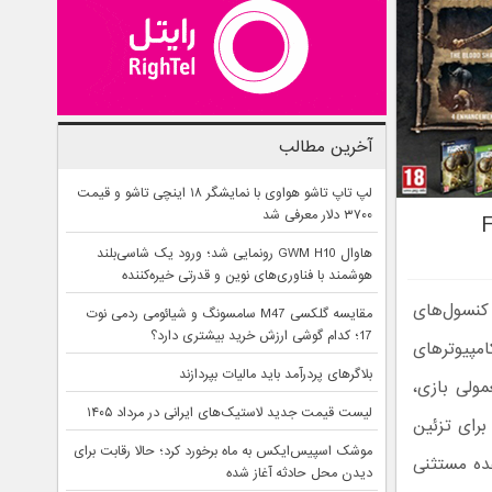
آخرین مطالب
لپ تاپ تاشو هواوی با نمایشگر ۱۸ اینچی تاشو و قیمت
۳۷۰۰ دلار معرفی شد
هاوال GWM H10 رونمایی شد؛ ورود یک شاسی‌بلند
هوشمند با فناوری‌های نوین و قدرتی خیره‌کننده
فار کرای پریمال » ( Far Cry Primal ) برای کنسول‌های
مقایسه گلکسی M47 سامسونگ و شیائومی ردمی نوت
17؛ کدام گوشی ارزش خرید بیشتری دارد؟
 ۴ ( PS4 ) و همچنین کامپیوتر‌های
بلاگرهای پردرآمد باید مالیات بپردازند
ولی بازی،
لیست قیمت جدید لاستیک‌های ایرانی در مرداد ۱۴۰۵
برای تزئین
موشک اسپیس‌ایکس به ماه برخورد کرد؛ حالا رقابت برای
ر شوند. Primal نیز از این قاعده مستثنی
دیدن محل حادثه آغاز شده