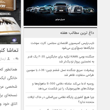
داغ ترین مطالب هفته
نایب‌رئیس کمیسیون اقتصادی مجلس: کارت سوخت
جایگاه‌ها جمع‌آوری می‌شود
تماشا کنید: آنباکسی
جنگنده بومی KAAN ترکیه برای جایگزینی F-35 یک قدم
۰
ارسال
به نخستین پرواز نزدیک‌تر شد
پیشرفت سریع جنگنده نسل ششم چین؛ J-36 با سومین
طراحی متفاوت ظاهر شد
روسیه ادعا می‌کند سامانه دفاعی S-500 ماهواره‌ها و
شخصی عرضه 
موشک‌های هایپرسونیک را نیز شکست می‌دهد
نسخه‌ای برا
چرا هیچ کشوری پایگاه نظامی بین‌المللی در خاک ایالات
متحده ندارد؟