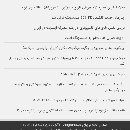
قدرتمندترین جیپ گرند چروکی تاریخ با موتور V8 سوپرشارژ SRT بازمی‌گردد
رندرهای جدید گلکسی S26 FE سامسونگ فاش شد
بررسی نقش بازی‌های کامپیوتری در رشد مصرف اینترنت در ایران
۱۰ برند صوتی که متعلق به سامسونگ است
اپلیکیشن‌های اندرویدی چگونه موقعیت مکانی کاربران را ردیابی می‌کنند؟
دوج چارجر Super Bee مدل ۲۰۲۷ با پیشرانه شش سیلندر ۶۰۰ اسب بخاری معرفی
شد
حیات روی زمین شاید دو بار شکل گرفته باشد
روگبید SpinR معرفی شد؛ ساعت هوشمند مقاوم با اسکرول چرخشی و باتری ۱۱۰۰
میلی‌آمپرساعتی
شرایط فروش اقساطی لوکانو L7 و لوکانو L8 در مرداد 1405 اعلام شد
نقطه مقابل دژاوو؛ ژامه‌وو، پدیده‌ای عجیب که آشناترین چیزها را غریبه می‌کند
تمامی حقوق برای Gadgetnews (گجت نیوز) محفوظ است