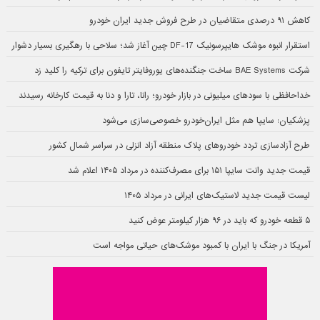
کاهش ۹۱ درصدی متقاضیان در طرح فروش جدید ایران خودرو
استقرار انبوه موشک هایپرسونیک DF-17 چین آغاز شد؛ سلاحی با رهگیری بسیار دشوار
شرکت BAE Systems ساخت جنگنده‌های یوروفایتر تایفون برای ترکیه را کلید زد
خداحافظی با سودهای میلیونی در بازار خودرو؛ رانا، تارا و دنا به قیمت کارخانه رسیدند
پزشکیان: سایپا هم مثل ایران‌خودرو خصوصی‌سازی می‌شود
طرح آزادسازی تردد خودروهای پلاک منطقه آزاد انزلی در سراسر شمال کشور
قیمت جدید وانت سایپا ۱۵۱ برای مصرف‌کننده در مرداد ۱۴۰۵ اعلام شد
لیست قیمت جدید لاستیک‌های ایرانی در مرداد ۱۴۰۵
۵ قطعه خودرو که باید در ۹۶ هزار کیلومتر عوض کنید
آمریکا در جنگ با ایران با کمبود موشک‌های حیاتی مواجه است