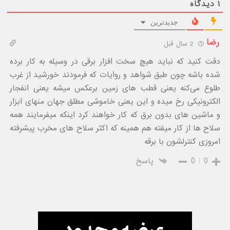
۱
دیدگاه
جدیدترین
رضا
2 سال قبل
دقت کنید که نباید هیچ سخت افزار برقی در وسیله به کار برده
شده باشه چون طبق شواهد و روایات که فرمودند خورشید از غرب
طلوع می‌کنه یعنی قطب های زمین برعکس میشه یعنی انفجار
الکترونیکی رخ میده و این یعنی خاموشی مطلق جهان منهای ابزار
و ماشین های بدون برق که کار خواهند کرد اینکه میفرمایند همه
سلاح ها از کار میفته هم همینه که اکثر سلاح های مخرب پیشرفته
امروزی کنترلشون با برقه
0
0
پاسخ