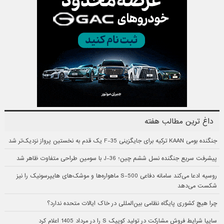
داغ ترین مطالب هفته
جنگنده بومی KAAN ترکیه برای جایگزینی F-35 یک قدم به نخستین پرواز نزدیک‌تر شد
پیشرفت سریع جنگنده نسل ششم چین؛ J-36 با سومین طراحی متفاوت ظاهر شد
روسیه ادعا می‌کند سامانه دفاعی S-500 ماهواره‌ها و موشک‌های هایپرسونیک را نیز
شکست می‌دهد
چرا هیچ کشوری پایگاه نظامی بین‌المللی در خاک ایالات متحده ندارد؟
سایپا شرایط فروش مشارکت در تولید کوییک S را در مرداد 1405 اعلام کرد