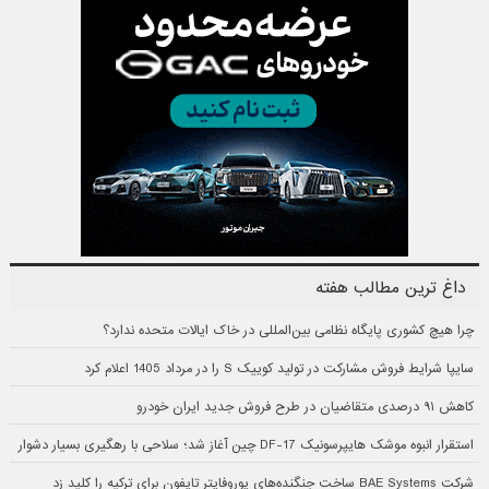
داغ ترین مطالب هفته
چرا هیچ کشوری پایگاه نظامی بین‌المللی در خاک ایالات متحده ندارد؟
سایپا شرایط فروش مشارکت در تولید کوییک S را در مرداد 1405 اعلام کرد
کاهش ۹۱ درصدی متقاضیان در طرح فروش جدید ایران خودرو
استقرار انبوه موشک هایپرسونیک DF-17 چین آغاز شد؛ سلاحی با رهگیری بسیار دشوار
شرکت BAE Systems ساخت جنگنده‌های یوروفایتر تایفون برای ترکیه را کلید زد