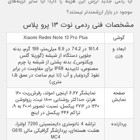
آیا ردمی جدید ارزش این هزینه را دارد؛ آیا سایر گزینه‌های
موجود در بازار ارزشمندتر نیستند؟
مشخصات فنی ردمی نوت ۱۳ پرو پلاس
گوشی
Xiaomi Redmi Note 13 Pro Plus
ابعاد و
161.4 در 74.2 در 8.9 میلی‌متر، 199 گرم، بدنه
وزن
جلویی دستگاه از شیشه (گوریلا گلس
ویکتوس)، بدنه پشتی از شیشه یا چرم
مصنوعی، تاییدیه IP68 برای مقاومت در برابر
نفوذ گرد‌و‌غبار و آب (تا نیم ساعت در عمق ۱.۵
متری)
صفحه
نمایشگر ۶.۶۷ اینچی امولد، رفرش‌ریت ۱۲۰
نمایش
هرتز، حداکثر روشنایی ۱۸۰۰ نیت، رزولوشن
۱۲۲۰ در ۲۷۱۲ پیکسل، نسبت تصویر ۲۰.۰۱ به ۹،
تراکم ۴۴۶ پیکسل در اینچ
پردازنده
تراشه 4 نانومتری دایمنسیتی 7200 اولترا،
هشت هسته‌ای، پردازشگر گرافیکی مالی G610
MC4