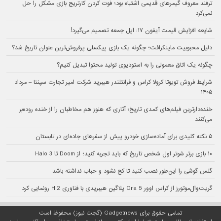
ترفند معروف گیمرهای قدیمی اشتباه بود؛ فوت کردن کارتریج بازی مشکل را حل
نمی‌کرد
شایعه افزایش قیمت آیفون ۱۷: اپل جمعه تصمیم می‌گیرد!
دلیل محبوبیت ماینکرافت؛ چگونه یک بازی پیکسلی پرفروش‌ترین عنوان تاریخ شد؟
چگونه یک اتاق معمولی را به استودیوی تولید محتوا تبدیل کنیم؟
شرایط فروش تویوتا کرولا کراس و فرانتلندر هیبرید شرکت امیر تجارت سپنتا – مرداد
۱۴۰۵
خنده‌دارترین فیلم‌های کمدی تاریخ؛ آثاری که هنوز هم مخاطبان را از خنده روده‌بر
می‌کنند
۵ نکته کلیدی برای آماده‌سازی خودرو پیش از سفرهای جاده‌ای در تابستان
۱۰ بازی برتر شوتر اول شخص تاریخ که باید تجربه کنید؛ از Doom تا Halo 3
گلس گوشی را این‌طور نصب کنید تا کج نشود و حباب نداشته باشد
گریت‌وال‌موتورز از کراس اوور Ora 5 پلاگین هیبریدی با فناوری Hi2 رونمایی کرد
تمامی حقوق برای Gadgetnews (گجت نیوز) محفوظ است