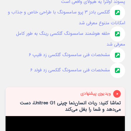
پسوند اولترا یه هیولای واقعی است
گلکسی بادز ۳ پرو سامسونگ با طراحی خاص و جذاب و
امکانات متنوع معرفی شد
حلقه هوشمند سامسونگ گلکسی رینگ به طور کامل
معرفی شد
مشخصات فنی سامسونگ گلکسی زد فلیپ ۶
مشخصات فنی سامسونگ گلکسی زد فولد ۶
ویدیوی پیشنهادی
تماشا کنید: ربات انسان‌نما چینی Unitree G1، دست
می‌دهد و شما را بغل می‌کند