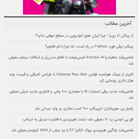
آخرین مطالب
از پیکان تا ری‌را ؛ چرا ایران هنوز خودرویی در سطح جهانی ندارد؟
پیکاپ برقی فورد Fathom در راه است؛ اما چرا با نام فانتوم؟
شاسی‌بلند ماهیندرا Scorpio-N فیس‌لیفت با ظاهر مدرن‌تر و امکانات بیشتر معرفی
شد
کاویار از عینک هوشمند لوکس Odyssey Ray-Ban با طراحی اشرافی و قیمت چند
هزار دلاری رونمایی کرد
شاسی‌بلند جدید برقی اسمارت #۱ با معماری ۸۰۰ ولتی و فناوری جدید جیلی معرفی
شد
رامبل بی سوپرشارژر؛ ابرپیکاپ ۹۰۰ اسب بخاری رم وارد میدان شد
اچ پی اومنی پد ۱۲ معرفی شد؛ تبلت هیبریدی با قابلیت تبدیل به لپ‌تاپ
شاسی‌بلند پلاگین هیبریدی بیوک الکترا E7 با برد بیش از 1600 کیلومتر معرفی شد