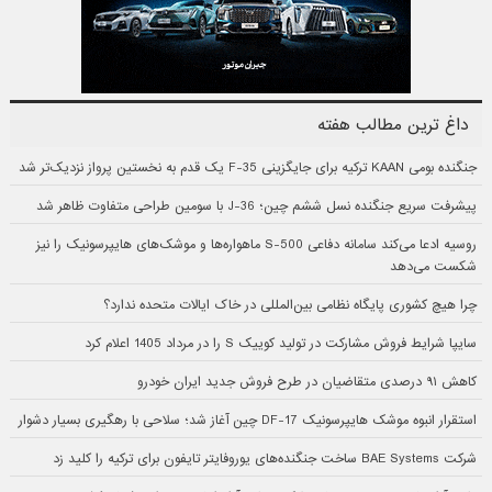
داغ ترین مطالب هفته
جنگنده بومی KAAN ترکیه برای جایگزینی F-35 یک قدم به نخستین پرواز نزدیک‌تر شد
پیشرفت سریع جنگنده نسل ششم چین؛ J-36 با سومین طراحی متفاوت ظاهر شد
روسیه ادعا می‌کند سامانه دفاعی S-500 ماهواره‌ها و موشک‌های هایپرسونیک را نیز
شکست می‌دهد
چرا هیچ کشوری پایگاه نظامی بین‌المللی در خاک ایالات متحده ندارد؟
سایپا شرایط فروش مشارکت در تولید کوییک S را در مرداد 1405 اعلام کرد
کاهش ۹۱ درصدی متقاضیان در طرح فروش جدید ایران خودرو
استقرار انبوه موشک هایپرسونیک DF-17 چین آغاز شد؛ سلاحی با رهگیری بسیار دشوار
شرکت BAE Systems ساخت جنگنده‌های یوروفایتر تایفون برای ترکیه را کلید زد