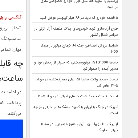
پزشکیان: سایپا هم مثل ایران‌خودرو خصوصی‌سازی
می‌شود
گلکسی واچ ا
۵ قطعه خودرو که باید در ۹۶ هزار کیلومتر عوض کنید
شمار می‌رو
طرح آزادسازی تردد خودروهای پلاک منطقه آزاد انزلی در
سراسر شمال کشور
سامسونگ گل
شرایط فروش اقساطی جک J4 کرمان موتور در مرداد
میان تمامی 
1405
چه قابل
یاماها GTS1000؛ موتورسیکلتی که جلوتر از زمانش بود و
مسیر آینده را هموار کرد
ساعت‌ها
قیمت جدید وانت سایپا ۱۵۱ برای مصرف‌کننده در مرداد
۱۴۰۵ اعلام شد
در ادامه ب
لیست قیمت جدید لاستیک‌های ایرانی در مرداد ۱۴۰۵
پرداخت که 
آمریکا در جنگ با ایران با کمبود موشک‌های حیاتی مواجه
می‌کنند.
است
از پیکان تا ری‌را ؛ چرا ایران هنوز خودرویی در سطح
جهانی ندارد؟