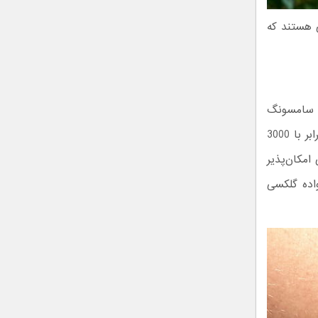
ی هستند که
سط سامسونگ
تا کنون است. میزان روشنایی حداکثری پانل صفحه نمایش این ساعت هوشمند برابر با 3000
مکان‌پذیر
اده گلکسی