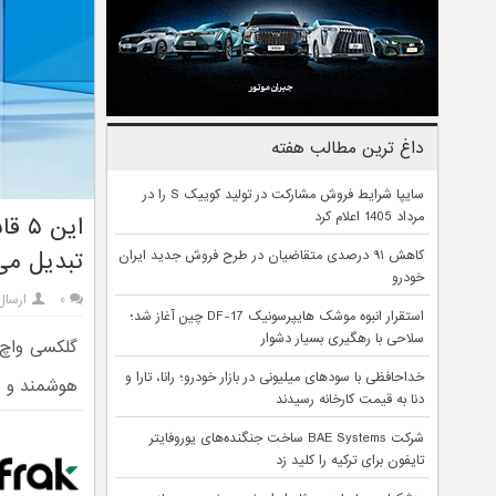
داغ ترین مطالب هفته
سایپا شرایط فروش مشارکت در تولید کوییک S را در
مرداد 1405 اعلام کرد
این
تبدیل می‌
کاهش ۹۱ درصدی متقاضیان در طرح فروش جدید ایران
خودرو
۰
ارسال
استقرار انبوه موشک هایپرسونیک DF-17 چین آغاز شد؛
سلاحی با رهگیری بسیار دشوار
خداحافظی با سودهای میلیونی در بازار خودرو؛ رانا، تارا و
هوشمند و هم‌
دنا به قیمت کارخانه رسیدند
شرکت BAE Systems ساخت جنگنده‌های یوروفایتر
تایفون برای ترکیه را کلید زد