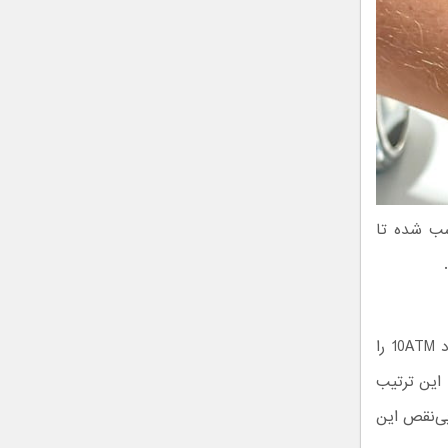
شب شده تا
علاوه بر کسب استاندارد IP68 ساعت هوشمند گلکسی واچ اولترا همچنین استاندارد 10ATM را
 دوام بیاورد. به این ترتیب
بی‌نقص این