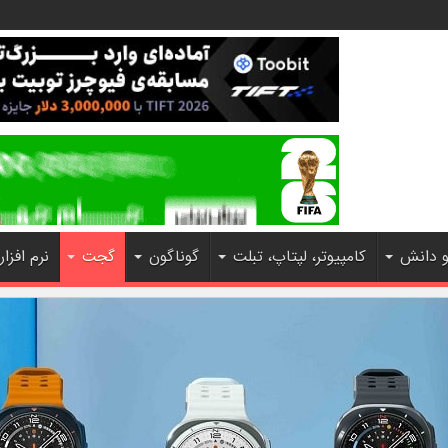
و دانش
کامپیوتر، لپتاپ، تبلت
گوناگون
گجت
نرم افزار