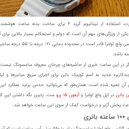
در هر صورت، استفاده از تیتانیوم گرید ۴ برای ساخت بدنه ساعت
ی از ویژگی‌های مهم آن است که دوام و استحکام بسیار بالایی برای آ
داشته. گلکسی واچ اولترا قادر است در محدوده د
ته باشد.
گر در این ساعت خبری از حاشیه‌های چرخان معروف سامسونگ نیست
دکاربره جدید به اسم کوییک باتن برای اجرای سریع میانبرها و اپل
آن تعبیه شده است. همان‌طور که می‌توانید حدس بزنید عملکرد این ک
 باتن
در اپل واچ اولترا و
آیفون ۱۵ پرو
ست. پایین نگه داشتن این کل
باعث پخش آژیر و درخواست کمک از سوی این ساعت خواهد شد.
تری
ظرفیت باتری گلکسی واچ اولترا سامسونگ برابر با ۵۹۰ میلی آمپر ساعت