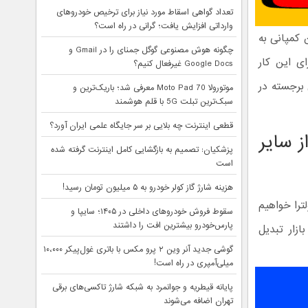
تعداد گواهی اسقاط مورد نیاز برای ترخیص خودروهای
وارداتی افزایش یافت؛ گرانی در راه است؟
کمپانی به
چگونه هوش مصنوعی گوگل جمنای را در Gmail و
ای این کار
Google Docs غیرفعال کنیم؟
 برجسته در
موتورولا Moto Pad 70 معرفی شد؛ باریک‌ترین و
سبک‌ترین تبلت 5G با قلم هوشمند
قطعی اینترنت چه بلایی بر سر جایگاه علمی ایران آورد؟
 سایر
پزشکیان: تصمیم به بازگشایی کامل اینترنت گرفته شده
است
هزینه شارژ گاز کولر خودرو به ۵ میلیون تومان رسید!
ترا خواهیم
سقوط فروش خودروهای داخلی در ۱۴۰۵؛ سایپا و
پارس‌خودرو بیشترین افت را داشتند
زار تبدیل
گوشی جدید آنر وین ۲ پرو مکس با باتری غول‌پیکر ۱۰،۰۰۰
میلی‌آمپری در راه است!
پایانه قیطریه و جوانمرد به شبکه شارژ تاکسی‌های برقی
تهران اضافه می‌شوند