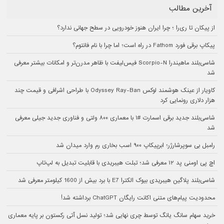
آخرین مطالب
از پیکان تا ری‌را ؛ چرا ایران هنوز خودرویی در سطح جهانی ندارد؟
پیکاپ برقی فورد Fathom در راه است؛ اما چرا با نام فانتوم؟
شاسی‌بلند ماهیندرا Scorpio-N فیس‌لیفت با ظاهر مدرن‌تر و امکانات بیشتر معرفی
شد
کاویار از عینک هوشمند لوکس Odyssey Ray-Ban با طراحی اشرافی و قیمت چند
هزار دلاری رونمایی کرد
شاسی‌بلند جدید برقی اسمارت #۱ با معماری ۸۰۰ ولتی و فناوری جدید جیلی معرفی
شد
رامبل بی سوپرشارژر؛ ابرپیکاپ ۹۰۰ اسب بخاری رم وارد میدان شد
اچ پی اومنی پد ۱۲ معرفی شد؛ تبلت هیبریدی با قابلیت تبدیل به لپ‌تاپ
شاسی‌بلند پلاگین هیبریدی بیوک الکترا E7 با برد بیش از 1600 کیلومتر معرفی شد
محدودیت پیام‌های متنی اکانت رایگان ChatGPT برداشته شد!
خرید سهام سانگ‌ یانگ توسط چری نهایی شد؛ تولید نسل آتی رکستون بر پایه معماری