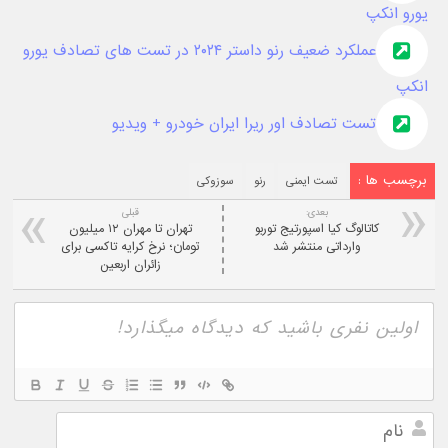
یورو انکپ
عملکرد ضعیف رنو داستر ۲۰۲۴ در تست های تصادف یورو
انکپ
تست تصادف اور ریرا ایران خودرو + ویدیو
برچسب ها :
تست ایمنی
رنو
سوزوکی
بعدی:
قبلی
کاتالوگ کیا اسپورتیج توربو
تهران تا مهران ۱۲ میلیون
وارداتی منتشر شد
تومان؛ نرخ کرایه تاکسی برای
زائران اربعین
نام