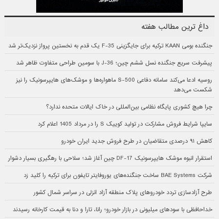
داغ ترین مطالب هفته
جنگنده بومی KAAN ترکیه برای جایگزینی F-35 یک قدم به نخستین پرواز نزدیک‌تر شد
پیشرفت سریع جنگنده نسل ششم چین؛ J-36 با سومین طراحی متفاوت ظاهر شد
روسیه ادعا می‌کند سامانه دفاعی S-500 ماهواره‌ها و موشک‌های هایپرسونیک را نیز
شکست می‌دهد
چرا هیچ کشوری پایگاه نظامی بین‌المللی در خاک ایالات متحده ندارد؟
سایپا شرایط فروش مشارکت در تولید کوییک S را در مرداد 1405 اعلام کرد
کاهش ۹۱ درصدی متقاضیان در طرح فروش جدید ایران خودرو
استقرار انبوه موشک هایپرسونیک DF-17 چین آغاز شد؛ سلاحی با رهگیری بسیار دشوار
شرکت BAE Systems ساخت جنگنده‌های یوروفایتر تایفون برای ترکیه را کلید زد
طرح آزادسازی تردد خودروهای پلاک منطقه آزاد انزلی در سراسر شمال کشور
خداحافظی با سودهای میلیونی در بازار خودرو؛ رانا، تارا و دنا به قیمت کارخانه رسیدند