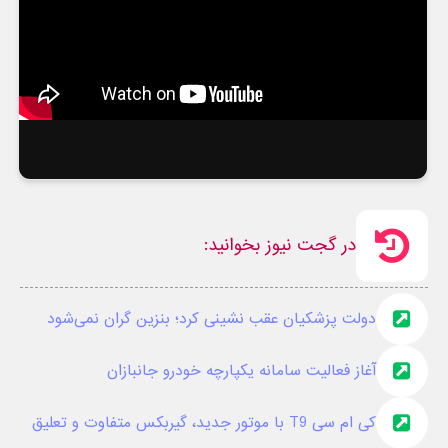
در گجت نیوز بخوانید:
دولت پزشکیان عقب نشینی کرد؛ بنزین گران نمی‌شود
آغاز فعالیت سامانه یکپارچه خودرو جانبازان
کی ام سی T9 با موتور جدید، گیربکس متفاوت و تعلیق