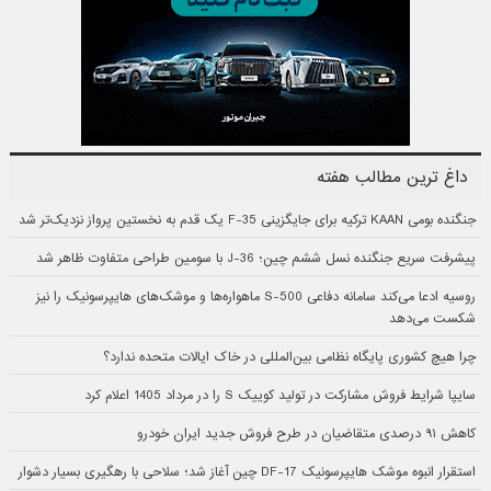
داغ ترین مطالب هفته
جنگنده بومی KAAN ترکیه برای جایگزینی F-35 یک قدم به نخستین پرواز نزدیک‌تر شد
پیشرفت سریع جنگنده نسل ششم چین؛ J-36 با سومین طراحی متفاوت ظاهر شد
روسیه ادعا می‌کند سامانه دفاعی S-500 ماهواره‌ها و موشک‌های هایپرسونیک را نیز
شکست می‌دهد
چرا هیچ کشوری پایگاه نظامی بین‌المللی در خاک ایالات متحده ندارد؟
سایپا شرایط فروش مشارکت در تولید کوییک S را در مرداد 1405 اعلام کرد
کاهش ۹۱ درصدی متقاضیان در طرح فروش جدید ایران خودرو
استقرار انبوه موشک هایپرسونیک DF-17 چین آغاز شد؛ سلاحی با رهگیری بسیار دشوار