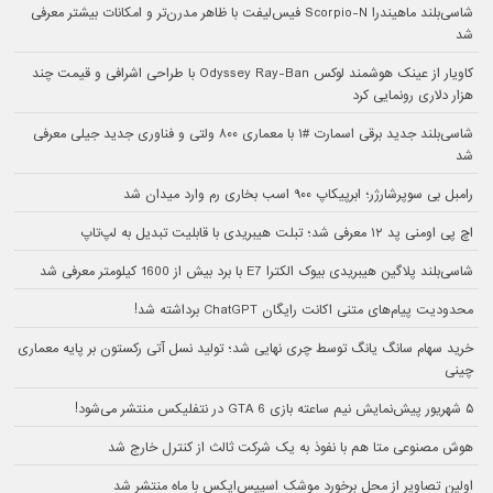
شاسی‌بلند ماهیندرا Scorpio-N فیس‌لیفت با ظاهر مدرن‌تر و امکانات بیشتر معرفی
شد
کاویار از عینک هوشمند لوکس Odyssey Ray-Ban با طراحی اشرافی و قیمت چند
هزار دلاری رونمایی کرد
شاسی‌بلند جدید برقی اسمارت #۱ با معماری ۸۰۰ ولتی و فناوری جدید جیلی معرفی
شد
رامبل بی سوپرشارژر؛ ابرپیکاپ ۹۰۰ اسب بخاری رم وارد میدان شد
اچ پی اومنی پد ۱۲ معرفی شد؛ تبلت هیبریدی با قابلیت تبدیل به لپ‌تاپ
شاسی‌بلند پلاگین هیبریدی بیوک الکترا E7 با برد بیش از 1600 کیلومتر معرفی شد
محدودیت پیام‌های متنی اکانت رایگان ChatGPT برداشته شد!
خرید سهام سانگ‌ یانگ توسط چری نهایی شد؛ تولید نسل آتی رکستون بر پایه معماری
چینی
۵ شهریور پیش‌نمایش نیم ساعته بازی GTA 6 در نتفلیکس منتشر می‌شود!
هوش مصنوعی متا هم با نفوذ به یک شرکت ثالث از کنترل خارج شد
اولین تصاویر از محل برخورد موشک اسپیس‌ایکس با ماه منتشر شد