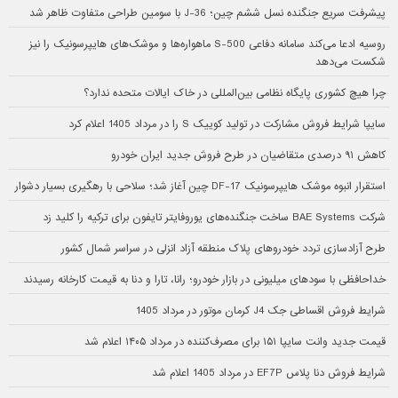
پیشرفت سریع جنگنده نسل ششم چین؛ J-36 با سومین طراحی متفاوت ظاهر شد
روسیه ادعا می‌کند سامانه دفاعی S-500 ماهواره‌ها و موشک‌های هایپرسونیک را نیز
شکست می‌دهد
چرا هیچ کشوری پایگاه نظامی بین‌المللی در خاک ایالات متحده ندارد؟
سایپا شرایط فروش مشارکت در تولید کوییک S را در مرداد 1405 اعلام کرد
کاهش ۹۱ درصدی متقاضیان در طرح فروش جدید ایران خودرو
استقرار انبوه موشک هایپرسونیک DF-17 چین آغاز شد؛ سلاحی با رهگیری بسیار دشوار
شرکت BAE Systems ساخت جنگنده‌های یوروفایتر تایفون برای ترکیه را کلید زد
طرح آزادسازی تردد خودروهای پلاک منطقه آزاد انزلی در سراسر شمال کشور
خداحافظی با سودهای میلیونی در بازار خودرو؛ رانا، تارا و دنا به قیمت کارخانه رسیدند
شرایط فروش اقساطی جک J4 کرمان موتور در مرداد 1405
قیمت جدید وانت سایپا ۱۵۱ برای مصرف‌کننده در مرداد ۱۴۰۵ اعلام شد
شرایط فروش دنا پلاس EF7P در مرداد 1405 اعلام شد