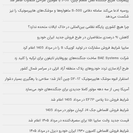
پیشرفت سریع جنگنده نسل ششم چین؛ J-36 با سومین طراحی متفاوت ظاهر شد
روسیه ادعا می‌کند سامانه دفاعی S-500 ماهواره‌ها و موشک‌های هایپرسونیک را نیز
شکست می‌دهد
چرا هیچ کشوری پایگاه نظامی بین‌المللی در خاک ایالات متحده ندارد؟
کاهش ۹۱ درصدی متقاضیان در طرح فروش جدید ایران خودرو
سایپا شرایط فروش مشارکت در تولید کوییک S را در مرداد 1405 اعلام کرد
شرکت BAE Systems ساخت جنگنده‌های یوروفایتر تایفون برای ترکیه را کلید زد
طرح آزادسازی تردد خودروهای پلاک منطقه آزاد انزلی در سراسر شمال کشور
استقرار انبوه موشک هایپرسونیک DF-17 چین آغاز شد؛ سلاحی با رهگیری بسیار دشوار
آمریکا پس از سه دهه موتور کاملا جدیدی برای جنگنده‌های خود می‌سازد
شرایط فروش دنا پلاس EF7P در مرداد 1405 اعلام شد
شرایط فروش اقساطی جک J4 کرمان موتور در مرداد 1405
قیمت جدید وانت سایپا ۱۵۱ برای مصرف‌کننده در مرداد ۱۴۰۵ اعلام شد
شرایط فروش اقساطی کامیون ۱۹۳۰ ایران خودرو دیزل در مرداد ۱۴۰۵