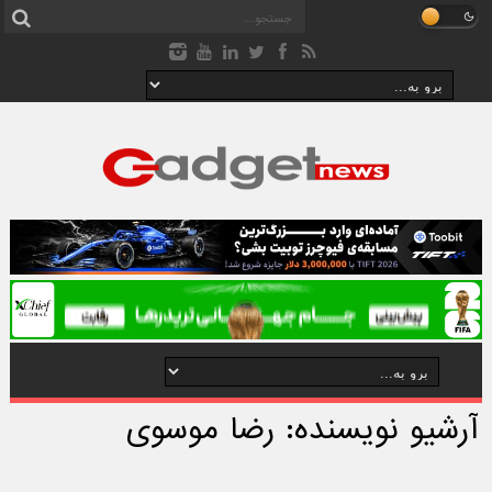
آرشیو نویسنده: رضا موسوی