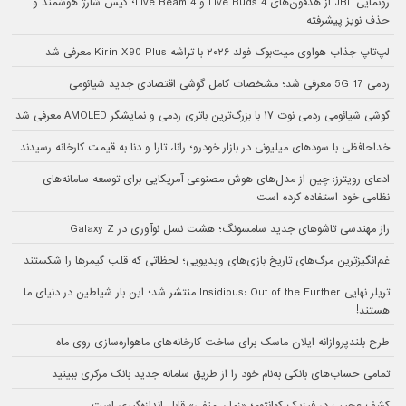
رونمایی JBL از هدفون‌های Live Buds 4 و Live Beam 4؛ کیس شارژ هوشمند و
حذف نویز پیشرفته
لپ‌تاپ جذاب هواوی میت‌بوک فولد ۲۰۲۶ با تراشه Kirin X90 Plus معرفی شد
ردمی 17 5G معرفی شد؛ مشخصات کامل گوشی اقتصادی جدید شیائومی
گوشی شیائومی ردمی نوت ۱۷ با بزرگ‌ترین باتری ردمی و نمایشگر AMOLED معرفی شد
خداحافظی با سودهای میلیونی در بازار خودرو؛ رانا، تارا و دنا به قیمت کارخانه رسیدند
ادعای رویترز: چین از مدل‌های هوش مصنوعی آمریکایی برای توسعه سامانه‌های
نظامی خود استفاده کرده است
راز مهندسی تاشوهای جدید سامسونگ؛ هشت نسل نوآوری در Galaxy Z
غم‌انگیزترین مرگ‌های تاریخ بازی‌های ویدیویی؛ لحظاتی که قلب گیمرها را شکستند
تریلر نهایی Insidious: Out of the Further منتشر شد؛ این بار شیاطین در دنیای ما
هستند!
طرح بلندپروازانه ایلان ماسک برای ساخت کارخانه‌های ماهواره‌سازی روی ماه
تمامی حساب‌های بانکی به‌نام خود را از طریق سامانه جدید بانک مرکزی ببینید