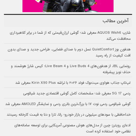
آخرین مطالب
شارپ AQUOS Wish6 معرفی شد؛ گوشی ارزان‌قیمتی که از شما در برابر کلاهبرداری
محافظت می‌کند
هدفون بوز QuietComfort نسل دوم با صدای فضایی، طراحی جدید و صدای بدون
افت کیفیت از راه رسید
رونمایی JBL از هدفون‌های Live Buds 4 و Live Beam 4؛ کیس شارژ هوشمند و
حذف نویز پیشرفته
لپ‌تاپ جذاب هواوی میت‌بوک فولد ۲۰۲۶ با تراشه Kirin X90 Plus معرفی شد
ردمی 17 5G معرفی شد؛ مشخصات کامل گوشی اقتصادی جدید شیائومی
گوشی شیائومی ردمی نوت ۱۷ با بزرگ‌ترین باتری ردمی و نمایشگر AMOLED معرفی شد
خداحافظی با سودهای میلیونی در بازار خودرو؛ رانا، تارا و دنا به قیمت کارخانه رسیدند
ادعای رویترز: چین از مدل‌های هوش مصنوعی آمریکایی برای توسعه سامانه‌های
نظامی خود استفاده کرده است