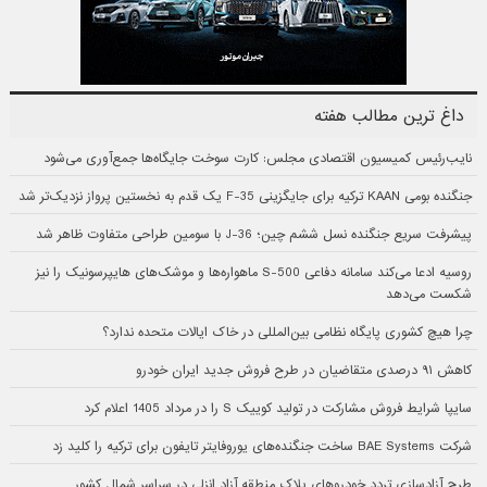
داغ ترین مطالب هفته
نایب‌رئیس کمیسیون اقتصادی مجلس: کارت سوخت جایگاه‌ها جمع‌آوری می‌شود
جنگنده بومی KAAN ترکیه برای جایگزینی F-35 یک قدم به نخستین پرواز نزدیک‌تر شد
پیشرفت سریع جنگنده نسل ششم چین؛ J-36 با سومین طراحی متفاوت ظاهر شد
روسیه ادعا می‌کند سامانه دفاعی S-500 ماهواره‌ها و موشک‌های هایپرسونیک را نیز
شکست می‌دهد
چرا هیچ کشوری پایگاه نظامی بین‌المللی در خاک ایالات متحده ندارد؟
کاهش ۹۱ درصدی متقاضیان در طرح فروش جدید ایران خودرو
سایپا شرایط فروش مشارکت در تولید کوییک S را در مرداد 1405 اعلام کرد
شرکت BAE Systems ساخت جنگنده‌های یوروفایتر تایفون برای ترکیه را کلید زد
طرح آزادسازی تردد خودروهای پلاک منطقه آزاد انزلی در سراسر شمال کشور