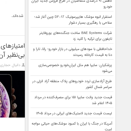
کاهش ۹۱ درصدی متقاضیان در طرح فروش جدید ایران
خودرو
شده‌اند.
استقرار انبوه موشک هایپرسونیک DF-17 چین آغاز شد؛
سلاحی با رهگیری بسیار دشوار
شرکت BAE Systems ساخت جنگنده‌های یوروفایتر
تایفون برای ترکیه را کلید زد
امتیازهای
خداحافظی با سودهای میلیونی در بازار خودرو؛ رانا، تارا و
بی‌نظیر آن
دنا به قیمت کارخانه رسیدند
پزشکیان: سایپا هم مثل ایران‌خودرو خصوصی‌سازی
دانیال حجاری
می‌شود
طرح آزادسازی تردد خودروهای پلاک منطقه آزاد انزلی در
سراسر شمال کشور
قیمت جدید وانت سایپا ۱۵۱ برای مصرف‌کننده در مرداد
۱۴۰۵ اعلام شد
لیست قیمت جدید لاستیک‌های ایرانی در مرداد ۱۴۰۵
آمریکا در جنگ با ایران با کمبود موشک‌های حیاتی مواجه
است