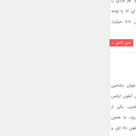
ک آنتوتو، هر فردی را
میخکوب می‌کند! البته امتیاز چیپست اپل ای 12 با توجه
به ساختار 7 نانومتری آن و دربرداشتن 6.9 میلیارد
متن کامل »
س اس (iPhone XS) به عنوان جانشین
 آیفون ایکس
ل پیشین، یکی از
رود، به همین
دلیل در این مطلب به بررسی دوربین آیفون Xs اپل و