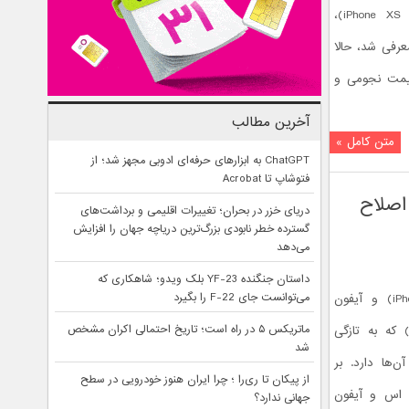
گوشی آیفون ایکس اس مکس (iPhone XS Max)،
رفی شد، حالا
قیمت نجومی و
آخرین مطالب
متن کامل »
ChatGPT به ابزارهای حرفه‌ای ادوبی مجهز شد؛ از
فتوشاپ تا Acrobat
اصلاح
دریای خزر در بحران؛ تغییرات اقلیمی و برداشت‌های
گسترده خطر نابودی بزرگ‌ترین دریاچه جهان را افزایش
می‌دهد
داستان جنگنده YF-23 بلک ویدو؛ شاهکاری که
می‌توانست جای F-22 را بگیرد
کالبدشکافی آیفون ایکس اس (iPhone XS) و آیفون
ماتریکس ۵ در راه است؛ تاریخ احتمالی اکران مشخص
یکس اس مکس اپل (iPhone XS Max) که به تازگی
شد
‌ها دارد. بر
از پیکان تا ری‌را ؛ چرا ایران هنوز خودرویی در سطح
 اس و آیفون
جهانی ندارد؟