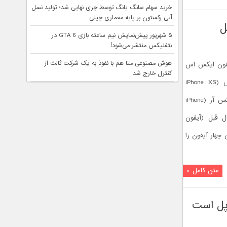
خرید سهام سانگ‌ یانگ توسط چری نهایی شد؛ تولید نسل
آتی رکستون بر پایه معماری چینی
۵ شهریور پیش‌نمایش نیم ساعته بازی GTA 6 در
نتفلیکس منتشر می‌شود!
هوش مصنوعی متا هم با نفوذ به یک شرکت ثالث از
2 اپل یعنی آیفون ایکس اس
کنترل خارج شد
(iPhone XS) و آیفون ایکس اس مکس (iPhone XS
Max) از همیشه بیشتر بوده و آیفون ایکس آر (iPhone
ل قبل (آیفون
هار آیفون‌ را
متن کامل »