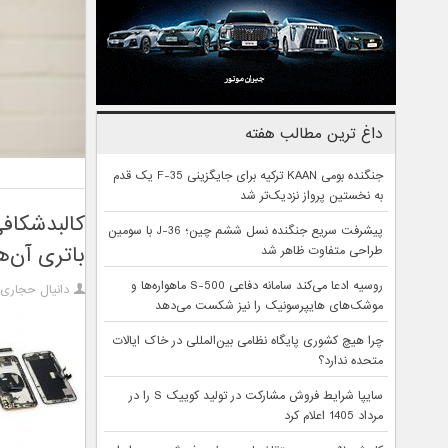
داغ ترین مطالب هفته
جنگنده بومی KAAN ترکیه برای جایگزینی F-35 یک قدم
به نخستین پرواز نزدیک‌تر شد
کالبدشکاف
پیشرفت سریع جنگنده نسل ششم چین؛ J-36 با سومین
باتری آن‌ه
طراحی متفاوت ظاهر شد
روسیه ادعا می‌کند سامانه دفاعی S-500 ماهواره‌ها و
دانیال حجاری
موشک‌های هایپرسونیک را نیز شکست می‌دهد
چرا هیچ کشوری پایگاه نظامی بین‌المللی در خاک ایالات
متحده ندارد؟
سایپا شرایط فروش مشارکت در تولید کوییک S را در
مرداد 1405 اعلام کرد