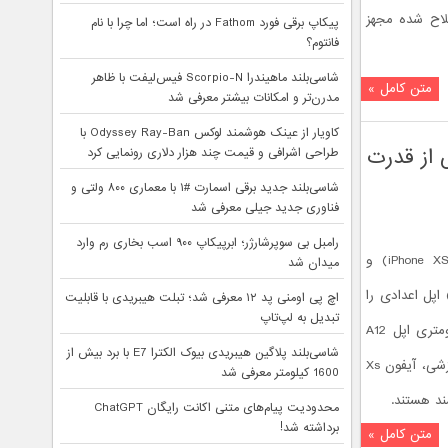
لاح شده مجهز
پیکاپ برقی فورد Fathom در راه است؛ اما چرا با نام
فانتوم؟
شاسی‌بلند ماهیندرا Scorpio-N فیس‌لیفت با ظاهر
متن کامل »
مدرن‌تر و امکانات بیشتر معرفی شد
کاویار از عینک هوشمند لوکس Odyssey Ray-Ban با
از قدرت
طراحی اشرافی و قیمت چند هزار دلاری رونمایی کرد
شاسی‌بلند جدید برقی اسمارت #۱ با معماری ۸۰۰ ولتی و
فناوری جدید جیلی معرفی شد
رامبل بی سوپرشارژر؛ ابرپیکاپ ۹۰۰ اسب بخاری رم وارد
امتیازهای بنچمارک آیفون ایکس اس (iPhone XS) و
میدان شد
ون ایکس اس مکس (iPhone XS Max) اپل اعدادی را
اچ پی اومنی پد ۱۲ معرفی شد؛ تبلت هیبریدی با قابلیت
تبدیل به لپ‌تاپ
نشان می‌دهند که با توجه به تراشه 7 نانومتری اپل A12
شاسی‌بلند پلاگین هیبریدی بیوک الکترا E7 با برد بیش از
دور از انتظار نبود. اکنون از نظر قدرت پردازشی، آیفون Xs
1600 کیلومتر معرفی شد
محدودیت پیام‌های متنی اکانت رایگان ChatGPT
برداشته شد!
متن کامل »