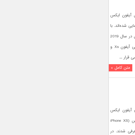
س (iPhone Xs) و اپل آیفون ایکس
تازگی رونمایی شده‌اند. با
توجه به ویژگی های دو گوشی پرچمدار اپل در سال 2019
تصمیم داریم مناسب بودن یا نبودن گوشی آیفون Xs و
متن کامل »
ام‌های آیفون ایکس
اس (iPhone XS)، آیفون ایکس اس مکس (iPhone XS
ن ایکس آر (iPhone Xr) معرفی شدند. در