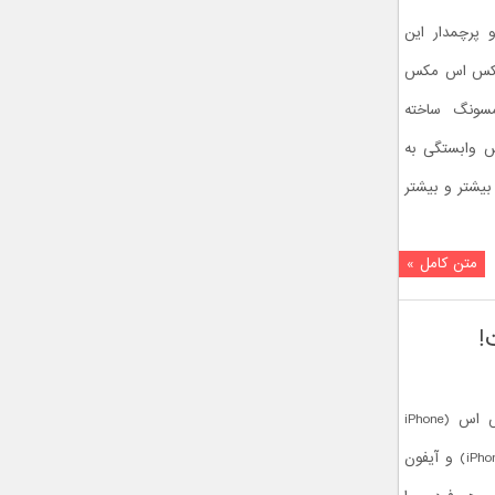
 در دو پرچمدار این
ایکس اس مکس
مسونگ ساخته
ش وابستگی به
یشتر و بیشتر
متن کامل »
امتیاز تراشه اپل A12 گوشی آیفون ایکس اس (iPhone
Xs)، آیفون ایکس اس مکس (iPhone Xs Max) و آیفون