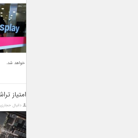
خواهد شد.
امتیاز تراشه اپل A12 آیفون ایکس اس د
دانیال حجاری