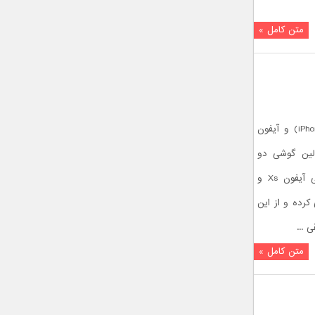
متن کامل »
به بهانه معرفی آیفون ایکس اس (iPhone XS) و آیفون
 (iPhone XS Max)، اولین گوشی دو
سیم کارته اپل نیز معرفی شد. دو گوشی آیفون Xs و
ی کرده و از این
 ...
متن کامل »