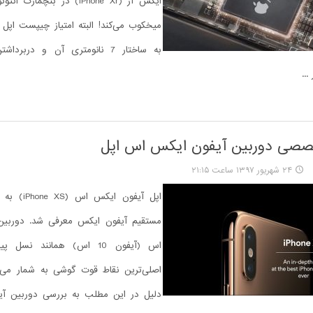
ایکس آر (iPhone Xr) در بنچمار
...
صصی دوربین آیفون ایکس اس اپل
۲۴ شهریور ۱۳۹۷ ساعت ۲۱:۱۵
اپل آیفون ایک
مستقیم آیفون ایکس معرفی شد. دوربین
اس (آیفون 10 اس) همانند نس
اصلی‌ترین نقاط قوت گوشی به شمار می‌