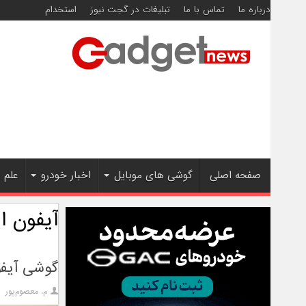
درباره ما
تماس با ما
تبلیغات در گجت نیوز
استخدام
صفحه اصلی
گوشی های موبایل
اخبار خودرو
علم 
آیفون 
گوشی آیفو
م. معصوم‌پور