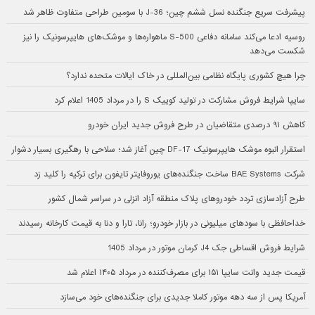
پیشرفت سریع جنگنده نسل ششم چین؛ J-36 با سومین طراحی متفاوت ظاهر شد
روسیه ادعا می‌کند سامانه دفاعی S-500 ماهواره‌ها و موشک‌های هایپرسونیک را نیز
شکست می‌دهد
چرا هیچ کشوری پایگاه نظامی بین‌المللی در خاک ایالات متحده ندارد؟
سایپا شرایط فروش مشارکت در تولید کوییک S را در مرداد 1405 اعلام کرد
کاهش ۹۱ درصدی متقاضیان در طرح فروش جدید ایران خودرو
استقرار انبوه موشک هایپرسونیک DF-17 چین آغاز شد؛ سلاحی با رهگیری بسیار دشوار
شرکت BAE Systems ساخت جنگنده‌های یوروفایتر تایفون برای ترکیه را کلید زد
طرح آزادسازی تردد خودروهای پلاک منطقه آزاد انزلی در سراسر شمال کشور
خداحافظی با سودهای میلیونی در بازار خودرو؛ رانا، تارا و دنا به قیمت کارخانه رسیدند
شرایط فروش اقساطی جک J4 کرمان موتور در مرداد 1405
قیمت جدید وانت سایپا ۱۵۱ برای مصرف‌کننده در مرداد ۱۴۰۵ اعلام شد
آمریکا پس از سه دهه موتور کاملا جدیدی برای جنگنده‌های خود می‌سازد