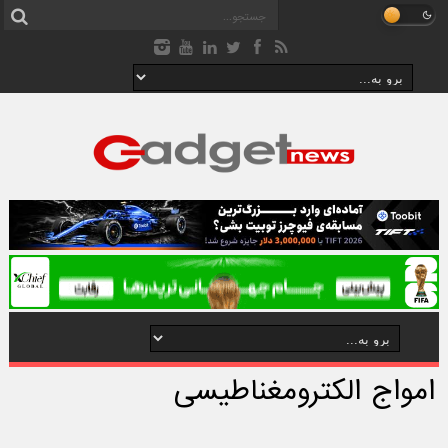
امواج الکترومغناطیسی