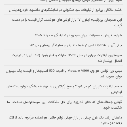
سهم ایران از استخراج جهانی ارزهای دیجیتال کاهش یافت
خشم مالکان بی‌ام‌و از تبلیغات مرد عنکبوتی در نمایشگرهای داشبورد خودروهایشان
اپل همچنان بی‌رقیب؛ آیفون ۱۷ بازار گوشی‌های هوشمند گران‌قیمت را در دست
گرفت
شرایط فروش محصولات ایران خودرو در نمایندگی – مرداد ۱۴۰۵
جانی آیو و OpenAI اسپیکر هوشمند بدون نمایشگر رونمایی می‌کنند
سریع‌ترین اینترنت جهان در سال ۲۰۲۶؛ امارات و قطر رکورد زدند، اروپا در کیفیت
اتصال پیشتاز شد
مینی ون لوکس هواوی Maextro V800 با قدرت 530 اسب‌بخار و قیمت یک میلیون
یوان معرفی شد
حجم اینترنت کاربران کم می‌شود؟ پاسخ رگولاتوری به ابهام همیشگی درباره بسته‌های
اینترنتی
گوشی جاه‌طلبانه‌ای که خالق اندروید برای حل مشکلات این سیستم‌عامل ساخت، اما
شکست خورد
داستان رشد یک غول چینی در بازار جهانی لوازم جانبی هوشمند؛ هرآنچه باید از انکر
(Anker) بدانید