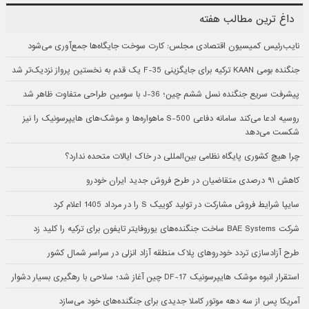
داغ ترین مطالب هفته
نایب‌رئیس کمیسیون اقتصادی مجلس: کارت سوخت جایگاه‌ها جمع‌آوری می‌شود
جنگنده بومی KAAN ترکیه برای جایگزینی F-35 یک قدم به نخستین پرواز نزدیک‌تر شد
پیشرفت سریع جنگنده نسل ششم چین؛ J-36 با سومین طراحی متفاوت ظاهر شد
روسیه ادعا می‌کند سامانه دفاعی S-500 ماهواره‌ها و موشک‌های هایپرسونیک را نیز
شکست می‌دهد
چرا هیچ کشوری پایگاه نظامی بین‌المللی در خاک ایالات متحده ندارد؟
کاهش ۹۱ درصدی متقاضیان در طرح فروش جدید ایران خودرو
سایپا شرایط فروش مشارکت در تولید کوییک S را در مرداد 1405 اعلام کرد
شرکت BAE Systems ساخت جنگنده‌های یوروفایتر تایفون برای ترکیه را کلید زد
طرح آزادسازی تردد خودروهای پلاک منطقه آزاد انزلی در سراسر شمال کشور
استقرار انبوه موشک هایپرسونیک DF-17 چین آغاز شد؛ سلاحی با رهگیری بسیار دشوار
آمریکا پس از سه دهه موتور کاملا جدیدی برای جنگنده‌های خود می‌سازد