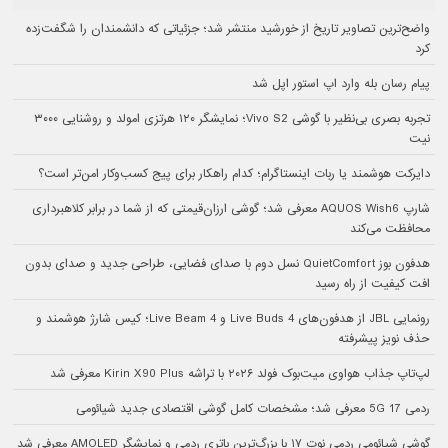
واضح‌ترین تصاویر تاریخ از خورشید منتشر شد؛ جزئیاتی که دانشمندان را شگفت‌زده
کرد
پیام رسان بله وارد اپ استور اپل شد
تجربه بصری بی‌نظیر با گوشی Vivo S2؛ نمایشگر ۱۲۰ هرتزی امولد و روشنایی ۳۰۰۰
نیت
دایرکت هوشمند یا ربات اینستاگرام؛ کدام راهکار برای پیج کسب‌وکار امن‌تر است؟
شارپ AQUOS Wish6 معرفی شد؛ گوشی ارزان‌قیمتی که از شما در برابر کلاهبرداری
محافظت می‌کند
هدفون بوز QuietComfort نسل دوم با صدای فضایی، طراحی جدید و صدای بدون
افت کیفیت از راه رسید
رونمایی JBL از هدفون‌های Live Buds 4 و Live Beam 4؛ کیس شارژ هوشمند و
حذف نویز پیشرفته
لپ‌تاپ جذاب هواوی میت‌بوک فولد ۲۰۲۶ با تراشه Kirin X90 Plus معرفی شد
ردمی 17 5G معرفی شد؛ مشخصات کامل گوشی اقتصادی جدید شیائومی
گوشی شیائومی ردمی نوت ۱۷ با بزرگ‌ترین باتری ردمی و نمایشگر AMOLED معرفی شد