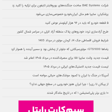
شرکت BAE Systems ساخت جنگنده‌های یوروفایتر تایفون برای ترکیه را کلید زد
پزشکیان: سایپا هم مثل ایران‌خودرو خصوصی‌سازی می‌شود
۵ قطعه خودرو که باید در ۹۶ هزار کیلومتر عوض کنید
طرح آزادسازی تردد خودروهای پلاک منطقه آزاد انزلی در سراسر شمال کشور
شرایط فروش اقساطی جک J4 کرمان موتور در مرداد 1405
یاماها GTS1000؛ موتورسیکلتی که جلوتر از زمانش بود و مسیر آینده را هموار کرد
قیمت جدید وانت سایپا ۱۵۱ برای مصرف‌کننده در مرداد ۱۴۰۵ اعلام شد
لیست قیمت جدید لاستیک‌های ایرانی در مرداد ۱۴۰۵
آمریکا در جنگ با ایران با کمبود موشک‌های حیاتی مواجه است
از پیکان تا ری‌را ؛ چرا ایران هنوز خودرویی در سطح جهانی ندارد؟
۱۰ بازی برتر پلی‌استیشن ۱ که در تاریخ ماندگار شدند