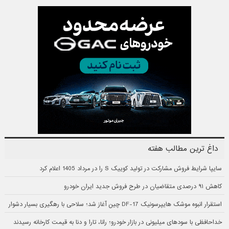
داغ ترین مطالب هفته
سایپا شرایط فروش مشارکت در تولید کوییک S را در مرداد 1405 اعلام کرد
کاهش ۹۱ درصدی متقاضیان در طرح فروش جدید ایران خودرو
استقرار انبوه موشک هایپرسونیک DF-17 چین آغاز شد؛ سلاحی با رهگیری بسیار دشوار
خداحافظی با سودهای میلیونی در بازار خودرو؛ رانا، تارا و دنا به قیمت کارخانه رسیدند