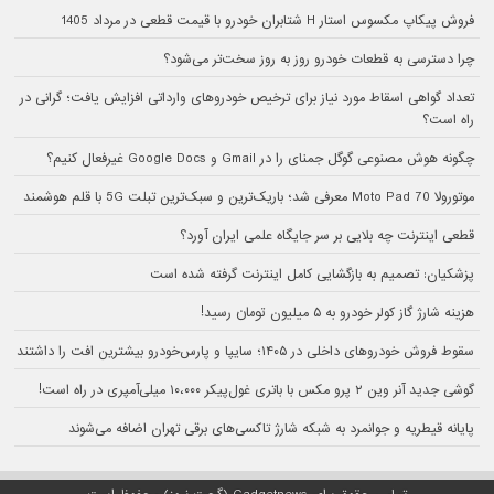
فروش پیکاپ مکسوس استار H شتابران خودرو با قیمت قطعی در مرداد 1405
چرا دسترسی به قطعات خودرو روز به روز سخت‌تر می‌شود؟
تعداد گواهی اسقاط مورد نیاز برای ترخیص خودروهای وارداتی افزایش یافت؛ گرانی در
راه است؟
چگونه هوش مصنوعی گوگل جمنای را در Gmail و Google Docs غیرفعال کنیم؟
موتورولا Moto Pad 70 معرفی شد؛ باریک‌ترین و سبک‌ترین تبلت 5G با قلم هوشمند
قطعی اینترنت چه بلایی بر سر جایگاه علمی ایران آورد؟
پزشکیان: تصمیم به بازگشایی کامل اینترنت گرفته شده است
هزینه شارژ گاز کولر خودرو به ۵ میلیون تومان رسید!
سقوط فروش خودروهای داخلی در ۱۴۰۵؛ سایپا و پارس‌خودرو بیشترین افت را داشتند
گوشی جدید آنر وین ۲ پرو مکس با باتری غول‌پیکر ۱۰،۰۰۰ میلی‌آمپری در راه است!
پایانه قیطریه و جوانمرد به شبکه شارژ تاکسی‌های برقی تهران اضافه می‌شوند