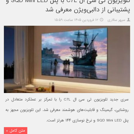
تلویزیون تی سی ال C7L با پنل SQD Mini LED و
پشتیبانی از دالبی‌ویژن معرفی شد
سپهر سالاری
۱۲ فروردین ۱۴۰۵ ساعت ۱۵:۵۹
سری جدید تلویزیون تی سی ال C7L را با تمرکز بر عملکرد متعادل در
روشنایی، گیمینگ و قابلیت‌های هوشمند معرفی شد. این تلویزیون مجهز به
پنل SQD Mini LED و نرخ نوسازی ۱۴۴ هرتز است.
متن کامل »