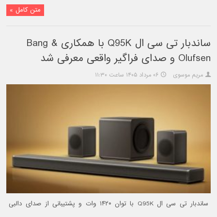
متن کامل »
ساندبار تی سی ال Q95K با همکاری Bang &
Olufsen و صدای فراگیر واقعی معرفی شد
مریم موسوی
۰۶ مرداد ۱۴۰۵ ساعت ۱۱:۳۰
ساندبار تی سی ال Q95K با توان ۱۴۲۰ وات و پشتیبانی از صدای دالبی