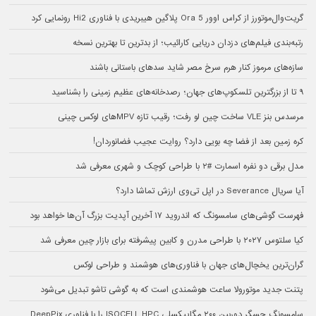
گریت‌وال‌موتورز از کراس اوور Ora 5 پلاگین هیبریدی با فناوری Hi2 رونمایی کرد
رتبه‌بندی فیلم‌های دزدان دریایی کارائیب؛ از بدترین تا بهترین نسخه
سازه‌های مرموز کنار هرم سرخ مصر شاید سدهای باستانی باشند
۹ تا از بزرگترین تلسکوپ‌های جهان؛ رصدخانه‌های عظیم زمینی را بشناسید
مرسدس بنز VLE ساخت چین لو رفت؛ رقیب تازه MPVهای لوکس چینی
کره زمین بعد از فضا چه بویی دارد؟ روایت عجیب فضانوردان!
مدل برقی دو نفره اسمارت #۲ با طراحی کوچک و شهری معرفی شد
آیا سریال Severance در اپل تی‌وی ارزش تماشا دارد؟
فهرست گوشی‌های سامسونگ که اندروید ۱۷ آخرین آپدیت بزرگ آن‌ها خواهد بود
کیا سلتوس ۲۰۲۷ با طراحی مدرن و کابین پیشرفته برای بازار چین معرفی شد
گران‌ترین یخچال‌های جهان با فناوری‌های هوشمند و طراحی لوکس
پتنت جدید موتورولا ساعت هوشمندی است که به گوشی تاشو تبدیل می‌شود
سامسونگ حسگر دوربین ۲۰۰ مگاپیکسلی ISOCELL HPC را با فناوری DeepPix