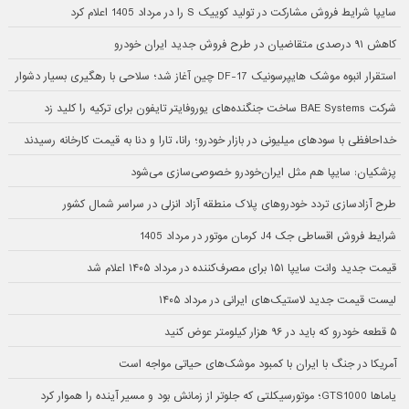
سایپا شرایط فروش مشارکت در تولید کوییک S را در مرداد 1405 اعلام کرد
کاهش ۹۱ درصدی متقاضیان در طرح فروش جدید ایران خودرو
استقرار انبوه موشک هایپرسونیک DF-17 چین آغاز شد؛ سلاحی با رهگیری بسیار دشوار
شرکت BAE Systems ساخت جنگنده‌های یوروفایتر تایفون برای ترکیه را کلید زد
خداحافظی با سودهای میلیونی در بازار خودرو؛ رانا، تارا و دنا به قیمت کارخانه رسیدند
پزشکیان: سایپا هم مثل ایران‌خودرو خصوصی‌سازی می‌شود
طرح آزادسازی تردد خودروهای پلاک منطقه آزاد انزلی در سراسر شمال کشور
شرایط فروش اقساطی جک J4 کرمان موتور در مرداد 1405
قیمت جدید وانت سایپا ۱۵۱ برای مصرف‌کننده در مرداد ۱۴۰۵ اعلام شد
لیست قیمت جدید لاستیک‌های ایرانی در مرداد ۱۴۰۵
۵ قطعه خودرو که باید در ۹۶ هزار کیلومتر عوض کنید
آمریکا در جنگ با ایران با کمبود موشک‌های حیاتی مواجه است
یاماها GTS1000؛ موتورسیکلتی که جلوتر از زمانش بود و مسیر آینده را هموار کرد