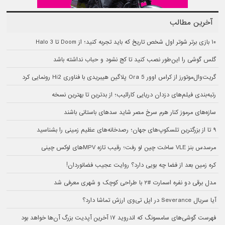
آخرین مطالب
۱۰ بازی برتر شوتر اول شخص تاریخ که باید تجربه کنید؛ از Doom تا Halo 3
گلس گوشی را این‌طور نصب کنید تا کج نشود و حباب نداشته باشد
گریت‌وال‌موتورز از کراس اوور Ora 5 پلاگین هیبریدی با فناوری Hi2 رونمایی کرد
رتبه‌بندی فیلم‌های دزدان دریایی کارائیب؛ از بدترین تا بهترین نسخه
سازه‌های مرموز کنار هرم سرخ مصر شاید سدهای باستانی باشند
۹ تا از بزرگترین تلسکوپ‌های جهان؛ رصدخانه‌های عظیم زمینی را بشناسید
مرسدس بنز VLE ساخت چین لو رفت؛ رقیب تازه MPVهای لوکس چینی
کره زمین بعد از فضا چه بویی دارد؟ روایت عجیب فضانوردان!
مدل برقی دو نفره اسمارت #۲ با طراحی کوچک و شهری معرفی شد
آیا سریال Severance در اپل تی‌وی ارزش تماشا دارد؟
فهرست گوشی‌های سامسونگ که اندروید ۱۷ آخرین آپدیت بزرگ آن‌ها خواهد بود